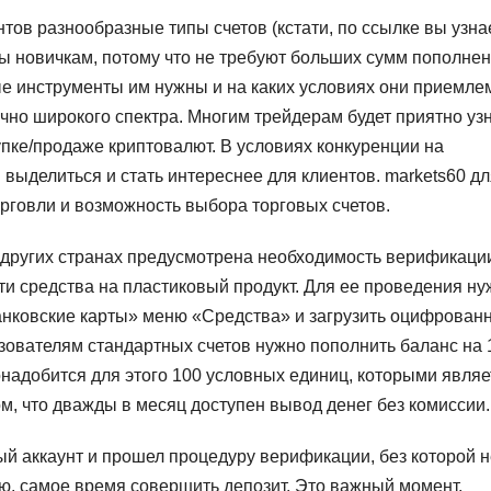
тов разнообразные типы счетов (кстати, по ссылке вы узна
ы новичкам, потому что не требуют больших сумм пополнен
ые инструменты им нужны и на каких условиях они приемле
чно широкого спектра. Многим трейдерам будет приятно узн
упке/продаже криптовалют. В условиях конкуренции на
выделиться и стать интереснее для клиентов. markets60 дл
рговли и возможность выбора торговых счетов.
в других странах предусмотрена необходимость верификаци
ти средства на пластиковый продукт. Для ее проведения ну
банковские карты» меню «Средства» и загрузить оцифрован
зователям стандартных счетов нужно пополнить баланс на 
надобится для этого 100 условных единиц, которыми являе
м, что дважды в месяц доступен вывод денег без комиссии.
ый аккаунт и прошел процедуру верификации, без которой н
лю, самое время совершить депозит. Это важный момент,