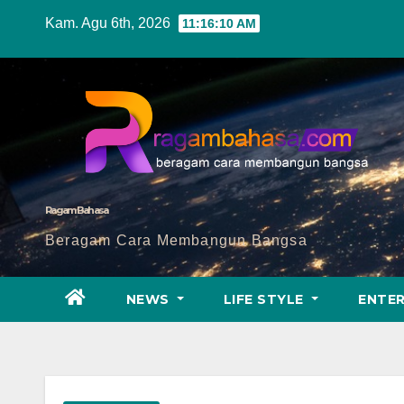
Skip
Kam. Agu 6th, 2026
11:16:12 AM
to
content
Ragam Bahasa
Beragam Cara Membangun Bangsa
NEWS
LIFE STYLE
ENTE