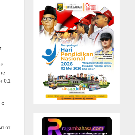
т
е,
йте
т 0,1
 с
ит от