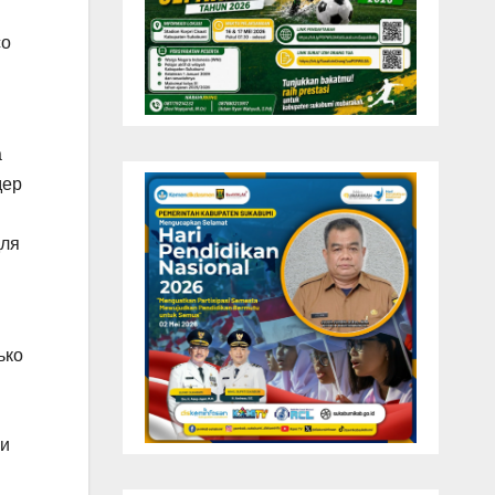
со
а
дер
для
ько
 и