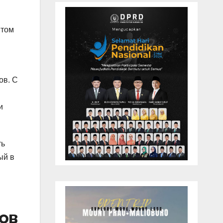
ытом
ов. С
и
ть
ый в
ов