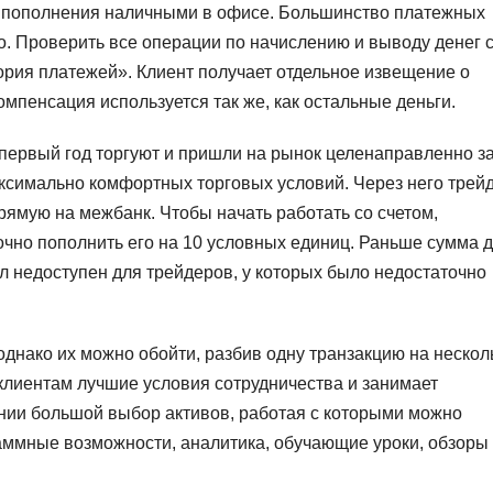
т пополнения наличными в офисе. Большинство платежных
о. Проверить все операции по начислению и выводу денег 
ория платежей». Клиент получает отдельное извещение о
омпенсация используется так же, как остальные деньги.
первый год торгуют и пришли на рынок целенаправленно з
ксимально комфортных торговых условий. Через него трей
ямую на межбанк. Чтобы начать работать со счетом,
очно пополнить его на 10 условных единиц. Раньше сумма 
л недоступен для трейдеров, у которых было недостаточно
однако их можно обойти, разбив одну транзакцию на нескол
клиентам лучшие условия сотрудничества и занимает
нии большой выбор активов, работая с которыми можно
аммные возможности, аналитика, обучающие уроки, обзоры