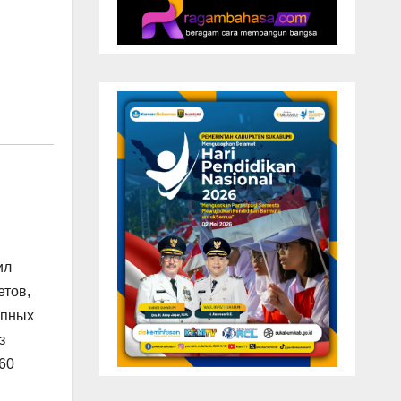
ил
етов,
упных
з
60