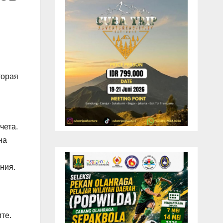
торая
чета.
на
ния.
те.