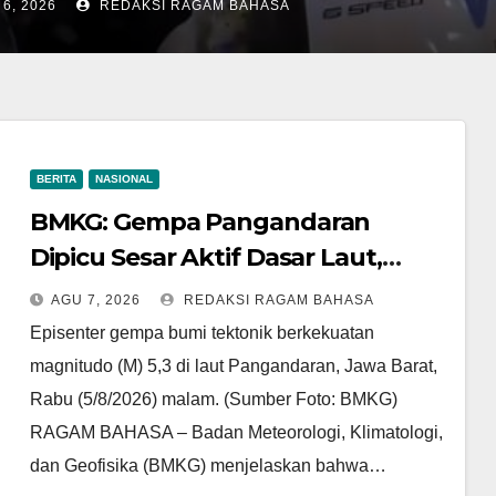
rasa hingga Sukabumi
7, 2026
REDAKSI RAGAM BAHASA
BERITA
NASIONAL
BMKG: Gempa Pangandaran
Dipicu Sesar Aktif Dasar Laut,
Getarannya Terasa hingga
AGU 7, 2026
REDAKSI RAGAM BAHASA
Sukabumi
Episenter gempa bumi tektonik berkekuatan
magnitudo (M) 5,3 di laut Pangandaran, Jawa Barat,
Rabu (5/8/2026) malam. (Sumber Foto: BMKG)
RAGAM BAHASA – Badan Meteorologi, Klimatologi,
dan Geofisika (BMKG) menjelaskan bahwa…