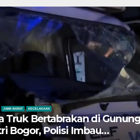
NASIONAL
KG: Gempa Pangandaran Dip
ar Aktif Dasar Laut, Getarann