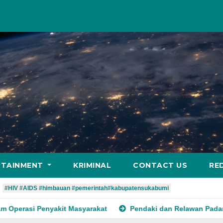
RTAINMENT
KRIMINAL
CONTACT US
RE
#HIV #AIDS #himbauan #pemerintah#kabupatensukabumi
yarakat
Pendaki dan Relawan Padamkan Kebakaran di Alun