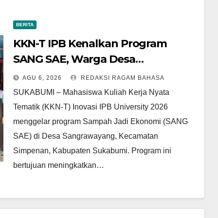
BERITA
KKN-T IPB Kenalkan Program
SANG SAE, Warga Desa
Sangrawayang Diajak Ubah
AGU 6, 2026
REDAKSI RAGAM BAHASA
Sampah Jadi Bernilai Ekonomi
SUKABUMI – Mahasiswa Kuliah Kerja Nyata
Tematik (KKN-T) Inovasi IPB University 2026
menggelar program Sampah Jadi Ekonomi (SANG
SAE) di Desa Sangrawayang, Kecamatan
Simpenan, Kabupaten Sukabumi. Program ini
bertujuan meningkatkan…