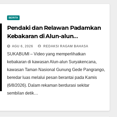
BERITA
Pendaki dan Relawan Padamkan
Kebakaran di Alun-alun
Suryakencana Sebelum Meluas
AGU 6, 2026
REDAKSI RAGAM BAHASA
SUKABUMI – Video yang memperlihatkan
kebakaran di kawasan Alun-alun Suryakencana,
kawasan Taman Nasional Gunung Gede Pangrango,
beredar luas melalui pesan berantai pada Kamis
(6/8/2026). Dalam rekaman berdurasi sekitar
sembilan detik…