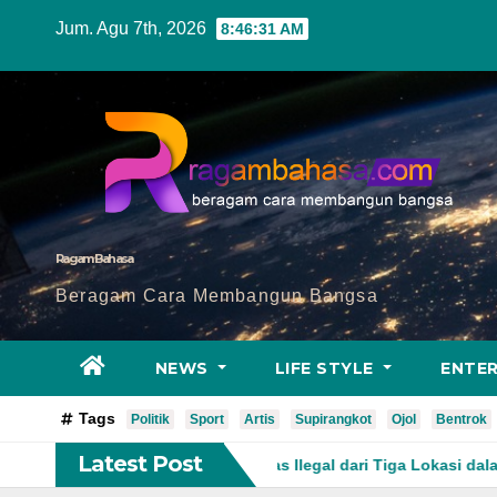
Skip
Jum. Agu 7th, 2026
8:46:33 AM
to
content
Ragam Bahasa
Beragam Cara Membangun Bangsa
NEWS
LIFE STYLE
ENTE
Tags
Politik
Sport
Artis
Supirangkot
Ojol
Bentrok
Latest Post
Botol Miras Ilegal dari Tiga Lokasi dalam Operasi Penyakit Mas