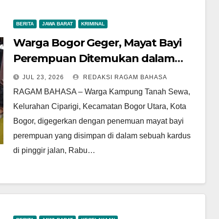
BERITA
JAWA BARAT
KRIMINAL
Warga Bogor Geger, Mayat Bayi
Perempuan Ditemukan dalam
Kardus Saat Proses Pindahan
JUL 23, 2026
REDAKSI RAGAM BAHASA
Kontrakan
RAGAM BAHASA – Warga Kampung Tanah Sewa,
Kelurahan Ciparigi, Kecamatan Bogor Utara, Kota
Bogor, digegerkan dengan penemuan mayat bayi
perempuan yang disimpan di dalam sebuah kardus
di pinggir jalan, Rabu…