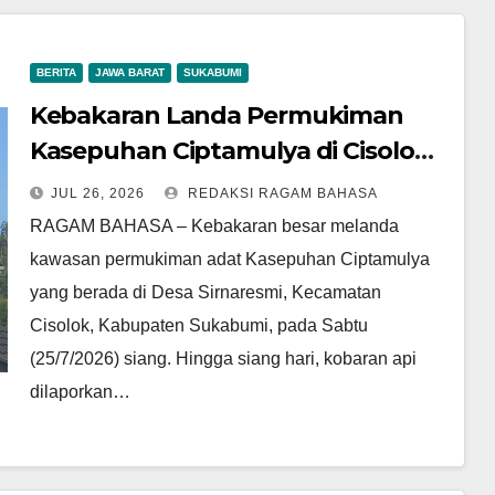
BERITA
JAWA BARAT
SUKABUMI
Kebakaran Landa Permukiman
Kasepuhan Ciptamulya di Cisolok,
Api Masih Berkobar dan Terus
JUL 26, 2026
REDAKSI RAGAM BAHASA
Meluas
RAGAM BAHASA – Kebakaran besar melanda
kawasan permukiman adat Kasepuhan Ciptamulya
yang berada di Desa Sirnaresmi, Kecamatan
Cisolok, Kabupaten Sukabumi, pada Sabtu
(25/7/2026) siang. Hingga siang hari, kobaran api
dilaporkan…