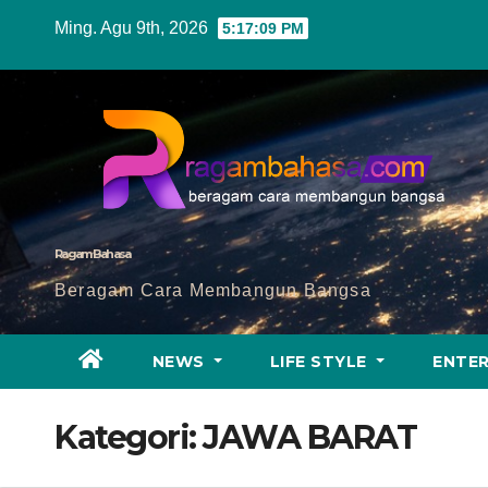
Skip
Ming. Agu 9th, 2026
5:17:11 PM
to
content
Ragam Bahasa
Beragam Cara Membangun Bangsa
NEWS
LIFE STYLE
ENTE
Kategori:
JAWA BARAT