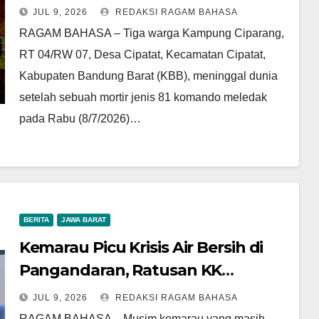
Kejadian
JUL 9, 2026
REDAKSI RAGAM BAHASA
RAGAM BAHASA – Tiga warga Kampung Ciparang,
RT 04/RW 07, Desa Cipatat, Kecamatan Cipatat,
Kabupaten Bandung Barat (KBB), meninggal dunia
setelah sebuah mortir jenis 81 komando meledak
pada Rabu (8/7/2026)…
BERITA
JAWA BARAT
Kemarau Picu Krisis Air Bersih di
Pangandaran, Ratusan KK
Bergantung pada Bantuan BPBD
JUL 9, 2026
REDAKSI RAGAM BAHASA
RAGAM BAHASA – Musim kemarau yang masih