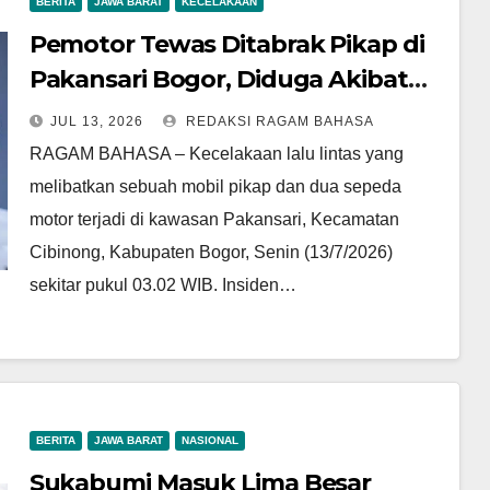
BERITA
JAWA BARAT
KECELAKAAN
Pemotor Tewas Ditabrak Pikap di
Pakansari Bogor, Diduga Akibat
Kendaraan Oleng
JUL 13, 2026
REDAKSI RAGAM BAHASA
RAGAM BAHASA – Kecelakaan lalu lintas yang
melibatkan sebuah mobil pikap dan dua sepeda
motor terjadi di kawasan Pakansari, Kecamatan
Cibinong, Kabupaten Bogor, Senin (13/7/2026)
sekitar pukul 03.02 WIB. Insiden…
BERITA
JAWA BARAT
NASIONAL
Sukabumi Masuk Lima Besar