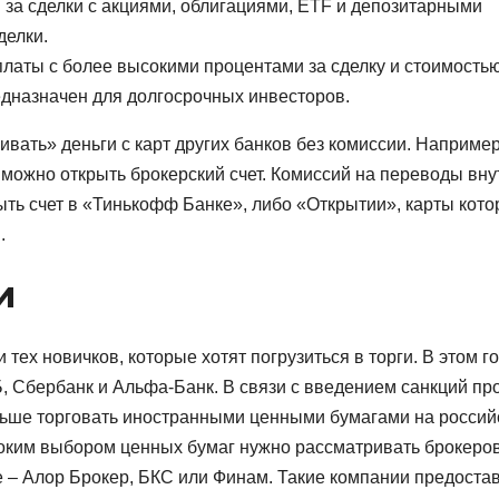
 за сделки с акциями, облигациями, ETF и депозитарными
делки.
латы с более высокими процентами за сделку и стоимость
дназначен для долгосрочных инвесторов.
ивать» деньги с карт других банков без комиссии. Например
и можно открыть брокерский счет. Комиссий на переводы вну
рыть счет в «Тинькофф Банке», либо «Открытии», карты кот
.
и
тех новичков, которые хотят погрузиться в торги. В этом го
, Сбербанк и Альфа-Банк. В связи с введением санкций пр
льше торговать иностранными ценными бумагами на россий
роким выбором ценных бумаг нужно рассматривать брокеров
е – Алор Брокер, БКС или Финам. Такие компании предоста