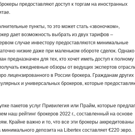
брокеры предоставляют доступ к торгам на иностранных
итае.
олнительные пункты, то это может стать «звоночком»,
кер дает возможность выбрать из двух тарифов –
первом случае инвестору предоставляются минимальные
таточно низкие даже при маленьком обороте сделок. Однако
ан предназначен для тех, кто хочет иметь доступ к полному
получать ежедневные обзоры от ведущих экспертов отрасли
про лицензированного в России брокера. Гражданам других
пулярных и универсальных брокеров, которые предоставля
пке пакетов услуг Привилегия или Прайм, которые предла
ем наш рейтинг брокеров 2022 г., составленный на основе
м. Крайне важно и то, что все эти брокеры аккредитованы
инимального депозита на Libertex составляет €220 эвро.