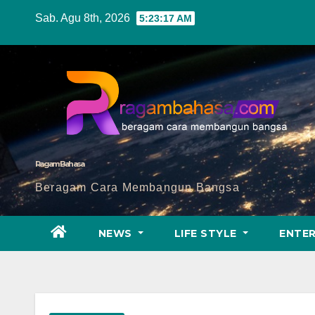
Skip
Sab. Agu 8th, 2026
5:23:19 AM
to
content
Ragam Bahasa
Beragam Cara Membangun Bangsa
NEWS
LIFE STYLE
ENTE