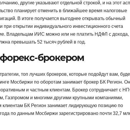
лчанию, другие указывают отдельной строкой, и на этот ас
ельство планирует отменить в ближайшее время налоговые
лигаций. В итоге получается выгоднее открывать обычный
ии при открытии индивидуального инвестиционного счета
ие. Владельцам ИИС можно или не платить НДФЛ с дохода,
лжна превышать 52 тысяч рублей в год.
с форекс-брокером
ратегии, топ лучших брокеров, которые подойдут вам, буде
инге Мосбиржи по оборотам занимает брокер БК Регион. О
поративным и частным клиентам. Брокер сотрудничает с Н
м, Газпромом и многими другими крупными компаниями,
м клиентам БК Регион занимает лидирующую позицию по
года по данным Мосбиржи зарегистрировано почти 32,7 мл