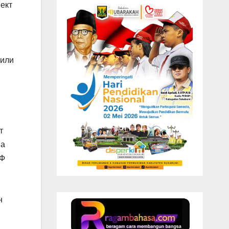
пект
 или
т
на
ПФ
н