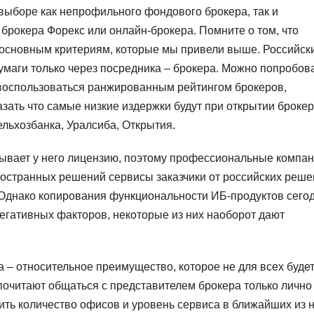
выборе как непрофильного фондового брокера, так и
брокера Форекс или онлайн-брокера. Помните о том, что
 основным критериям, которые мы привели выше. Российск
умаги только через посредника – брокера. Можно попробов
 воспользоваться ранжированным рейтингом брокеров,
азать что самые низкие издержки будут при открытии брокер
ельхозбанка, Уралсиба, Открытия.
тзывает у него лицензию, поэтому профессиональные компа
ностранных решений сервисы заказчики от российских реш
 Однако копирования функциональности ИБ-продуктов сего
егативных факторов, некоторые из них наоборот дают
 – относительное преимущество, которое не для всех буде
почитают общаться с представителем брокера только лично
ть количество офисов и уровень сервиса в ближайших из н