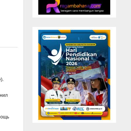
).
енил
мощь