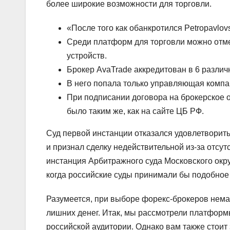
более широкие возможности для торговли.
«После того как обанкротился Petropavlov
Среди платформ для торговли можно отмет
устройств.
Брокер AvaTrade аккредитован в 6 различ
В него попала только управляющая комп
При подписании договора на брокерское 
было таким же, как на сайте ЦБ РФ.
Суд первой инстанции отказался удовлетворит
и признал сделку недействительной из-за отсу
инстанция Арбитражного суда Московского окру
когда российские суды принимали бы подобное
Разумеется, при выборе форекс-брокеров немал
лишних денег. Итак, мы рассмотрели платформы
российской аудитории. Однако вам также стоит