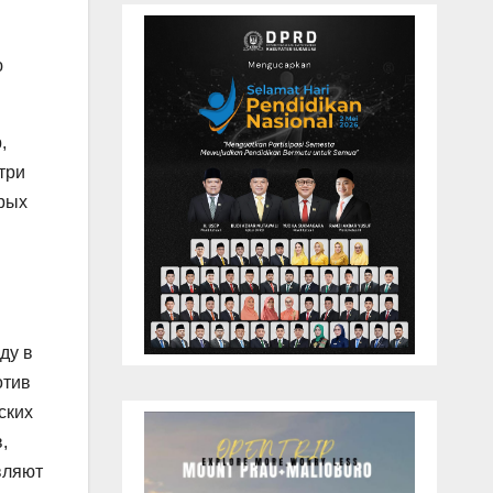
ю
,
три
орых
ду в
отив
ских
,
вляют