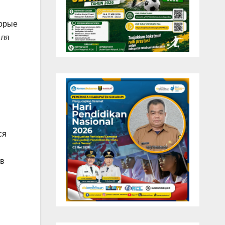
торые
вля
ся
ов