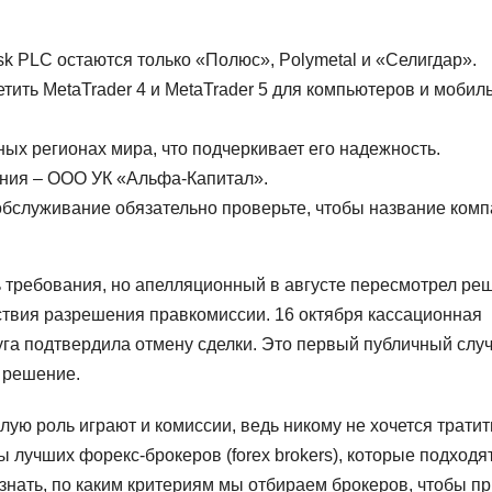
sk PLC остаются только «Полюс», Polymetal и «Селигдар».
ить MetaTrader 4 и MetaTrader 5 для компьютеров и мобил
ных регионах мира, что подчеркивает его надежность.
ания – ООО УК «Альфа-Капитал».
обслуживание обязательно проверьте, чтобы название ком
ь требования, но апелляционный в августе пересмотрел ре
тствия разрешения правкомиссии. 16 октября кассационная
га подтвердила отмену сделки. Это первый публичный случ
 решение.
ую роль играют и комиссии, ведь никому не хочется тратит
 лучших форекс-брокеров (forex brokers), которые подходя
 знать, по каким критериям мы отбираем брокеров, чтобы п