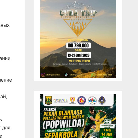
ьных
пании
шение
ай,
ь
т для
ри