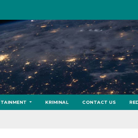
RTAINMENT
KRIMINAL
CONTACT US
RE