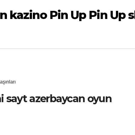
 kazino Pin Up Pin Up s
şınları
i sayt azerbaycan oyun