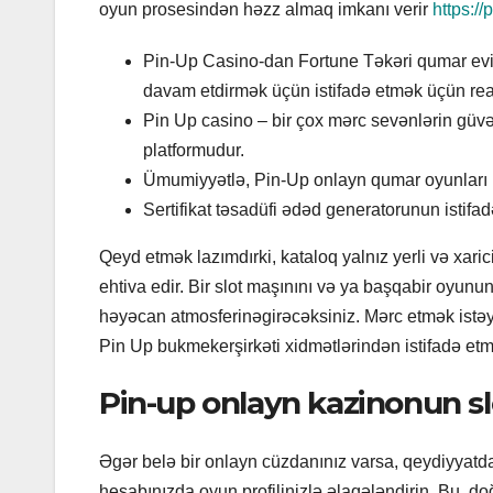
oyun prosesindən həzz almaq imkanı verir
https:/
Pin-Up Casino-dan Fortune Təkəri qumar evi
davam etdirmək üçün istifadə etmək üçün real
Pin Up casino – bir çox mərc sevənlərin güvən
platformudur.
Ümumiyyətlə, Pin-Up onlayn qumar oyunları 
Sertifikat təsadüfi ədəd generatorunun istifadə
Qeyd etmək lazımdırki, kataloq yalnız yerli və xaric
ehtiva edir. Bir slot maşınını və ya başqabir oyunu
həyəcan atmosferinəgirəcəksiniz. Mərc etmək ist
Pin Up bukmekerşirkəti xidmətlərindən istifadə etməy
Pin-up onlayn kazinonun sl
Əgər belə bir onlayn cüzdanınız varsa, qeydiyyat
hesabınızda oyun profilinizlə əlaqələndirin. Bu, d