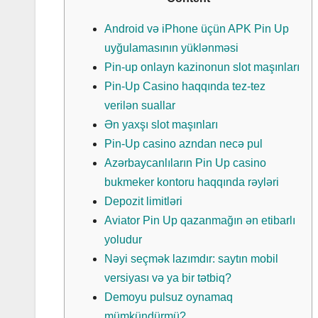
Android və iPhone üçün APK Pin Up
uyğulamasının yüklənməsi
Pin-up onlayn kazinonun slot maşınları
Pin-Up Casino haqqında tez-tez
verilən suallar
Ən yaxşı slot maşınları
Pin-Up casino azndan necə pul
Azərbaycanlıların Pin Up casino
bukmeker kontoru haqqında rəyləri
Depozit limitləri
Aviator Pin Up qazanmağın ən etibarlı
yoludur
Nəyi seçmək lazımdır: saytın mobil
versiyası və ya bir tətbiq?
Demoyu pulsuz oynamaq
mümkündürmü?