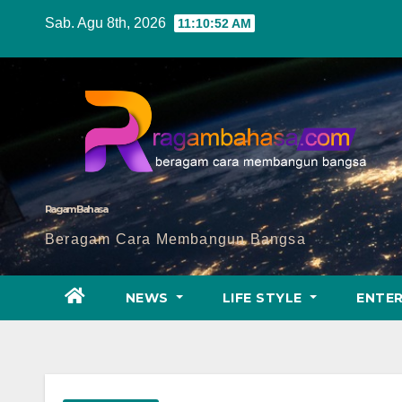
Skip
Sab. Agu 8th, 2026
11:10:53 AM
to
content
Ragam Bahasa
Beragam Cara Membangun Bangsa
NEWS
LIFE STYLE
ENTE