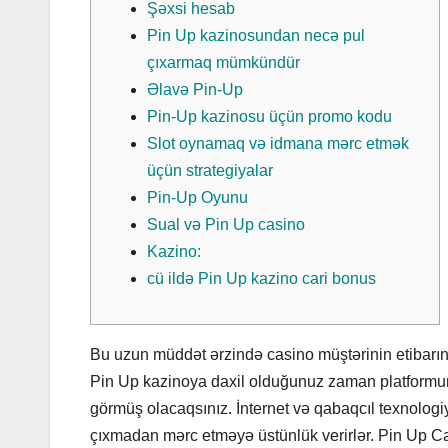
Şəxsi hesab
Pin Up kazinosundan necə pul
çıxarmaq mümkündür
Əlavə Pin-Up
Pin-Up kazinosu üçün promo kodu
Slot oynamaq və idmana mərc etmək
üçün strategiyalar
Pin-Up Oyunu
Sual və Pin Up casino
Kazino:
cü ildə Pin Up kazino cari bonus
Bu uzun müddət ərzində casino müştərinin etibarın
Pin Up kazinoya daxil olduğunuz zaman platformu
görmüş olacaqsınız. İnternet və qabaqcıl texnologi
çıxmadan mərc etməyə üstünlük verirlər. Pin Up Ca