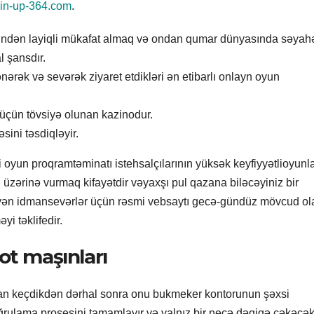
/pin-up-364.com
.
ndən layiqli mükafat almaq və ondan qumar dünyasında səyahə
 şansdır.
ərək və sevərək ziyaret etdikləri ən etibarlı onlayn oyun
üçün tövsiyə olunan kazinodur.
sini təsdiqləyir.
i oyun proqramtəminatı istehsalçılarının yüksək keyfiyyətlioyunla
n üzərinə vurmaq kifayətdir vəyaxşı pul qazana biləcəyiniz bir
əyən idmansevərlər üçün rəsmi vebsaytı gecə-gündüz mövcud ol
i təklifedir.
ot maşınları
dan keçdikdən dərhal sonra onu bukmeker kontorunun şəxsi
oğrulama prosesini tamamlayır və yalnız bir neçə dəqiqə çəkəcək