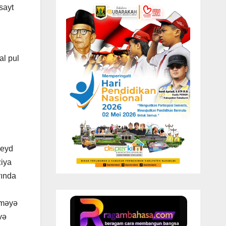
sayt
al pul
qeyd
ziya
rında
rməyə
və