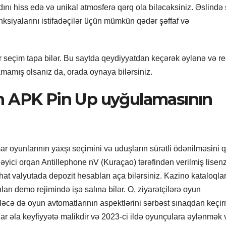
nı hiss edə və unikal atmosferə qərq ola biləcəksiniz. Əslində 
nksiyalarını istifadəçilər üçün mümkün qədər şəffaf və
r seçim tapa bilər. Bu saytda qeydiyyatdan keçərək əylənə və re
mamış olsanız da, orada oynaya bilərsiniz.
n APK Pin Up uyğulamasının
r oyunlarının yaxşı seçimini və uduşların sürətli ödənilməsini 
ləyici orqan Antillephone nV (Kuraçao) tərəfindən verilmiş lisen
at valyutada depozit hesabları aça bilərsiniz. Kazino kataloqla
arı demo rejimində işə salına bilər. O, ziyarətçilərə oyun
 eləcə də oyun avtomatlarının aspektlərini sərbəst sınaqdan keçi
lar əla keyfiyyətə malikdir və 2023-ci ildə oyunçulara əylənmək 