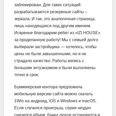
заблокирован. Для таких ситуаций
разрабатываются резервные сайты –
зеркала. И так, это аналогичная страница,
лишь находящаяся под другим именем.
Искренне благодарим ребят из «IZI HOUSE»
за проделанную работу! Мы с семьей долго
выбирали застройщика — хотелось, чтобы
цены не были завышенными, но и не
страдало качество. Работы велись с
большим энтузиазмом и были выполнены
точно в срок.
Букмекерская контора предложила
мобильную версию сайта можно скачать
1Win на андроид, iOS и Windows и macOS.
Если случился проигрыш, серия неудач
снизился объем, банка лучше остановится и