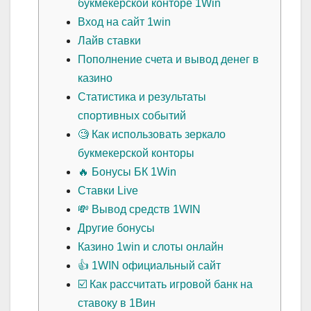
букмекерской конторе 1Win
Вход на сайт 1win
Лайв ставки
Пополнение счета и вывод денег в
кaзинo
Статистика и результаты
спортивных событий
🧐 Как использовать зеркало
букмекерской конторы
🔥 Бонусы БК 1Win
Ставки Live
💸 Вывод средств 1WIN
Другие бонусы
Казино 1win и слоты онлайн
👍 1WIN официальный сайт
☑️ Как рассчитать игровой банк на
ставоку в 1Вин