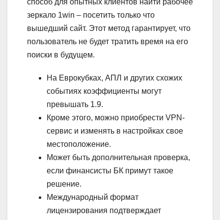
способ для опытных клиентов найти рабочее
зеркало 1win – посетить только что
вышедший сайт. Этот метод гарантирует, что
пользователь не будет тратить время на его
поиски в будущем.
На Еврокубках, АПЛ и других схожих
событиях коэффициенты могут
превышать 1.9.
Кроме этого, можно приобрести VPN-
сервис и изменять в настройках свое
местоположение.
Может быть дополнительная проверка,
если финансисты БК примут такое
решение.
Международный формат
лицензирования подтверждает