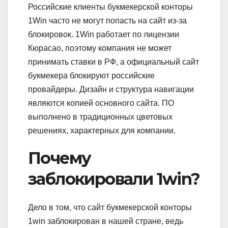
Российские клиенты букмекерской конторы
1Win часто не могут попасть на сайт из-за
блокировок. 1Win работает по лицензии
Кюрасао, поэтому компания не может
принимать ставки в РФ, а официальный сайт
букмекера блокируют российские
провайдеры. Дизайн и структура навигации
являются копией основного сайта. ПО
выполнено в традиционных цветовых
решениях, характерных для компании.
Почему
заблокировали 1win?
Дело в том, что сайт букмекерской конторы
1win заблокирован в нашей стране, ведь