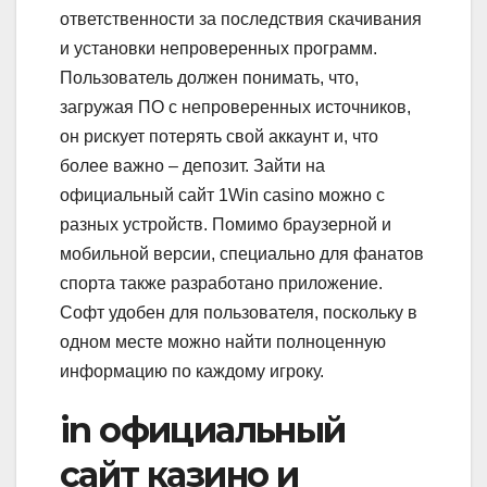
ответственности за последствия скачивания
и установки непроверенных программ.
Пользователь должен понимать, что,
загружая ПО с непроверенных источников,
он рискует потерять свой аккаунт и, что
более важно – депозит. Зайти на
официальный сайт 1Win casino можно с
разных устройств. Помимо браузерной и
мобильной версии, специально для фанатов
спорта также разработано приложение.
Софт удобен для пользователя, поскольку в
одном месте можно найти полноценную
информацию по каждому игроку.
in официальный
сайт казино и