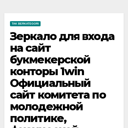
TAK BERKATEGORI
Зеркало для входа
на сайт
букмекерской
конторы 1win
Официальный
сайт комитета по
молодежной
политике,