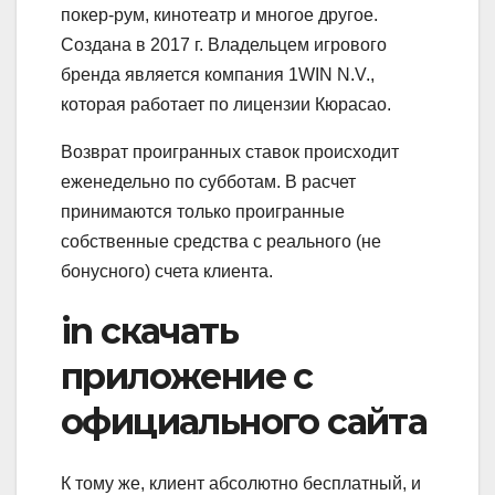
покер-рум, кинотеатр и многое другое.
Создана в 2017 г. Владельцем игрового
бренда является компания 1WIN N.V.,
которая работает по лицензии Кюрасао.
Возврат проигранных ставок происходит
еженедельно по субботам. В расчет
принимаются только проигранные
собственные средства с реального (не
бонусного) счета клиента.
in скачать
приложение с
официального сайта
К тому же, клиент абсолютно бесплатный, и