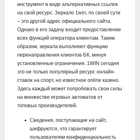
инструмент в виде альтернативных ссылок
на свой ресурс. Зеркало 1win, по своей сути
– это другой адрес официального сайта.
Однако в его задачу входит предоставление
всех функций оператора клиентам. Таким
образом, зеркала выполняют функцию
перенаправления клиентов БК, минуя
установленные ограничения. 1WIN сегодня
это не только популярный ресурс онлайн-
ставок на спорт, но известное online казино.
Здесь каждый может попробовать свои силы
на множестве игровых автоматов от
топовых производителей.
Сведения, поступающие на сайт,
шифруются, что гарантирует
пользователям конфиденциальность