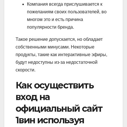
Компания всегда прислушивается к
пожеланиям своих пользователей, во
многом это и есть причина
популярности бренда.
Такое решение допускается, но обладает
собственными минусами. Некоторые
продукты, такие как интерактивные эфиры,
будут недоступны из-за недостаточной
скорости.
Как осуществить
вход на
официальный сайт
1вин используя