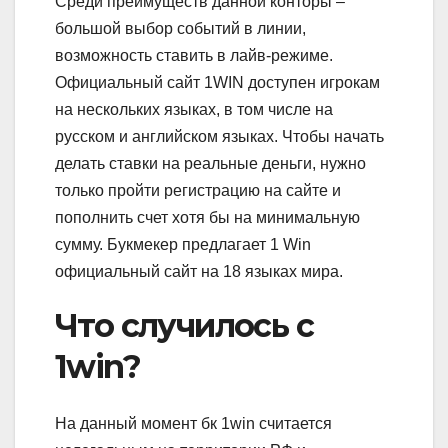
Среди преимуществ данной конторы –
большой выбор событий в линии,
возможность ставить в лайв-режиме.
Официальный сайт 1WIN доступен игрокам
на нескольких языках, в том числе на
русском и английском языках. Чтобы начать
делать ставки на реальные деньги, нужно
только пройти регистрацию на сайте и
пополнить счет хотя бы на минимальную
сумму. Букмекер предлагает 1 Win
официальный сайт на 18 языках мира.
Что случилось с
1win?
На данный момент бк 1win считается