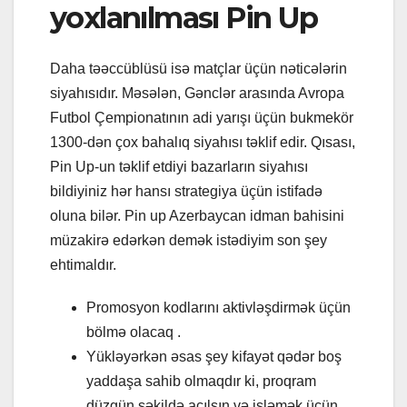
yoxlanılması Pin Up
Daha təəccüblüsü isə matçlar üçün nəticələrin
siyahısıdır. Məsələn, Gənclər arasında Avropa
Futbol Çempionatının adi yarışı üçün bukmekör
1300-dən çox bahalıq siyahısı təklif edir. Qısası,
Pin Up-un təklif etdiyi bazarların siyahısı
bildiyiniz hər hansı strategiya üçün istifadə
oluna bilər. Pin up Azerbaycan idman bahisini
müzakirə edərkən demək istədiyim son şey
ehtimaldır.
Promosyon kodlarını aktivləşdirmək üçün
bölmə olacaq .
Yükləyərkən əsas şey kifayət qədər boş
yaddaşa sahib olmaqdır ki, proqram
düzgün şəkildə açılsın və işləmək üçün