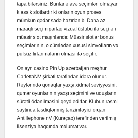
tapa bilərsiniz. Bunlar əlavə seçimləri olmayan
klassik slotlardır ki onların oyun prosesi
mümkün qədər sadə hazırlanıb. Daha az
maraqlı seçim parlaq vizual üslubu ilə seçilən
müasir slot maşınlarıdır. Müasir slotlar bonus
seçimlərinin, o cümlədən xüsusi simvolların və
pulsuz fırlanmaların olması ilə seçilir.
Onlayn casino Pin Up azerbaijan məşhur
CarlettaNV şirkəti tərəfindən idarə olunur.
Rəylərində qonaqlar yaxşı xidmət səviyyəsini,
qumar oyunlarının yaxşı seçimini və uduşların
sürətli ödənilməsini qeyd edirlər. Klubun rəsmi
saytında təsdiqlənmiş tənzimləyici orqan
Antillephone nV (Kuraçao) tərəfindən verilmiş
lisenziya haqqında məlumat var.