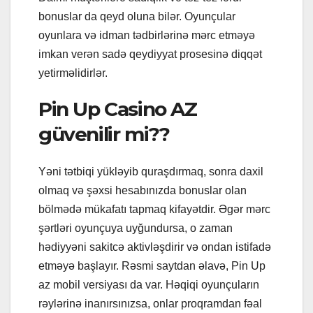
bonuslar da qeyd oluna bilər. Oyunçular
oyunlara və idman tədbirlərinə mərc etməyə
imkan verən sadə qeydiyyat prosesinə diqqət
yetirməlidirlər.
Pin Up Casino AZ
güvenilir mi??
Yəni tətbiqi yükləyib quraşdırmaq, sonra daxil
olmaq və şəxsi hesabınızda bonuslar olan
bölmədə mükafatı tapmaq kifayətdir. Əgər mərc
şərtləri oyunçuya uyğundursa, o zaman
hədiyyəni sakitcə aktivləşdirir və ondan istifadə
etməyə başlayır. Rəsmi saytdan əlavə, Pin Up
az mobil versiyası da var. Həqiqi oyunçuların
rəylərinə inanırsınızsa, onlar proqramdan fəal