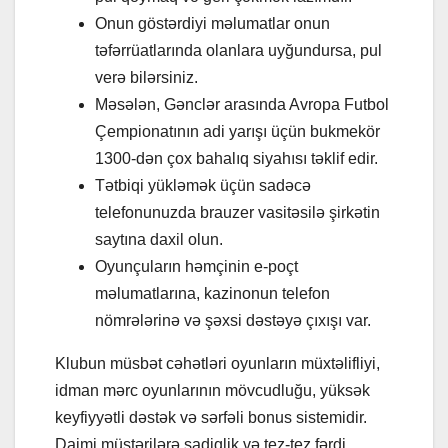
Onun göstərdiyi məlumatlar onun
təfərrüatlarında olanlara uyğundursa, pul
verə bilərsiniz.
Məsələn, Gənclər arasında Avropa Futbol
Çempionatının adi yarışı üçün bukmekör
1300-dən çox bahalıq siyahısı təklif edir.
Tətbiqi yükləmək üçün sadəcə
telefonunuzda brauzer vasitəsilə şirkətin
saytına daxil olun.
Oyunçuların həmçinin e-poçt
məlumatlarına, kazinonun telefon
nömrələrinə və şəxsi dəstəyə çıxışı var.
Klubun müsbət cəhətləri oyunların müxtəlifliyi,
idman mərc oyunlarının mövcudluğu, yüksək
keyfiyyətli dəstək və sərfəli bonus sistemidir.
Daimi müştərilərə sadiqlik və tez-tez fərdi