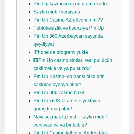
Pin-Up kazinosu üçün promo kodu
Saytın mobil versiyası
Pin Up Casino AZ güvenilir mi??
Təhlükəsizlik və lisenziya Pin Up
Pin Up 360 Azerbaycan saytında
qeydiyyat
IPhone da proqramı yukle
🎰Pin Up casino slotları real pul üçün
çəkilməklə və ya pulsuzdur
Pin Up Kazino–da hansı ölkələrin
sakinləri oynaya bilər?
Pin Up 306 casino baxış
Pin Up-ı iOS-lara nece yükləyib
quraşdırmaq olar?
Nəyi seçmək lazımdır: saytın mobil
versiyası və ya bir tətbiq?
Pin Up Casino tətbiqini Android-lar