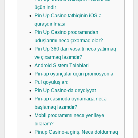
üçün indir
Pin Up Casino tətbiqinin iOS-a
quraşdırılması
Pin Up Casino proqramından
uduşlarımı necə çıxarmaq olar?
Pin Up 360 dan vəsaiti necə yatırmaq
və çıxarmaq lazımdır?
Android Sistem Tələbləri
Pin-up oyunçular üçün promosyonlar
Pul qoyuluşları:
Pin Up Casino-da qeydiyyat
Pin-up casinoda oynamağa necə
başlamaq lazımdır?
Mobil proqramımı necə yeniləyə
bilərəm?
Pinup Casino-a giriş. Necə doldurmaq