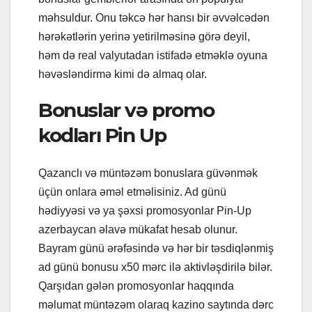
məhsuldur. Onu təkcə hər hansı bir əvvəlcədən
hərəkətlərin yerinə yetirilməsinə görə deyil,
həm də real valyutadan istifadə etməklə oyuna
həvəsləndirmə kimi də almaq olar.
Bonuslar və promo
kodları Pin Up
Qazanclı və müntəzəm bonuslara güvənmək
üçün onlara əməl etməlisiniz. Ad günü
hədiyyəsi və ya şəxsi promosyonlar Pin-Up
azerbaycan əlavə mükafat hesab olunur.
Bayram günü ərəfəsində və hər bir təsdiqlənmiş
ad günü bonusu x50 mərc ilə aktivləşdirilə bilər.
Qarşıdan gələn promosyonlar haqqında
məlumat müntəzəm olaraq kazino saytında dərc