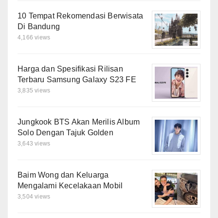
10 Tempat Rekomendasi Berwisata
Di Bandung
4,166 views
Harga dan Spesifikasi Rilisan
Terbaru Samsung Galaxy S23 FE
3,835 views
Jungkook BTS Akan Merilis Album
Solo Dengan Tajuk Golden
3,643 views
Baim Wong dan Keluarga
Mengalami Kecelakaan Mobil
3,504 views