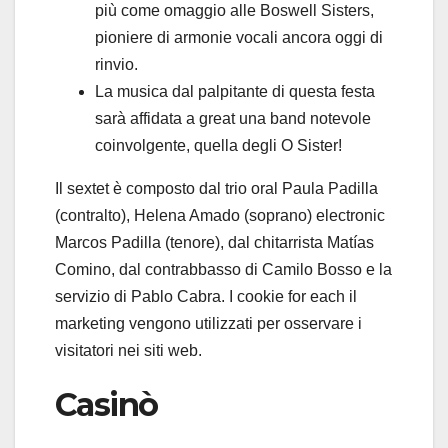
più come omaggio alle Boswell Sisters,
pioniere di armonie vocali ancora oggi di
rinvio.
La musica dal palpitante di questa festa
sarà affidata a great una band notevole
coinvolgente, quella degli O Sister!
Il sextet è composto dal trio oral Paula Padilla
(contralto), Helena Amado (soprano) electronic
Marcos Padilla (tenore), dal chitarrista Matías
Comino, dal contrabbasso di Camilo Bosso e la
servizio di Pablo Cabra. I cookie for each il
marketing vengono utilizzati per osservare i
visitatori nei siti web.
Casinò