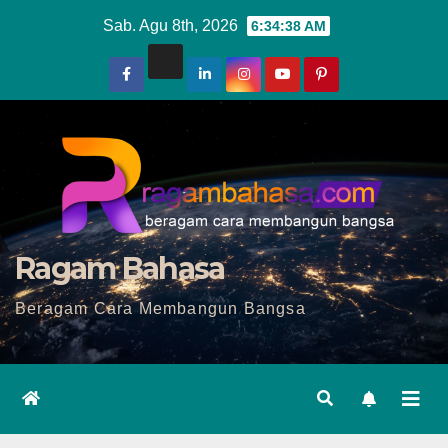
Skip
Sab. Agu 8th, 2026
6:34:40 AM
to
content
Ragam Bahasa
Beragam Cara Membangun Bangsa