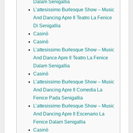
Dalam Senigallia
L’attesissimo Burlesque Show – Music
And Dancing Apre Il Teatro La Fenice
Di Senigallia
Casinò
Casinò
L’attesissimo Burlesque Show – Music
And Dance Apre Il Teatro La Fenice
Dalam Senigallia
Casinò
L’attesissimo Burlesque Show – Music
And Dancing Apre Il Comedia La
Fenice Pada Senigallia
L’attesissimo Burlesque Show – Music
And Dancing Apre Il Escenario La
Fenice Dalam Senigallia
Casinò