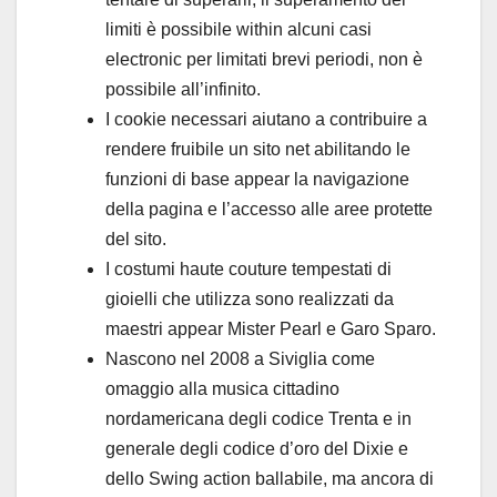
limiti è possibile within alcuni casi
electronic per limitati brevi periodi, non è
possibile all’infinito.
I cookie necessari aiutano a contribuire a
rendere fruibile un sito net abilitando le
funzioni di base appear la navigazione
della pagina e l’accesso alle aree protette
del sito.
I costumi haute couture tempestati di
gioielli che utilizza sono realizzati da
maestri appear Mister Pearl e Garo Sparo.
Nascono nel 2008 a Siviglia come
omaggio alla musica cittadino
nordamericana degli codice Trenta e in
generale degli codice d’oro del Dixie e
dello Swing action ballabile, ma ancora di