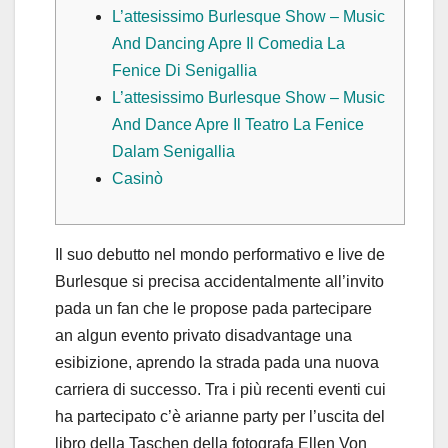
L’attesissimo Burlesque Show – Music
And Dancing Apre Il Comedia La
Fenice Di Senigallia
L’attesissimo Burlesque Show – Music
And Dance Apre Il Teatro La Fenice
Dalam Senigallia
Casinò
Il suo debutto nel mondo performativo e live de
Burlesque si precisa accidentalmente all’invito
pada un fan che le propose pada partecipare
an algun evento privato disadvantage una
esibizione, aprendo la strada pada una nuova
carriera di successo. Tra i più recenti eventi cui
ha partecipato c’è arianne party per l’uscita del
libro della Taschen della fotografa Ellen Von