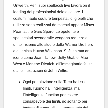
Unwerth. Per i suoi spettacoli live lavora on il
leading dei professionisti delete settore. I
costumi haute couture tempestati di gioielli che
utilizza sono realizzati da maestri appear Mister
Pearl at the Garo Sparo. Le opulente e
spettacolari scenografie vengono realizzate
unito insieme allo studio della Warner Brothers
e all’artista Hutton Wilkinson. Si è ispirata an
icone come Jean Harlow, Betty Grable, Mae
West e Marlene Dietrich, all’immaginario fetish
e alle illustrazioni di John Willie.
Ogni popolazione sulla Terra ha i suoi
limiti, l’uomo ha l’intelligenza, ma
l’intelligenza function per essere
consapevole dei limiti, no soltanto per
tentare di superarli, il superamento dei