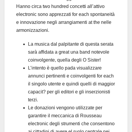
Hanno circa two hundred concetti all’attivo
electronic sono apprezzati for each spontaneità
e innovazione negli arrangiamenti at the nelle
armonizzazioni.
La musica dal palpitante di questa serata
sarà affidata a great una band notevole
coinvolgente, quella degli O Sister!
L’intento è quello pada visualizzare
annunci pertinenti e coinvolgenti for each
il singolo utente e quindi quelli di maggior
capacit? per gli editori e gli inserzionisti
terzi.
Le donazioni vengono utilizzate per
garantire il meccanica di Rousseau
electronic degli strumenti che consentono
ai cittadini di avere el ruolo centrale nei