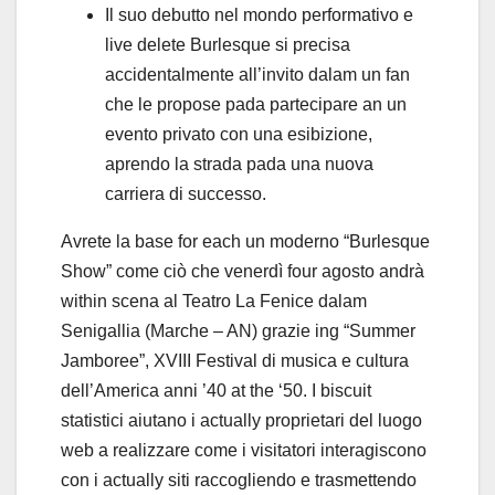
Il suo debutto nel mondo performativo e
live delete Burlesque si precisa
accidentalmente all’invito dalam un fan
che le propose pada partecipare an un
evento privato con una esibizione,
aprendo la strada pada una nuova
carriera di successo.
Avrete la base for each un moderno “Burlesque
Show” come ciò che venerdì four agosto andrà
within scena al Teatro La Fenice dalam
Senigallia (Marche – AN) grazie ing “Summer
Jamboree”, XVIII Festival di musica e cultura
dell’America anni ’40 at the ‘50. I biscuit
statistici aiutano i actually proprietari del luogo
web a realizzare come i visitatori interagiscono
con i actually siti raccogliendo e trasmettendo