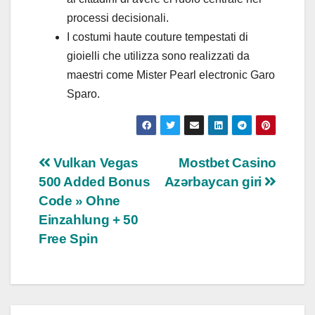
processi decisionali.
I costumi haute couture tempestati di
gioielli che utilizza sono realizzati da
maestri come Mister Pearl electronic Garo
Sparo.
Navigasi
Vulkan Vegas
Mostbet Casino
500 Added Bonus
Azərbaycan giri
pos
Code » Ohne
Einzahlung + 50
Free Spin