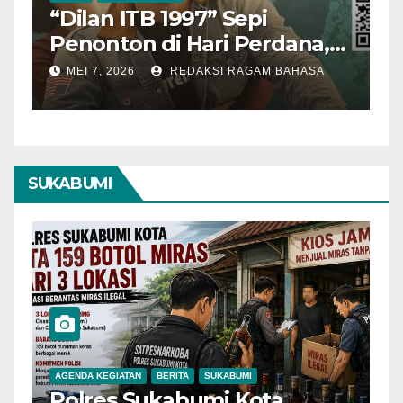
“Dilan ITB 1997” Sepi
A
Penonton di Hari Perdana,
M
Pengamat Nilai Cerita
T
MEI 7, 2026
REDAKSI RAGAM BAHASA
Kurang Kuat
SUKABUMI
AGENDA KEGIATAN
BERITA
SUKABUMI
B
Polres Sukabumi Kota
P