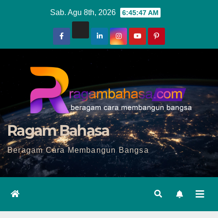
Skip
Sab. Agu 8th, 2026
6:45:48 AM
to
content
Ragam Bahasa
Beragam Cara Membangun Bangsa