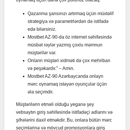
Qazanma şansınızı artırmaq üçün müxtəlif
strategiya və parametrlərdən də istifadə
edə bilərsiniz.
Mostbet AZ-90-da öz internet səhifəsində
müsbət rəylər yazmış çoxlu məmnun
müştərilər var.
Onların müştəri xidməti də çox mehriban
və peşəkardır.” – Amin.
Mostbet AZ-90 Azərbaycanda onlayn
mərc oynamaq istəyən oyunçular üçün
əla seçimdir.
Müştərilərin etməli olduğu yeganə şey
vebsaytın giriş səhifəsində istifadəçi adlarını və
şifrələrini daxil etməkdir. Bu, onlara bütün mərc
seçimlərinə və mövcud promosyonlara giriş