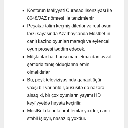
Kontorun fəaliyyəti Curasao lisenziyası ilə
8048/JAZ nömrəsi ilə tənzimlənir.
Peşəkar təlim keçmiş dilerlər və real oyun
tərzi sayəsində Azərbaycanda Mostbet-in
canlı kazino oyunları maraqlı və əyləncəli
oyun prosesi təqdim edəcək.
Müştərilər hər hansı mərc etməzdən əvvəl
şərtlərlə tanış olduqlarına əmin
olmalıdırlar.
Bu, peyk televiziyasında qənaət üçün
yaxşı bir variantdır, xüsusilə də nəzərə
alsaq ki, bir çox oyunların yayımı HD
keyfiyyətdə həyata keçirilir.
MostBet-də belə problemlər yoxdur, canlı
stabil işləyir, nasazlıq yoxdur.