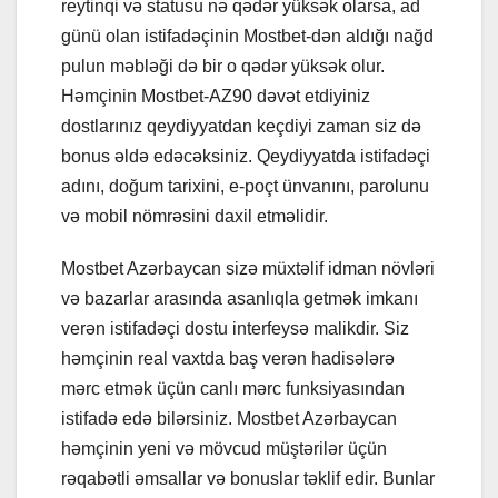
reytinqi və statusu nə qədər yüksək olarsa, ad
günü olan istifadəçinin Mostbet-dən aldığı nağd
pulun məbləği də bir o qədər yüksək olur.
Həmçinin Mostbet-AZ90 dəvət etdiyiniz
dostlarınız qeydiyyatdan keçdiyi zaman siz də
bonus əldə edəcəksiniz. Qeydiyyatda istifadəçi
adını, doğum tarixini, e-poçt ünvanını, parolunu
və mobil nömrəsini daxil etməlidir.
Mostbet Azərbaycan sizə müxtəlif idman növləri
və bazarlar arasında asanlıqla getmək imkanı
verən istifadəçi dostu interfeysə malikdir. Siz
həmçinin real vaxtda baş verən hadisələrə
mərc etmək üçün canlı mərc funksiyasından
istifadə edə bilərsiniz. Mostbet Azərbaycan
həmçinin yeni və mövcud müştərilər üçün
rəqabətli əmsallar və bonuslar təklif edir. Bunlar