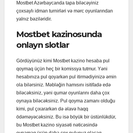
Mostbet Azərbaycanda tapa biləcəyiniz
çoxsaylı idman turnirləri və mərc oyunlarından
yalnız bəziləridir.
Mostbet kazinosunda
onlayn slotlar
Gördüyünüz kimi Mostbet kazino hesaba pul
qoymaq üçün heç bir komissya tutmur. Yəni
hesabınıza pul qoyarkən pul itirmədiyinizə əmin
ola bilərsiniz. Məbləğin hamısını isitifadə edə
biləcəksiniz, yəni qumar oyunlarını daha çox
oynaya biləcəksiniz. Pul qoyma zamanı olduğu
kimi, pul çıxararkən də əlavə haqq
ödəməyəcəksiniz. Bu isə böyük bir üstünlükdür,
bu Mostbet kazino siyasəti nəticəsində
oynamaq üçün daha çox pulunuz olacaq.