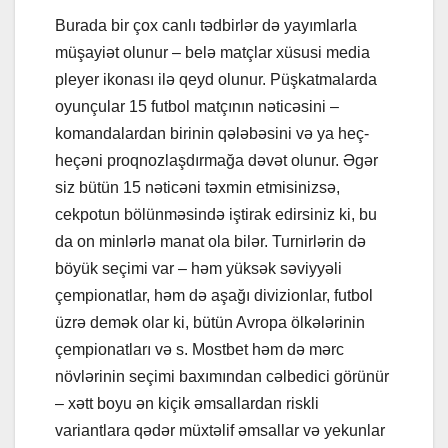
Burada bir çox canlı tədbirlər də yayımlarla
müşayiət olunur – belə matçlar xüsusi media
pleyer ikonası ilə qeyd olunur. Püşkatmalarda
oyunçular 15 futbol matçının nəticəsini –
komandalardan birinin qələbəsini və ya heç-
heçəni proqnozlaşdırmağa dəvət olunur. Əgər
siz bütün 15 nəticəni təxmin etmisinizsə,
cekpotun bölünməsində iştirak edirsiniz ki, bu
da on minlərlə manat ola bilər. Turnirlərin də
böyük seçimi var – həm yüksək səviyyəli
çempionatlar, həm də aşağı divizionlar, futbol
üzrə demək olar ki, bütün Avropa ölkələrinin
çempionatları və s. Mostbet həm də mərc
növlərinin seçimi baxımından cəlbedici görünür
– xətt boyu ən kiçik əmsallardan riskli
variantlara qədər müxtəlif əmsallar və yekunlar