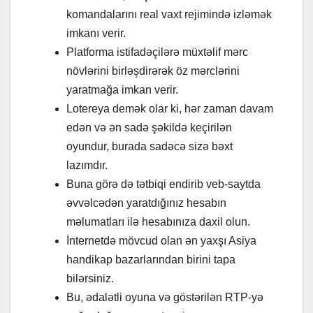
komandalarını real vaxt rejimində izləmək
imkanı verir.
Platforma istifadəçilərə müxtəlif mərc
növlərini birləşdirərək öz mərclərini
yaratmağa imkan verir.
Lotereya demək olar ki, hər zaman davam
edən və ən sadə şəkildə keçirilən
oyundur, burada sadəcə sizə bəxt
lazımdır.
Buna görə də tətbiqi endirib veb-saytda
əvvəlcədən yaratdığınız hesabın
məlumatları ilə hesabınıza daxil olun.
İnternetdə mövcud olan ən yaxşı Asiya
handikap bazarlarından birini tapa
bilərsiniz.
Bu, ədalətli oyuna və göstərilən RTP-yə