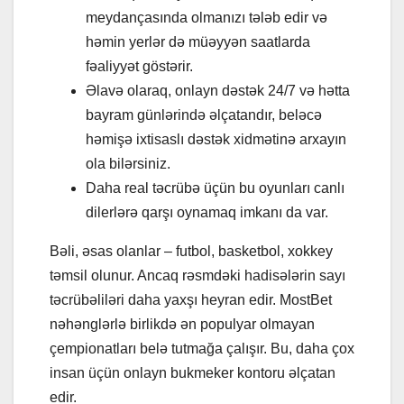
meydançasında olmanızı tələb edir və
həmin yerlər də müəyyən saatlarda
fəaliyyət göstərir.
Əlavə olaraq, onlayn dəstək 24/7 və hətta
bayram günlərində əlçatandır, beləcə
həmişə ixtisaslı dəstək xidmətinə arxayın
ola bilərsiniz.
Daha real təcrübə üçün bu oyunları canlı
dilerlərə qarşı oynamaq imkanı da var.
Bəli, əsas olanlar – futbol, basketbol, xokkey
təmsil olunur. Ancaq rəsmdəki hadisələrin sayı
təcrübəliləri daha yaxşı heyran edir. MostBet
nəhənglərlə birlikdə ən populyar olmayan
çempionatları belə tutmağa çalışır. Bu, daha çox
insan üçün onlayn bukmeker kontoru əlçatan
edir.