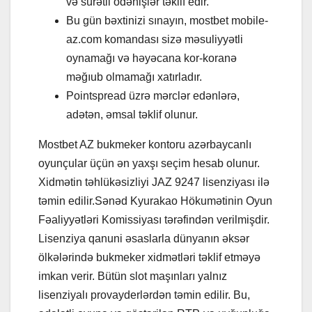
və sürətli ödənişlər təklif edir.
Bu gün bəxtinizi sınayın, mostbet mobile-
az.com komandası sizə məsuliyyətli
oynamağı və həyəcana kor-koranə
məğıub olmamağı xatırladır.
Pointspread üzrə mərclər edənlərə,
adətən, əmsal təklif olunur.
Mostbet AZ bukmeker kontoru azərbaycanlı
oyunçular üçün ən yaxşı seçim hesab olunur.
Xidmətin təhlükəsizliyi JAZ 9247 lisenziyası ilə
təmin edilir.Sənəd Kyurakao Hökumətinin Oyun
Fəaliyyətləri Komissiyası tərəfindən verilmişdir.
Lisenziya qanuni əsaslarla dünyanın əksər
ölkələrində bukmeker xidmətləri təklif etməyə
imkan verir. Bütün slot maşınları yalnız
lisenziyalı provayderlərdən təmin edilir. Bu,