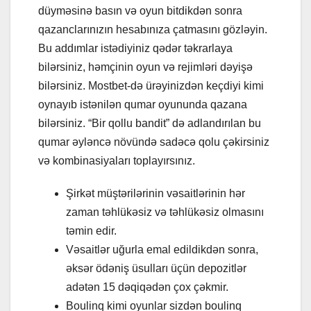
düyməsinə basın və oyun bitdikdən sonra
qazanclarınızın hesabınıza çatmasını gözləyin.
Bu addımlar istədiyiniz qədər təkrarlaya
bilərsiniz, həmçinin oyun və rejimləri dəyişə
bilərsiniz. Mostbet-də ürəyinizdən keçdiyi kimi
oynayıb istənilən qumar oyununda qazana
bilərsiniz. “Bir qollu bandit” də adlandırılan bu
qumar əyləncə növündə sadəcə qolu çəkirsiniz
və kombinasiyaları toplayırsınız.
Şirkət müştərilərinin vəsaitlərinin hər
zaman təhlükəsiz və təhlükəsiz olmasını
təmin edir.
Vəsaitlər uğurla emal edildikdən sonra,
əksər ödəniş üsulları üçün depozitlər
adətən 15 dəqiqədən çox çəkmir.
Boulinq kimi oyunlar sizdən boulinq