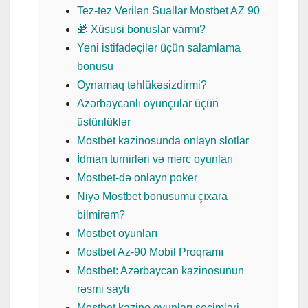
Tez-tez Veri̇lən Suallar Mostbet AZ 90
🎁 Xüsusi bonuslar varmı?
Yeni istifadəçilər üçün salamlama
bonusu
Oynamaq təhlükəsizdirmi?
Azərbaycanlı oyunçular üçün
üstünlüklər
Mostbet kazinosunda onlayn slotlar
İdman turnirləri və mərc oyunları
Mostbet-də onlayn poker
Niyə Mostbet bonusumu çıxara
bilmirəm?
Mostbet oyunları
Mostbet Az-90 Mobil Proqramı
Mostbet: Azərbaycan kazinosunun
rəsmi saytı
Mostbet kazino oyunları seçimləri