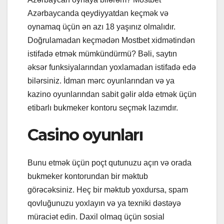
Azərbaycanda qeydiyyatdan keçmək və
oynamaq üçün ən azı 18 yaşınız olmalıdır.
Doğrulamadan keçmədən Mostbet xidmətindən
istifadə etmək mümkündürmü? Bəli, saytın
əksər funksiyalarından yoxlamadan istifadə edə
bilərsiniz. İdman mərc oyunlarından və ya
kazino oyunlarından sabit gəlir əldə etmək üçün
etibarlı bukmeker kontoru seçmək lazımdır.
Casino oyunları
Bunu etmək üçün poçt qutunuzu açın və orada
bukmeker kontorundan bir məktub
görəcəksiniz. Heç bir məktub yoxdursa, spam
qovluğunuzu yoxlayın və ya texniki dəstəyə
müraciət edin. Daxil olmaq üçün sosial