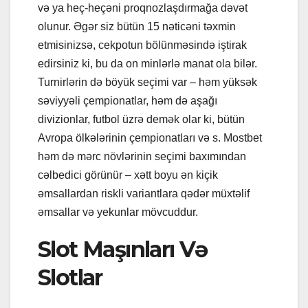
və ya heç-heçəni proqnozlaşdırmağa dəvət
olunur. Əgər siz bütün 15 nəticəni təxmin
etmisinizsə, cekpotun bölünməsində iştirak
edirsiniz ki, bu da on minlərlə manat ola bilər.
Turnirlərin də böyük seçimi var – həm yüksək
səviyyəli çempionatlar, həm də aşağı
divizionlar, futbol üzrə demək olar ki, bütün
Avropa ölkələrinin çempionatları və s. Mostbet
həm də mərc növlərinin seçimi baxımından
cəlbedici görünür – xətt boyu ən kiçik
əmsallardan riskli variantlara qədər müxtəlif
əmsallar və yekunlar mövcuddur.
Slot Maşınları Və
Slotlar