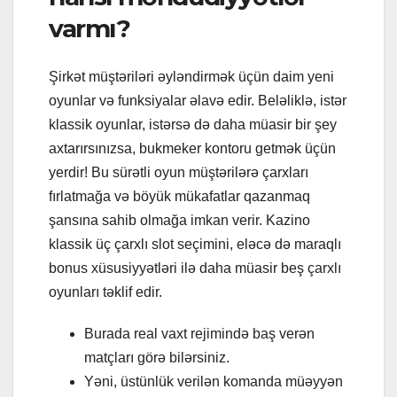
varmı?
Şirkət müştəriləri əyləndirmək üçün daim yeni
oyunlar və funksiyalar əlavə edir. Beləliklə, istər
klassik oyunlar, istərsə də daha müasir bir şey
axtarırsınızsa, bukmeker kontoru getmək üçün
yerdir! Bu sürətli oyun müştərilərə çarxları
fırlatmağa və böyük mükafatlar qazanmaq
şansına sahib olmağa imkan verir. Kazino
klassik üç çarxlı slot seçimini, eləcə də maraqlı
bonus xüsusiyyətləri ilə daha müasir beş çarxlı
oyunları təklif edir.
Burada real vaxt rejimində baş verən
matçları görə bilərsiniz.
Yəni, üstünlük verilən komanda müəyyən