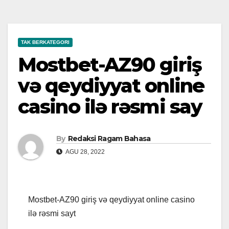
TAK BERKATEGORI
Mostbet-AZ90 giriş
və qeydiyyat online
casino ilə rəsmi say
By
Redaksi Ragam Bahasa
AGU 28, 2022
Mostbet-AZ90 giriş və qeydiyyat online casino
ilə rəsmi sayt