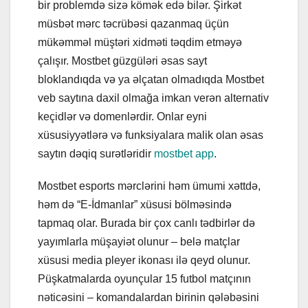
bir problemdə sizə kömək edə bilər. Şirkət
müsbət mərc təcrübəsi qazanmaq üçün
mükəmməl müştəri xidməti təqdim etməyə
çalışır. Mostbet güzgüləri əsas sayt
bloklandıqda və ya əlçatan olmadıqda Mostbet
veb saytına daxil olmağa imkan verən alternativ
keçidlər və domenlərdir. Onlar eyni
xüsusiyyətlərə və funksiyalara malik olan əsas
saytın dəqiq surətləridir
mostbet app
.
Mostbet esports mərclərini həm ümumi xəttdə,
həm də “E-İdmanlar” xüsusi bölməsində
tapmaq olar. Burada bir çox canlı tədbirlər də
yayımlarla müşayiət olunur – belə matçlar
xüsusi media pleyer ikonası ilə qeyd olunur.
Püşkatmalarda oyunçular 15 futbol matçının
nəticəsini – komandalardan birinin qələbəsini