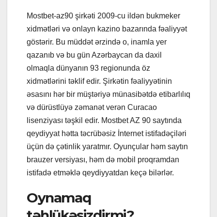
Mostbet-az90 şirkəti 2009-cu ildən bukmeker
xidmətləri və onlayn kazino bazarında fəaliyyət
göstərir. Bu müddət ərzində o, inamla yer
qazanıb və bu gün Azərbaycan da daxil
olmaqla dünyanın 93 regionunda öz
xidmətlərini təklif edir. Şirkətin fəaliyyətinin
əsasını hər bir müştəriyə münasibətdə etibarlılıq
və dürüstlüyə zəmanət verən Curacao
lisenziyası təşkil edir. Mostbet AZ 90 saytında
qeydiyyat hətta təcrübəsiz İnternet istifadəçiləri
üçün də çətinlik yaratmır. Oyunçular həm saytın
brauzer versiyası, həm də mobil proqramdan
istifadə etməklə qeydiyyatdan keçə bilərlər.
Oynamaq
təhlükəsizdirmi?