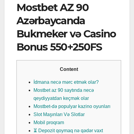
Mostbet AZ 90
Azərbaycanda
Bukmeker və Casino
Bonus 550+250FS
Content
İdmana necə mərc etmək olar?
Mostbet az 90 saytında necə
qeydiyyatdan keçmək olar
Mostbet-də populyar kazino oyunları
Slot Maşınları Və Slotlar
Mobil proqram
⏳ Depozit qoymaq nə qədər vaxt