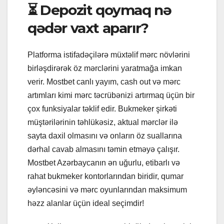
⏳ Depozit qoymaq nə
qədər vaxt aparır?
Platforma istifadəçilərə müxtəlif mərc növlərini
birləşdirərək öz mərclərini yaratmağa imkan
verir. Mostbet canlı yayım, cash out və mərc
artımları kimi mərc təcrübənizi artırmaq üçün bir
çox funksiyalar təklif edir. Bukmeker şirkəti
müştərilərinin təhlükəsiz, aktual mərclər ilə
sayta daxil olmasını və onların öz suallarına
dərhal cavab almasını təmin etməyə çalışır.
Mostbet Azərbaycanın ən uğurlu, etibarlı və
rahat bukmeker kontorlarından biridir, qumar
əyləncəsini və mərc oyunlarından maksimum
həzz alanlar üçün ideal seçimdir!