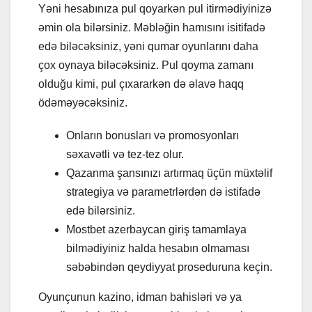
Yəni hesabınıza pul qoyarkən pul itirmədiyinizə
əmin ola bilərsiniz. Məbləğin hamısını isitifadə
edə biləcəksiniz, yəni qumar oyunlarını daha
çox oynaya biləcəksiniz. Pul qoyma zamanı
olduğu kimi, pul çıxararkən də əlavə haqq
ödəməyəcəksiniz.
Onların bonusları və promosyonları
səxavətli və tez-tez olur.
Qazanma şansınızı artırmaq üçün müxtəlif
strategiya və parametrlərdən də istifadə
edə bilərsiniz.
Mostbet azerbaycan giriş tamamlaya
bilmədiyiniz halda hesabın olmaması
səbəbindən qeydiyyat proseduruna keçin.
Oyunçunun kazino, idman bahisləri və ya