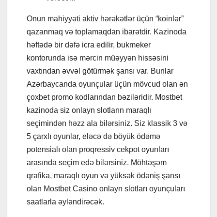
Onun mahiyyəti aktiv hərəkətlər üçün “koinlər”
qazanmaq və toplamaqdan ibarətdir. Kazinoda
həftədə bir dəfə icra edilir, bukmeker
kontorunda isə mərcin müəyyən hissəsini
vaxtından əvvəl götürmək şansı var. Bunlar
Azərbaycanda oyunçular üçün mövcud olan ən
çoxbet promo kodlarından bəziləridir. Mostbet
kazinoda siz onlayn slotların maraqlı
seçimindən həzz ala bilərsiniz. Siz klassik 3 və
5 çarxlı oyunlar, eləcə də böyük ödəmə
potensialı olan proqressiv cekpot oyunları
arasında seçim edə bilərsiniz. Möhtəşəm
qrafika, maraqlı oyun və yüksək ödəniş şansı
olan Mostbet Casino onlayn slotları oyunçuları
saatlarla əyləndirəcək.