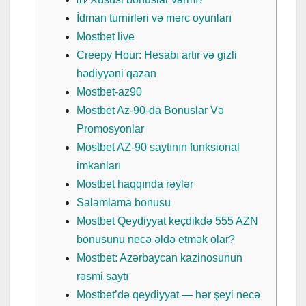
İdman turnirləri və mərc oyunları
Mostbet live
Creepy Hour: Hesabı artır və gizli
hədiyyəni qazan
Mostbet-az90
Mostbet Az-90-da Bonuslar Və
Promosyonlar
Mostbet AZ-90 saytının funksional
imkanları
Mostbet haqqında rəylər
Salamlama bonusu
Mostbet Qeydiyyat keçdikdə 555 AZN
bonusunu necə əldə etmək olar?
Mostbet: Azərbaycan kazinosunun
rəsmi saytı
Mostbet’də qeydiyyat — hər şeyi necə