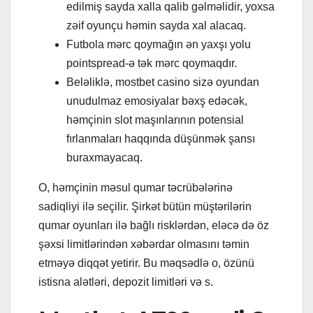
edilmiş sayda xalla qalib gəlməlidir, yoxsa
zəif oyunçu həmin sayda xal alacaq.
Futbola mərc qoymağın ən yaxşı yolu
pointspread-ə tək mərc qoymaqdır.
Beləliklə, mostbet casino sizə oyundan
unudulmaz emosiyalar bəxş edəcək,
həmçinin slot maşınlarının potensial
fırlanmaları haqqında düşünmək şansı
buraxmayacaq.
O, həmçinin məsul qumar təcrübələrinə
sadiqliyi ilə seçilir. Şirkət bütün müştərilərin
qumar oyunları ilə bağlı risklərdən, eləcə də öz
şəxsi limitlərindən xəbərdar olmasını təmin
etməyə diqqət yetirir. Bu məqsədlə o, özünü
istisna alətləri, depozit limitləri və s.