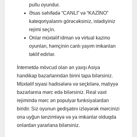
pullu oyundur.
Əsas səhifədə “CANLI” və “KAZİNO”
kateqoriyalarını görəcəksiniz, istədiyiniz
rejimi seçin.
Onlar müxtəlif idman və virtual kazino
oyunları, həmçinin canlı yayım imkanları
təklif edirlər.
İnternetdə mövcud olan ən yaxşı Asiya
handikap bazarlarından birini tapa bilərsiniz.
Müxtəlif siyasi hadisələrə və seçkilərə, maliyyə
bazarlarına mərc edə bilərsiniz. Real vaxt
rejimində mərc ən populyar funksiyalardan
biridir. Siz oyunun gedişatını izləyərək mərcinizi
ona uyğun tənzimləyə və ya imkanlar olduqda
onlardan yararlana bilərsiniz.