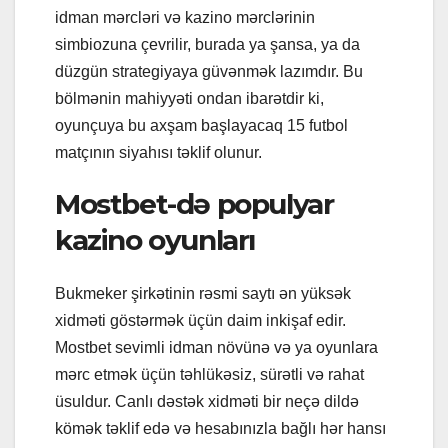
idman mərcləri və kazino mərclərinin
simbiozuna çevrilir, burada ya şansa, ya da
düzgün strategiyaya güvənmək lazımdır. Bu
bölmənin mahiyyəti ondan ibarətdir ki,
oyunçuya bu axşam başlayacaq 15 futbol
matçının siyahısı təklif olunur.
Mostbet-də populyar
kazino oyunları
Bukmeker şirkətinin rəsmi saytı ən yüksək
xidməti göstərmək üçün daim inkişaf edir.
Mostbet sevimli idman növünə və ya oyunlara
mərc etmək üçün təhlükəsiz, sürətli və rahat
üsuldur. Canlı dəstək xidməti bir neçə dildə
kömək təklif edə və hesabınızla bağlı hər hansı