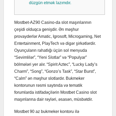
düzgün etmək lazımdır.
Mostbet-AZ90 Casino-da slot maşınlarının
çeşidi olduqca genişdir. Ən məşhur
provayderlər Amatic, Igrosoft, Microgaming, Net
Entertainment, PlayTech və digər şirkətlərdir.
Oyunçuların rahatlığı üçün sol menyuda
“Sevimlilər”, “Yeni Slotlar” və “Populyar”
bölmələri yer alır. “Spirit Aztec”, “Lucky Lady’s
Charm”, “Song”, “Gonzo’s Task”, “Star Burst”,
“Calm” ən məşhur slotlardır. Bukmeker
kontorunun rəsmi saytında və tematik
forumlarda istifadəçilərin Mostbet Casino slot
maşınlarına dair rəyləri, əsasən, müsbətdir.
Mostbet 90 az bukmeker kontoru ilə