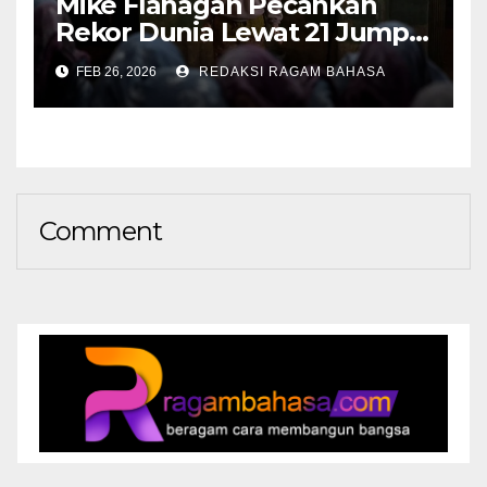
Mike Flanagan Pecahkan
Rekor Dunia Lewat 21 Jump
Scare di The Midnight Club
FEB 26, 2026
REDAKSI RAGAM BAHASA
Comment