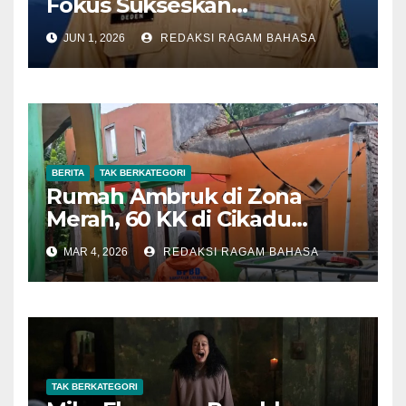
Fokus Sukseskan
Pelaksanaan SPMB SMP
JUN 1, 2026
REDAKSI RAGAM BAHASA
Tahun 2026
BERITA
TAK BERKATEGORI
Rumah Ambruk di Zona
Merah, 60 KK di Cikadu
Terancam Pergerakan Tanah
MAR 4, 2026
REDAKSI RAGAM BAHASA
Susulan
TAK BERKATEGORI