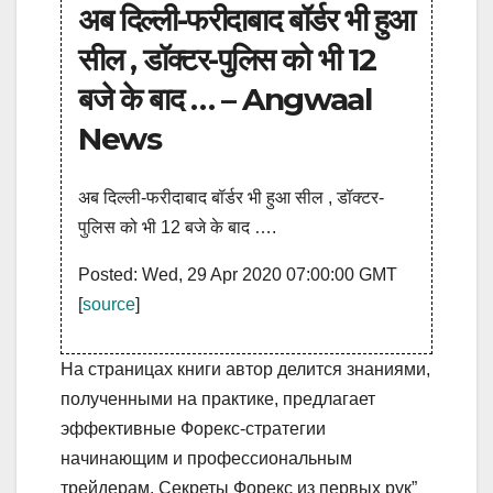
अब दिल्ली-फरीदाबाद बॉर्डर भी हुआ
सील , डॉक्टर-पुलिस को भी 12
बजे के बाद … – Angwaal
News
अब दिल्ली-फरीदाबाद बॉर्डर भी हुआ सील , डॉक्टर-
पुलिस को भी 12 बजे के बाद ….
Posted: Wed, 29 Apr 2020 07:00:00 GMT
[
source
]
На страницах книги автор делится знаниями,
полученными на практике, предлагает
эффективные Форекс-стратегии
начинающим и профессиональным
трейдерам. Секреты Форекс из первых рук”