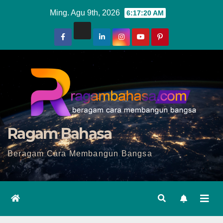
Skip
Ming. Agu 9th, 2026
6:17:21 AM
to
content
Ragam Bahasa
Beragam Cara Membangun Bangsa