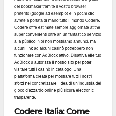
del bookmaker tramite il vostro browser
preferito (google ad esempio) e in pochi clic
avrete a portata di mano tutto il mondo Codere.
Codere offre estimate sempre aggiornate at the
super convenienti oltre an un fantastico servizio
alla público. Noi non mostriamo annunci, ma
alcuni link ad alcuni casinò potrebbero non
funzionare con AdBlock attivo. Disattiva elle tuo
AdBlock u autorizza il nostro sito per poter
visitare tutti i casinò in catalogo. Una
piattaforma creata per mostrare tutti i nostri
sforzi nel concretizzare l’idea di un’industria del
gioco d’azzardo online più sicura electronic
trasparente.
Codere Italia: Come