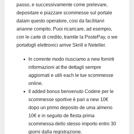
passo, e successivamente come prelevare,
depositare e piazzare scommesse sul portale
dalam questo operatore, cosi da facilitarvi
arianne compito. Puoi ricaricare, ad esempio,
con le carte di credito, tramite la PostePay, o we
portafogli elettronici arrive Skrill e Neteller.
In corrente modo riusciamo a new fornirti
informazioni at the dettagli sempre
aggiornati e utili each le tue scommesse
online.
Il added bonus benvenuto Codere per le
scommesse sportive è pari a new 10€
dopo un primo deposito de uma almeno
10€ e in seguito de flesta prima
scommessa dello stesso importo entro 30
giorni dalla registrazione.