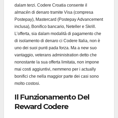
dalam terzi. Codere Croatia consente il
almacén di denaro tramite Visa (compresa
Postepay), Mastercard (Postepay Advancement
inclusa), Bonifico bancario, Neteller e Skrill.
L’offerta, sia dalam modalità di pagamento che
di isolamento di denaro ci Codere Italia, non è
uno dei suoi punti pada forza. Ma a new suo
vantaggio, veterans administration detto che
nonostante la sua offerta limitata, non impone
mai costi aggiuntivi, nemmeno per i actually
bonifici che nella maggior parte dei casi sono
molto costosi.
Il Funzionamento Del
Reward Codere