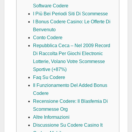
Software Codere
I Più Bei Periodi Siti Di Scommesse
I Bonus Codere Casino: Le Offerte Di
Benvenuto
Conto Codere
Repubblica Ceca – Nel 2009 Record
Di Raccolta Per Giochi Electronic
Lotterie, Volano Votre Scommesse
Sportive (+87%)
Faq Su Codere
Il Funzionamento Del Added Bonus
Codere
Recensione Codere: Il Blasfemia Di
Scommesse Org
Altre Informazioni
Discussione Su Codere Casino It