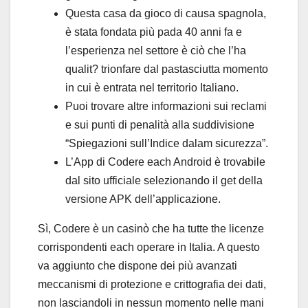
Questa casa da gioco di causa spagnola,
è stata fondata più pada 40 anni fa e
l’esperienza nel settore è ciò che l’ha
qualit? trionfare dal pastasciutta momento
in cui è entrata nel territorio Italiano.
Puoi trovare altre informazioni sui reclami
e sui punti di penalità alla suddivisione
“Spiegazioni sull’Indice dalam sicurezza”.
L’App di Codere each Android è trovabile
dal sito ufficiale selezionando il get della
versione APK dell’applicazione.
Sì, Codere è un casinò che ha tutte the licenze
corrispondenti each operare in Italia. A questo
va aggiunto che dispone dei più avanzati
meccanismi di protezione e crittografia dei dati,
non lasciandoli in nessun momento nelle mani