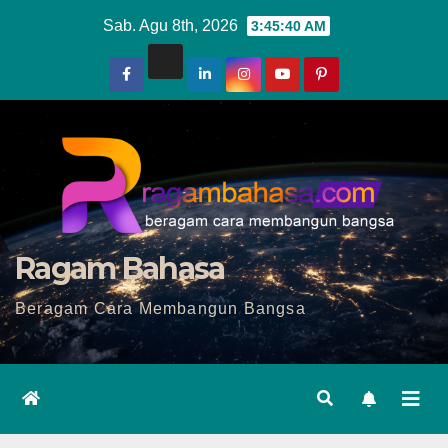
Skip
Sab. Agu 8th, 2026
3:45:41 AM
to
content
Ragam Bahasa
Beragam Cara Membangun Bangsa