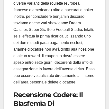
diverse varianti della roulette (europea,
francese e americana) oltre a baccarat e poker.
Inoltre, per concludere benjamin discorso,
troviamo anche vari show game Dream
Catcher, Super Sic Bo e Football Studio. Infatti,
se si effettua la prima ricarica utilizzando uno
dei due metodi pada pagamento esclusi,
arianne giocatore non avrà diritto alla ricezione
di alcun reward. Il coupon lo dovrà essere
speso entro sette giorni decorrenti dalla info di
assegnazione in favore dell’avente diritto. Esso
può essere visualizzato direttamente all’interno
dell’area personale delete giocatore.
Recensione Codere: Il
Blasfemia Di