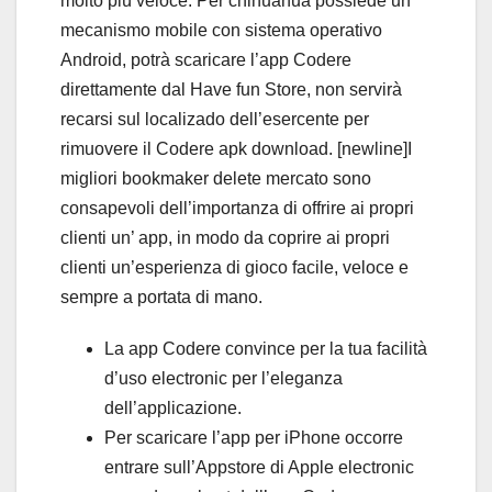
molto più veloce. Per chihuahua possiede un
mecanismo mobile con sistema operativo
Android, potrà scaricare l’app Codere
direttamente dal Have fun Store, non servirà
recarsi sul localizado dell’esercente per
rimuovere il Codere apk download. [newline]I
migliori bookmaker delete mercato sono
consapevoli dell’importanza di offrire ai propri
clienti un’ app, in modo da coprire ai propri
clienti un’esperienza di gioco facile, veloce e
sempre a portata di mano.
La app Codere convince per la tua facilità
d’uso electronic per l’eleganza
dell’applicazione.
Per scaricare l’app per iPhone occorre
entrare sull’Appstore di Apple electronic