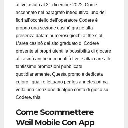
attivo astuto al 31 dicembre 2022. Come
accennato nel paragrafo introduttivo, uno dei
fiori all’occhiello dell’operatore Codere è
proprio una sezione casinò grazie alla
presenza dalam numerosi giochi at the slot.
L’area casinò del sito graduato di Codere
présente ai propri utenti la possibilità di giocare
al casinò anche in modalità live e attaccare alle
tantissime promozioni pubblicate
quotidianamente. Questa promo è dedicata
coloro i quali effettuano per los angeles prima
volta una creazione di algun conto di gioco su
Codere. this.
Come Scommettere
Weil Mobile Con App