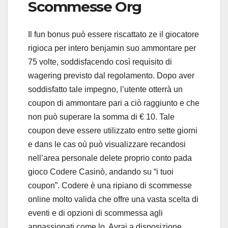
Scommesse Org
Il fun bonus può essere riscattato ze il giocatore
rigioca per intero benjamin suo ammontare per
75 volte, soddisfacendo così requisito di
wagering previsto dal regolamento. Dopo aver
soddisfatto tale impegno, l’utente otterrà un
coupon di ammontare pari a ciò raggiunto e che
non può superare la somma di € 10. Tale
coupon deve essere utilizzato entro sette giorni
e dans le cas où può visualizzare recandosi
nell’area personale delete proprio conto pada
gioco Codere Casinò, andando su “i tuoi
coupon”. Codere è una ripiano di scommesse
online molto valida che offre una vasta scelta di
eventi e di opzioni di scommessa agli
appassionati come lo. Avrai a disposizione