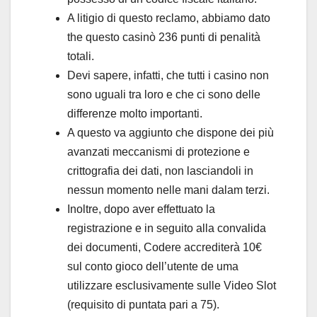
A litigio di questo reclamo, abbiamo dato
the questo casinò 236 punti di penalità
totali.
Devi sapere, infatti, che tutti i casino non
sono uguali tra loro e che ci sono delle
differenze molto importanti.
A questo va aggiunto che dispone dei più
avanzati meccanismi di protezione e
crittografia dei dati, non lasciandoli in
nessun momento nelle mani dalam terzi.
Inoltre, dopo aver effettuato la
registrazione e in seguito alla convalida
dei documenti, Codere accrediterà 10€
sul conto gioco dell’utente de uma
utilizzare esclusivamente sulle Video Slot
(requisito di puntata pari a 75).