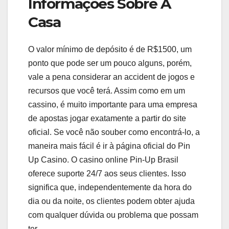
Informações Sobre A
Casa
O valor mínimo de depósito é de R$1500, um
ponto que pode ser um pouco alguns, porém,
vale a pena considerar an accident de jogos e
recursos que você terá. Assim como em um
cassino, é muito importante para uma empresa
de apostas jogar exatamente a partir do site
oficial. Se você não souber como encontrá-lo, a
maneira mais fácil é ir à página oficial do Pin
Up Casino. O casino online Pin-Up Brasil
oferece suporte 24/7 aos seus clientes. Isso
significa que, independentemente da hora do
dia ou da noite, os clientes podem obter ajuda
com qualquer dúvida ou problema que possam
ter.