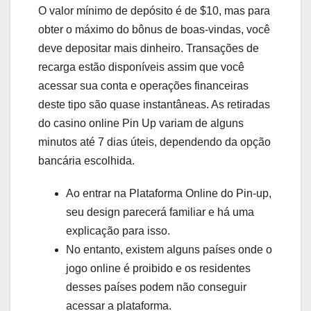
O valor mínimo de depósito é de $10, mas para
obter o máximo do bônus de boas-vindas, você
deve depositar mais dinheiro. Transações de
recarga estão disponíveis assim que você
acessar sua conta e operações financeiras
deste tipo são quase instantâneas. As retiradas
do casino online Pin Up variam de alguns
minutos até 7 dias úteis, dependendo da opção
bancária escolhida.
Ao entrar na Plataforma Online do Pin-up,
seu design parecerá familiar e há uma
explicação para isso.
No entanto, existem alguns países onde o
jogo online é proibido e os residentes
desses países podem não conseguir
acessar a plataforma.