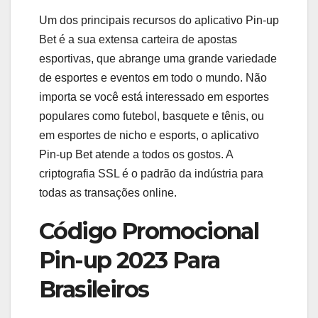
Um dos principais recursos do aplicativo Pin-up
Bet é a sua extensa carteira de apostas
esportivas, que abrange uma grande variedade
de esportes e eventos em todo o mundo. Não
importa se você está interessado em esportes
populares como futebol, basquete e tênis, ou
em esportes de nicho e esports, o aplicativo
Pin-up Bet atende a todos os gostos. A
criptografia SSL é o padrão da indústria para
todas as transações online.
Código Promocional
Pin-up 2023 Para
Brasileiros