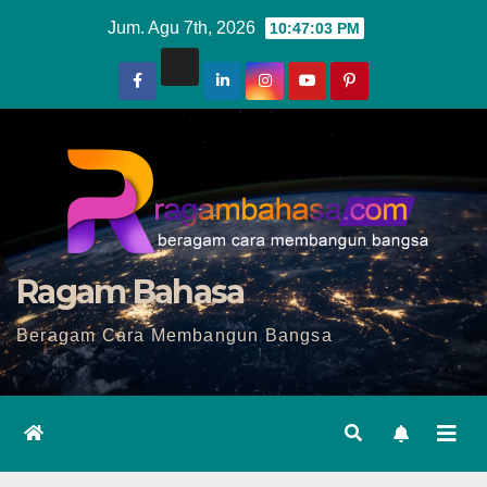
Skip
Jum. Agu 7th, 2026
10:47:04 PM
to
content
Ragam Bahasa
Beragam Cara Membangun Bangsa