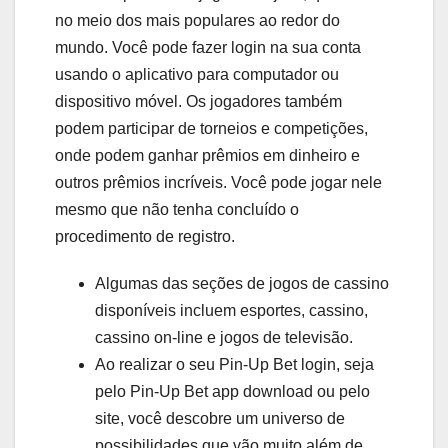
no meio dos mais populares ao redor do
mundo. Você pode fazer login na sua conta
usando o aplicativo para computador ou
dispositivo móvel. Os jogadores também
podem participar de torneios e competições,
onde podem ganhar prêmios em dinheiro e
outros prêmios incríveis. Você pode jogar nele
mesmo que não tenha concluído o
procedimento de registro.
Algumas das seções de jogos de cassino
disponíveis incluem esportes, cassino,
cassino on-line e jogos de televisão.
Ao realizar o seu Pin-Up Bet login, seja
pelo Pin-Up Bet app download ou pelo
site, você descobre um universo de
possibilidades que vão muito além de