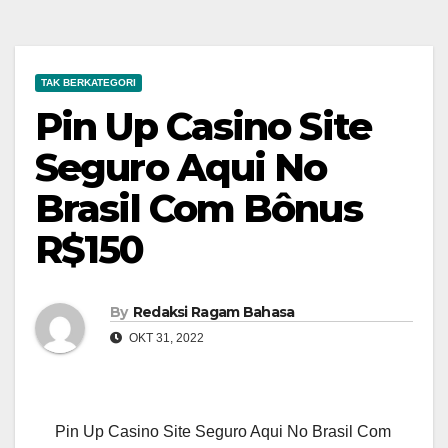
TAK BERKATEGORI
Pin Up Casino Site
Seguro Aqui No
Brasil Com Bônus
R$150
By
Redaksi Ragam Bahasa
OKT 31, 2022
Pin Up Casino Site Seguro Aqui No Brasil Com