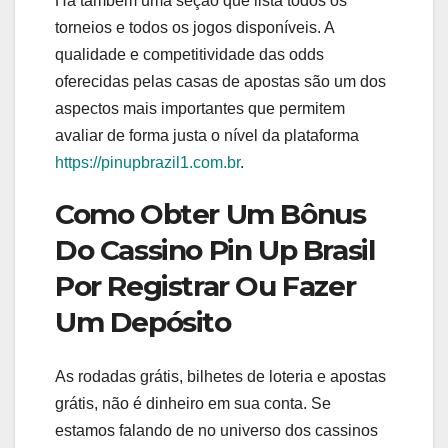
Há também uma seção que lista todos os
torneios e todos os jogos disponíveis. A
qualidade e competitividade das odds
oferecidas pelas casas de apostas são um dos
aspectos mais importantes que permitem
avaliar de forma justa o nível da plataforma
https://pinupbrazil1.com.br
.
Como Obter Um Bônus
Do Cassino Pin Up Brasil
Por Registrar Ou Fazer
Um Depósito
As rodadas grátis, bilhetes de loteria e apostas
grátis, não é dinheiro em sua conta. Se
estamos falando de no universo dos cassinos