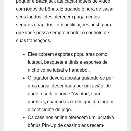
pôquer e Blackjack até caça-níqueis de vídeo
com jogos de bônus. E quando é hora de sacar
seus fundos, eles oferecem pagamentos
seguros e rápidos com notificações push para
que você possa sempre manter o controle de
suas transações.
Eles cobrem esportes populares como
futebol, basquete e tênis e esportes de
nicho como futsal e handebol.
O jogador deverá apostar guiando-se por
uma curva, desenhada por um avião, de
onde resulta o nome “Aviator”, com
quebras, chamadas crash, que diminuem
o coeficiente do jogo.
Os cassinos online oferecem um lucrativo
bônus Pin-Up de cassino aos recém-