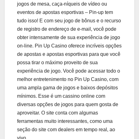
jogos de mesa, caça-níqueis de vídeo ou
eventos de apostas esportivas – Pin-up tem
tudo isso! E com seu jogo de bônus e o recurso
de registro de endereço de e-mail, você pode
obter intensamente de sua experiência de jogo
on-line. Pin Up Casino oferece incríveis opções
de apostas e apostas esportivas para que você
possa tirar o máximo proveito de sua
experiência de jogo. Você pode acessar todo o
melhor entretenimento no Pin Up Casino, com
uma ampla gama de jogos e baixos depósitos
mínimos. Esse é um cassino online com
diversas opções de jogos para quem gosta de
aproveitar. O site conta com algumas
ferramentas muito interessantes, como uma
seção do site com dealers em tempo real, ao
vivo.