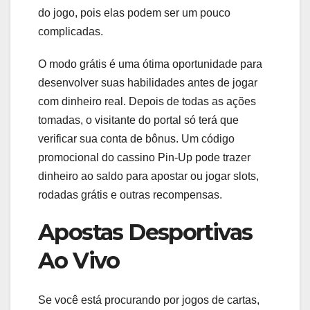
do jogo, pois elas podem ser um pouco
complicadas.
O modo grátis é uma ótima oportunidade para
desenvolver suas habilidades antes de jogar
com dinheiro real. Depois de todas as ações
tomadas, o visitante do portal só terá que
verificar sua conta de bônus. Um código
promocional do cassino Pin-Up pode trazer
dinheiro ao saldo para apostar ou jogar slots,
rodadas grátis e outras recompensas.
Apostas Desportivas
Ao Vivo
Se você está procurando por jogos de cartas,