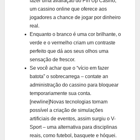
fazer uma avaliação do Pin Up Casino,
um cassino online que oferece aos
jogadores a chance de jogar por dinheiro
real.
Enquanto o branco é uma cor brilhante, o
verde e o vermelho criam um contraste
perfeito que dá aos seus olhos uma
sensação de frescor.
Se você achar que o “vício em fazer
batota” o sobrecarrega – contate an
administração do cassino para bloquear
temporariamente sua conta.
[newline]Novas tecnologias tornam
possível a criação de simulações
artificiais de eventos, assim surgiu o V-
Sport – uma alternativa para disciplinas
reais, como futebol, basquete e hóquei.