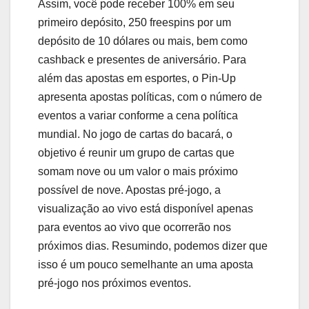
Assim, você pode receber 100% em seu
primeiro depósito, 250 freespins por um
depósito de 10 dólares ou mais, bem como
cashback e presentes de aniversário. Para
além das apostas em esportes, o Pin-Up
apresenta apostas políticas, com o número de
eventos a variar conforme a cena política
mundial. No jogo de cartas do bacará, o
objetivo é reunir um grupo de cartas que
somam nove ou um valor o mais próximo
possível de nove. Apostas pré-jogo, a
visualização ao vivo está disponível apenas
para eventos ao vivo que ocorrerão nos
próximos dias. Resumindo, podemos dizer que
isso é um pouco semelhante an uma aposta
pré-jogo nos próximos eventos.