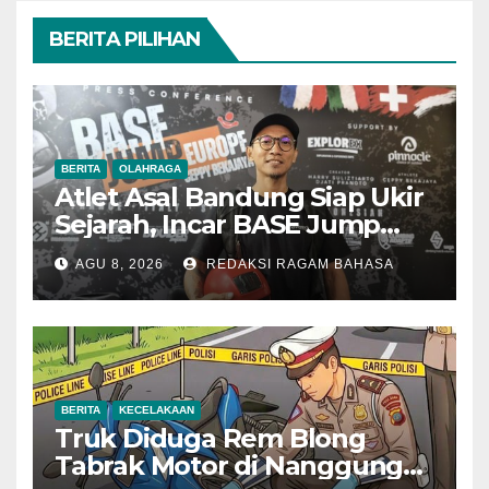
BERITA PILIHAN
BERITA
OLAHRAGA
Atlet Asal Bandung Siap Ukir
Sejarah, Incar BASE Jump
dari Eiger Mushroom Swiss
AGU 8, 2026
REDAKSI RAGAM BAHASA
BERITA
KECELAKAAN
Truk Diduga Rem Blong
Tabrak Motor di Nanggung