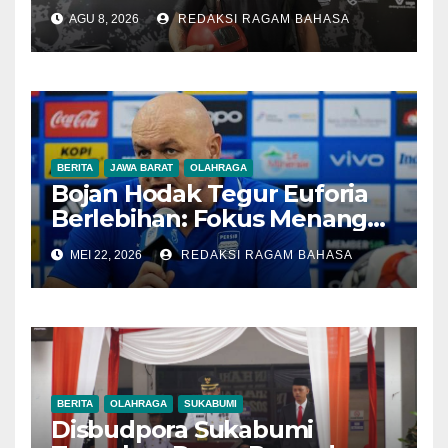
dari Eiger Mushroom Swiss
AGU 8, 2026
REDAKSI RAGAM BAHASA
BERITA
JAWA BARAT
OLAHRAGA
Bojan Hodak Tegur Euforia
Berlebihan: Fokus Menang
Dulu, Bukan Konvoi
MEI 22, 2026
REDAKSI RAGAM BAHASA
BERITA
OLAHRAGA
SUKABUMI
Disbudpora Sukabumi