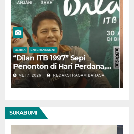
BERITA
ENTERTAINMENT
B
“Dilan ITB 1997” Sepi
A
Penonton di Hari Perdana,
M
Pengamat Nilai Cerita
T
MEI 7, 2026
REDAKSI RAGAM BAHASA
Kurang Kuat
SUKABUMI