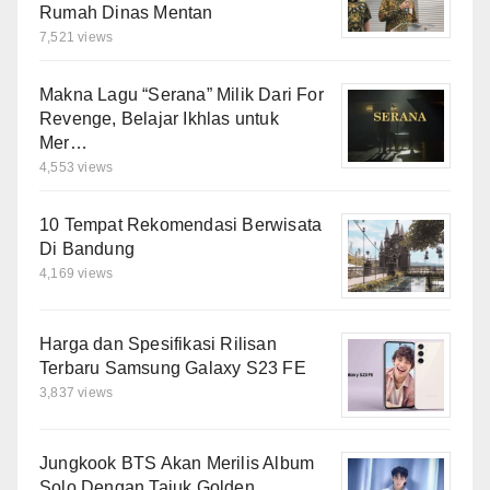
Rumah Dinas Mentan
7,521 views
Makna Lagu “Serana” Milik Dari For
Revenge, Belajar Ikhlas untuk
Mer…
4,553 views
10 Tempat Rekomendasi Berwisata
Di Bandung
4,169 views
Harga dan Spesifikasi Rilisan
Terbaru Samsung Galaxy S23 FE
3,837 views
Jungkook BTS Akan Merilis Album
Solo Dengan Tajuk Golden