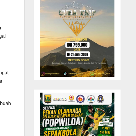
r
gal
mpat
an
 buah