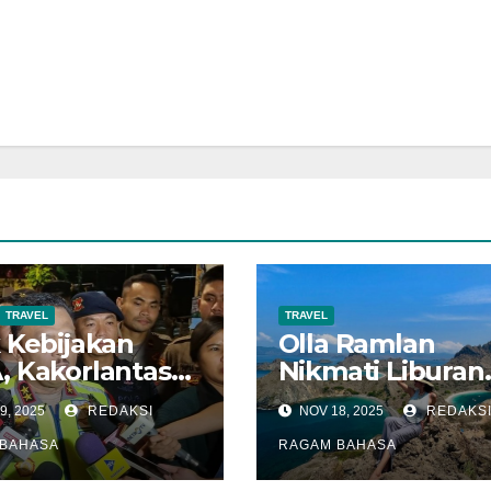
TRAVEL
TRAVEL
 Kebijakan
Olla Ramlan
 Kakorlantas
Nikmati Liburan
iksi Puncak
Bernuansa Laut 
9, 2025
REDAKSI
NOV 18, 2025
REDAKS
 Balik Nataru
Labuan Bajo
eser ke 4
BAHASA
RAGAM BAHASA
ari