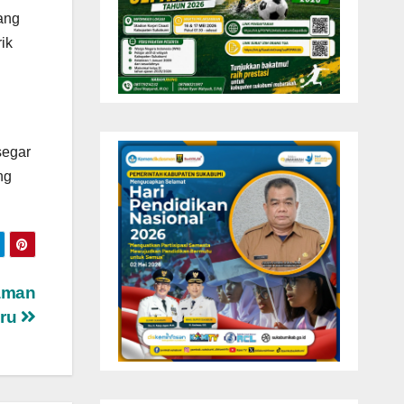
tang
ik
segar
ng
Taman
eru