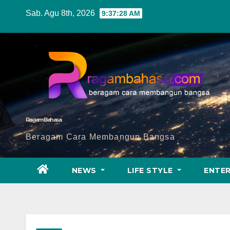
Skip
Sab. Agu 8th, 2026
9:37:29 AM
to
content
Ragam Bahasa
Beragam Cara Membangun Bangsa
NEWS
LIFE STYLE
ENTE