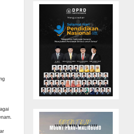
ung
agai
benam.
ar