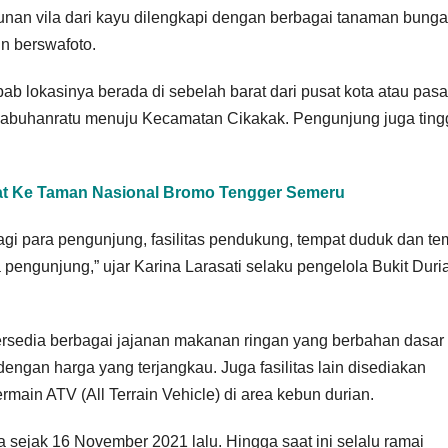
nan vila dari kayu dilengkapi dengan berbagai tanaman bunga
n berswafoto.
bab lokasinya berada di sebelah barat dari pusat kota atau pasa
alabuhanratu menuju Kecamatan Cikakak. Pengunjung juga ting
Saat Ke Taman Nasional Bromo Tengger Semeru
agi para pengunjung, fasilitas pendukung, tempat duduk dan te
pengunjung,” ujar Karina Larasati selaku pengelola Bukit Duri
tersedia berbagai jajanan makanan ringan yang berbahan dasar
dengan harga yang terjangkau. Juga fasilitas lain disediakan
main ATV (All Terrain Vehicle) di area kebun durian.
a sejak 16 November 2021 lalu. Hingga saat ini selalu ramai