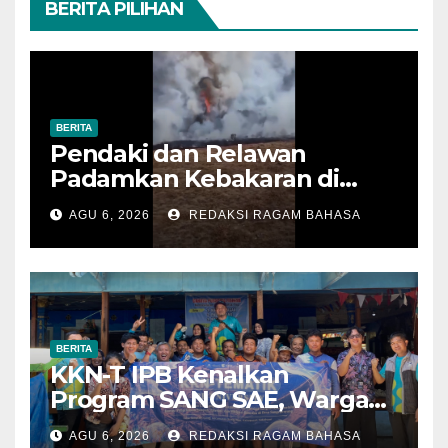
BERITA PILIHAN
BERITA
Pendaki dan Relawan
Padamkan Kebakaran di
Alun-alun Suryakencana
AGU 6, 2026
REDAKSI RAGAM BAHASA
Sebelum Meluas
BERITA
KKN-T IPB Kenalkan
Program SANG SAE, Warga
Desa Sangrawayang Diajak
AGU 6, 2026
REDAKSI RAGAM BAHASA