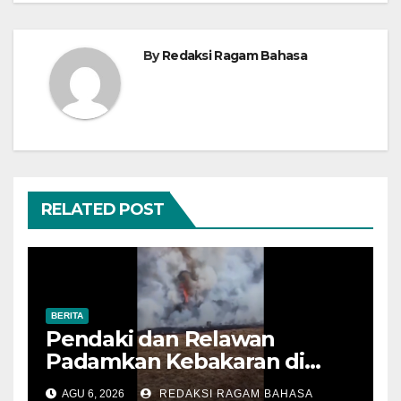
By
Redaksi Ragam Bahasa
RELATED POST
BERITA
Pendaki dan Relawan
Padamkan Kebakaran di
Alun-alun Suryakencana
AGU 6, 2026
REDAKSI RAGAM BAHASA