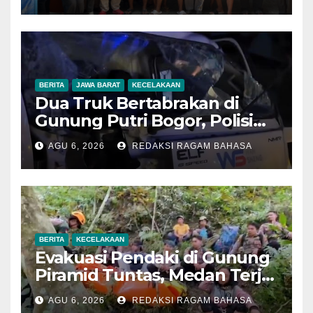
Ubah Sampah Jadi Bernilai
Ekonomi
BERITA
JAWA BARAT
KECELAKAAN
Dua Truk Bertabrakan di
Gunung Putri Bogor, Polisi
Imbau Pengemudi
AGU 6, 2026
REDAKSI RAGAM BAHASA
Tingkatkan Kewaspadaan
BERITA
KECELAKAAN
Evakuasi Pendaki di Gunung
Piramid Tuntas, Medan Terjal
Jadi Tantangan Utama
AGU 6, 2026
REDAKSI RAGAM BAHASA