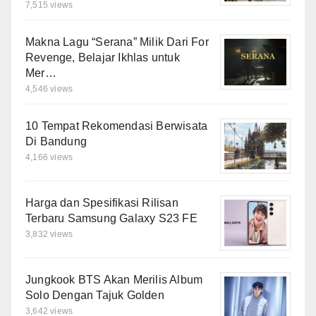
7,515 views
Makna Lagu “Serana” Milik Dari For
Revenge, Belajar Ikhlas untuk
Mer…
4,546 views
10 Tempat Rekomendasi Berwisata
Di Bandung
4,166 views
Harga dan Spesifikasi Rilisan
Terbaru Samsung Galaxy S23 FE
3,832 views
Jungkook BTS Akan Merilis Album
Solo Dengan Tajuk Golden
3,642 views