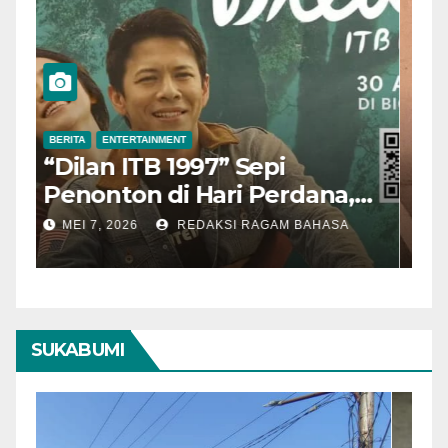
BERITA
ENTERTAINMENT
B
“Dilan ITB 1997” Sepi
A
Penonton di Hari Perdana,
M
Pengamat Nilai Cerita
T
MEI 7, 2026
REDAKSI RAGAM BAHASA
Kurang Kuat
SUKABUMI