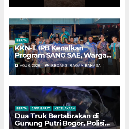
Sebelum Meluas
BERITA
KKN-T IPB Kenalkan
Program SANG SAE, Warga
Desa Sangrawayang Diajak
AGU 6, 2026
REDAKSI RAGAM BAHASA
Ubah Sampah Jadi Bernilai
Ekonomi
BERITA
JAWA BARAT
KECELAKAAN
Dua Truk Bertabrakan di
Gunung Putri Bogor, Polisi