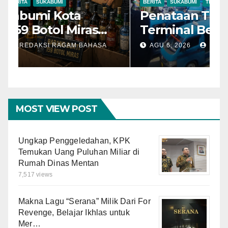
AGENDA KEGIATAN
BERITA
SUKABUMI
B
Polres Sukabumi Kota
P
Amankan 159 Botol Miras
T
Ilegal dari Tiga Lokasi dalam
S
AGU 7, 2026
REDAKSI RAGAM BAHASA
Operasi Penyakit
K
Masyarakat
MOST VIEW POST
Ungkap Penggeledahan, KPK
Temukan Uang Puluhan Miliar di
Rumah Dinas Mentan
7,517 views
Makna Lagu “Serana” Milik Dari For
Revenge, Belajar Ikhlas untuk
Mer…