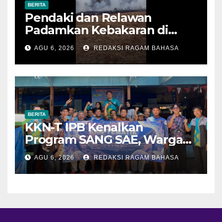
BERITA
Pendaki dan Relawan
Padamkan Kebakaran di
Alun-alun Suryakencana
AGU 6, 2026
REDAKSI RAGAM BAHASA
Sebelum Meluas
BERITA
KKN-T IPB Kenalkan
Program SANG SAE, Warga
Desa Sangrawayang Diajak
AGU 6, 2026
REDAKSI RAGAM BAHASA
Ubah Sampah Jadi Bernilai
Ekonomi