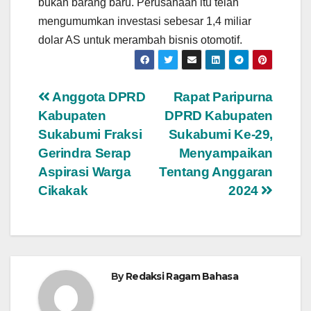
bukan barang baru. Perusahaan itu telah
mengumumkan investasi sebesar 1,4 miliar
dolar AS untuk merambah bisnis otomotif.
Navigasi
Anggota DPRD
Rapat Paripurna
Kabupaten
DPRD Kabupaten
pos
Sukabumi Fraksi
Sukabumi Ke-29,
Gerindra Serap
Menyampaikan
Aspirasi Warga
Tentang Anggaran
Cikakak
2024
By
Redaksi Ragam Bahasa