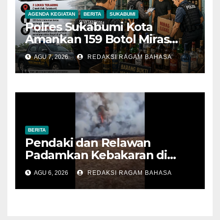
AGENDA KEGIATAN
BERITA
SUKABUMI
Polres Sukabumi Kota
Amankan 159 Botol Miras
Ilegal dari Tiga Lokasi dalam
AGU 7, 2026
REDAKSI RAGAM BAHASA
Operasi Penyakit Masyarakat
BERITA
Pendaki dan Relawan
Padamkan Kebakaran di
Alun-alun Suryakencana
AGU 6, 2026
REDAKSI RAGAM BAHASA
Sebelum Meluas