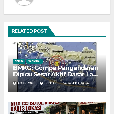
RELATED POST
BERITA
NASIONAL
BMKG: Gempa Pangandaran
Dipicu Sesar Aktif Dasar Laut,
Getarannya Terasa hingga
AGU 7, 2026
REDAKSI RAGAM BAHASA
Sukabumi