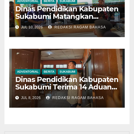
ADVENTORIAL
BERITA
SUKABUMI
Dinas Pendidikan Kabupaten
Sukabumi Matangkan
Kontingen Pramuka Menuju
JUL 10, 2026
REDAKSI RAGAM BAHASA
Jambore Nasional 2026
ADVENTORIAL
BERITA
SUKABUMI
Dinas Pendidikan Kabupaten
Sukabumi Terima 14 Aduan
Selama SPMB 2026,
JUL 8, 2026
REDAKSI RAGAM BAHASA
Mayoritas Terkait
Mekanisme Pendaftaran