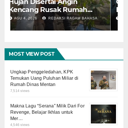
Hujan Disertai Angin
O
Kencang Rusak Rumah
B
Warga di Dramaga, BPBD
M
AGU 4, 2026
REDAKSI RAGAM BAHASA
Lakukan Pendataan
M
MOST VIEW POST
Ungkap Penggeledahan, KPK
Temukan Uang Puluhan Miliar di
Rumah Dinas Mentan
7,514 views
Makna Lagu “Serana” Milik Dari For
Revenge, Belajar Ikhlas untuk
Mer…
4,546 views