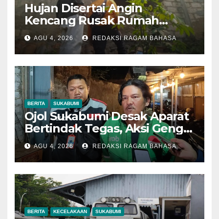
Hujan Disertai Angin
Kencang Rusak Rumah
Warga di Dramaga, BPBD
AGU 4, 2026
REDAKSI RAGAM BAHASA
Lakukan Pendataan
BERITA
SUKABUMI
Ojol Sukabumi Desak Aparat
Bertindak Tegas, Aksi Geng
Motor Dinilai Semakin
AGU 4, 2026
REDAKSI RAGAM BAHASA
Mengancam Keselamatan
BERITA
KECELAKAAN
SUKABUMI