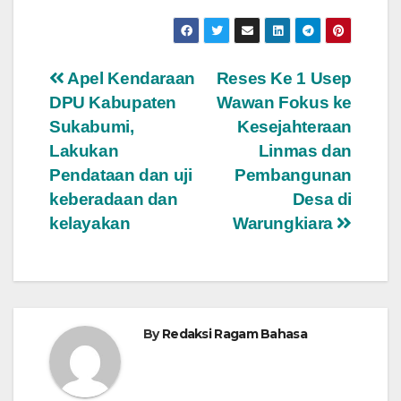
Navigasi
Apel Kendaraan
Reses Ke 1 Usep
DPU Kabupaten
Wawan Fokus ke
pos
Sukabumi,
Kesejahteraan
Lakukan
Linmas dan
Pendataan dan uji
Pembangunan
keberadaan dan
Desa di
kelayakan
Warungkiara
By
Redaksi Ragam Bahasa