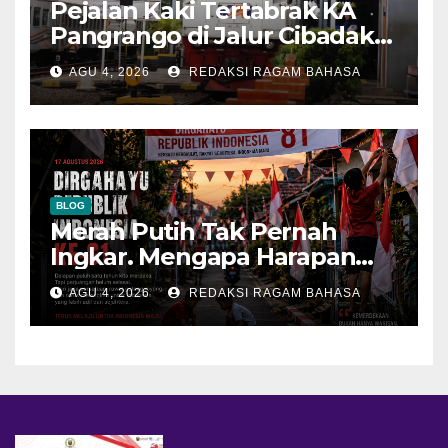
Pejalan Kaki Tertabrak KA
Pangrango di Jalur Cibadak–
Parungkuda, Perjalanan
AGU 4, 2026
REDAKSI RAGAM BAHASA
Kereta Sempat Tertunda
BLOG
Merah Putih Tak Pernah
Ingkar. Mengapa Harapan
Terasa Memudar?
AGU 4, 2026
REDAKSI RAGAM BAHASA