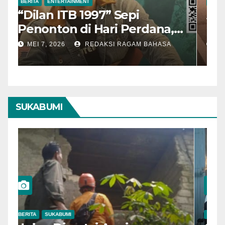
BERITA
ENTERTAINMENT
B
“Dilan ITB 1997” Sepi
A
Penonton di Hari Perdana,
M
Pengamat Nilai Cerita
T
MEI 7, 2026
REDAKSI RAGAM BAHASA
Kurang Kuat
SUKABUMI
BERITA
SUKABUMI
B