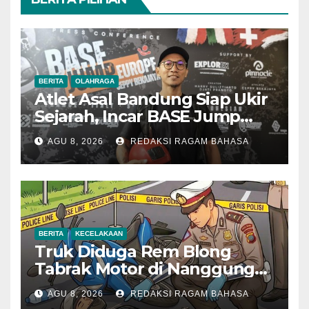
BERITA
OLAHRAGA
Atlet Asal Bandung Siap Ukir
Sejarah, Incar BASE Jump
dari Eiger Mushroom Swiss
AGU 8, 2026
REDAKSI RAGAM BAHASA
BERITA
KECELAKAAN
Truk Diduga Rem Blong
Tabrak Motor di Nanggung
Bogor, Dua Orang Tewas
AGU 8, 2026
REDAKSI RAGAM BAHASA