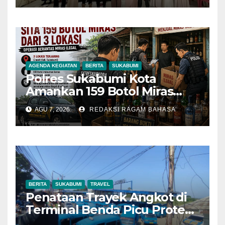
AGENDA KEGIATAN
BERITA
SUKABUMI
Polres Sukabumi Kota
Amankan 159 Botol Miras
Ilegal dari Tiga Lokasi dalam
AGU 7, 2026
REDAKSI RAGAM BAHASA
Operasi Penyakit Masyarakat
BERITA
SUKABUMI
TRAVEL
Penataan Trayek Angkot di
Terminal Benda Picu Protes
Sopir, Dishub: Belum Ada