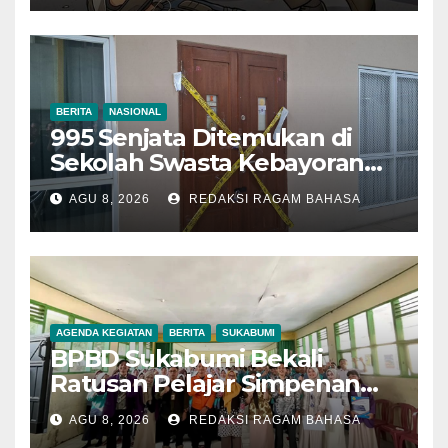
BERITA
NASIONAL
995 Senjata Ditemukan di
Sekolah Swasta Kebayoran
Lama, Ada Bunker hingga
AGU 8, 2026
REDAKSI RAGAM BAHASA
Barang Terlarang
AGENDA KEGIATAN
BERITA
SUKABUMI
BPBD Sukabumi Bekali
Ratusan Pelajar Simpenan
dengan Mitigasi Bencana
AGU 8, 2026
REDAKSI RAGAM BAHASA
dan PFA