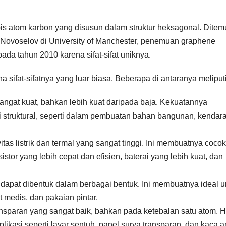
apis atom karbon yang disusun dalam struktur heksagonal. Dite
 Novoselov di University of Manchester, penemuan graphene
a tahun 2010 karena sifat-sifat uniknya.
sifat-sifatnya yang luar biasa. Beberapa di antaranya meliputi
angat kuat, bahkan lebih kuat daripada baja. Kekuatannya
 struktural, seperti dalam pembuatan bahan bangunan, kendar
itas listrik dan termal yang sangat tinggi. Ini membuatnya cocok
sistor yang lebih cepat dan efisien, baterai yang lebih kuat, dan
 dapat dibentuk dalam berbagai bentuk. Ini membuatnya ideal u
at medis, dan pakaian pintar.
ansparan yang sangat baik, bahkan pada ketebalan satu atom. Ha
ikasi seperti layar sentuh, panel surya transparan, dan kaca an