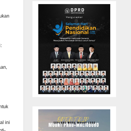
mukan
:
aan,
ntuk
l ini
ti-