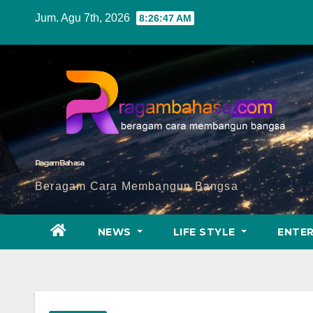
Skip
Jum. Agu 7th, 2026
8:26:49 AM
to
content
Ragam Bahasa
Beragam Cara Membangun Bangsa
NEWS
LIFE STYLE
ENTE