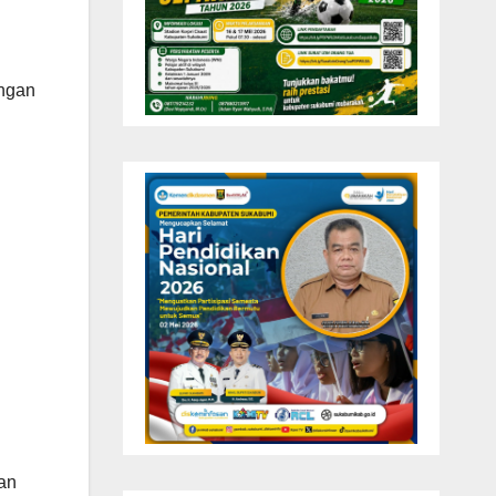
angan
an