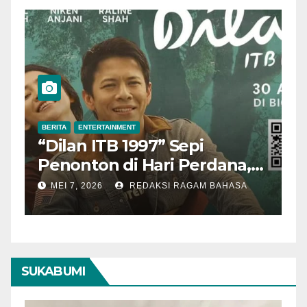
BERITA
ENTERTAINMENT
B
“Dilan ITB 1997” Sepi
A
Penonton di Hari Perdana,
M
Pengamat Nilai Cerita
T
MEI 7, 2026
REDAKSI RAGAM BAHASA
Kurang Kuat
SUKABUMI