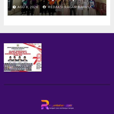
dengan Mitigasi Bencana
AGU 8, 2026
REDAKSI RAGAM BAHASA
dan PFA