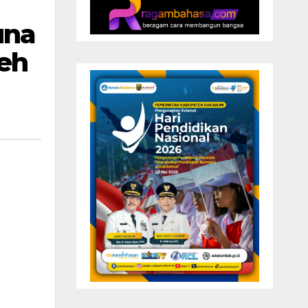
una
eh