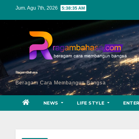
Skip
Jum. Agu 7th, 2026
5:38:37 AM
to
content
Ragam Bahasa
Beragam Cara Membangun Bangsa
NEWS
LIFE STYLE
ENTE