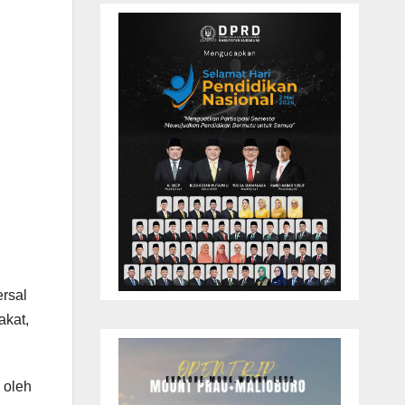
rsal
akat,
 oleh