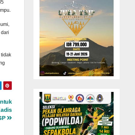
85
ampu.
umi,
dari
tidak
ang
ntuk
Kadis
SP