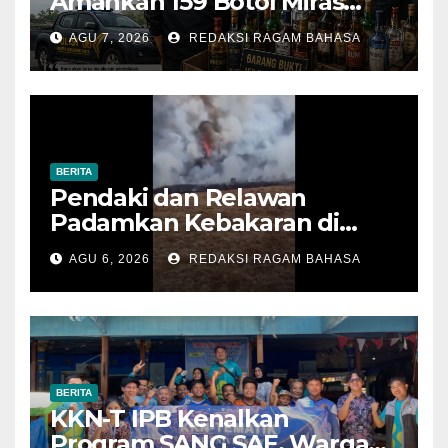
Amankan 159 Botol Miras
Ilegal dari Tiga Lokasi dalam
AGU 7, 2026
REDAKSI RAGAM BAHASA
Operasi Penyakit Masyarakat
BERITA
Pendaki dan Relawan
Padamkan Kebakaran di
Alun-alun Suryakencana
AGU 6, 2026
REDAKSI RAGAM BAHASA
Sebelum Meluas
BERITA
KKN-T IPB Kenalkan
Program SANG SAE, Warga