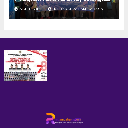
Desa Sangrawayang Diajak
AGU 6, 2026
REDAKSI RAGAM BAHASA
Ubah Sampah Jadi Bernilai
Ekonomi