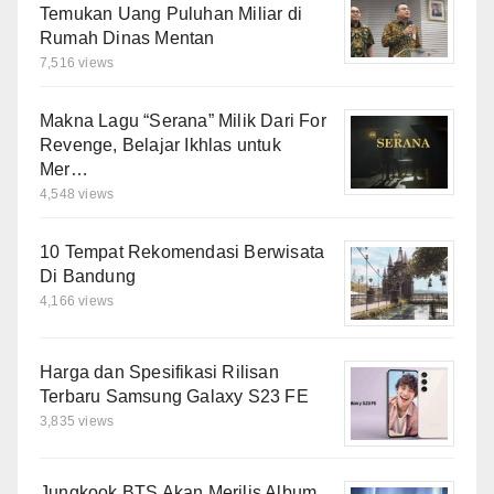
Temukan Uang Puluhan Miliar di
Rumah Dinas Mentan
7,516 views
Makna Lagu “Serana” Milik Dari For
Revenge, Belajar Ikhlas untuk
Mer…
4,548 views
10 Tempat Rekomendasi Berwisata
Di Bandung
4,166 views
Harga dan Spesifikasi Rilisan
Terbaru Samsung Galaxy S23 FE
3,835 views
Jungkook BTS Akan Merilis Album