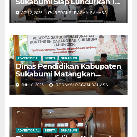
Sukabumi Siap Luncurkan 13
Pengelola Parkir Pilot
AGU 2, 2026
REDAKSI RAGAM BAHASA
Project di Kawasan Wisata
Palabuhanratu
ADVENTORIAL
BERITA
SUKABUMI
Dinas Pendidikan Kabupaten
Sukabumi Matangkan
Kontingen Pramuka Menuju
JUL 10, 2026
REDAKSI RAGAM BAHASA
Jambore Nasional 2026
ADVENTORIAL
BERITA
SUKABUMI