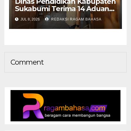
Dinas Pendidikan Kabupaten
Sukabumi Terima 14 Aduan
Selama SPMB 2026,
JUL 8, 2026
REDAKSI RAGAM BAHASA
Mayoritas Terkait
Mekanisme Pendaftaran
Comment