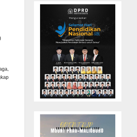
)
aga,
gkap