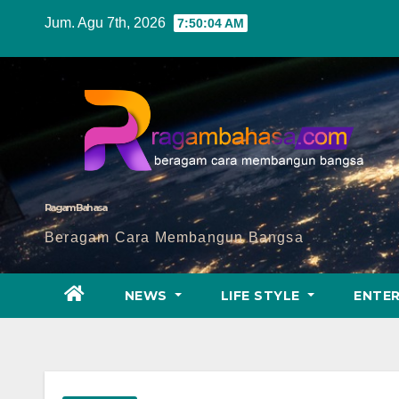
Skip
Jum. Agu 7th, 2026
7:50:06 AM
to
content
Ragam Bahasa
Beragam Cara Membangun Bangsa
NEWS
LIFE STYLE
ENTE