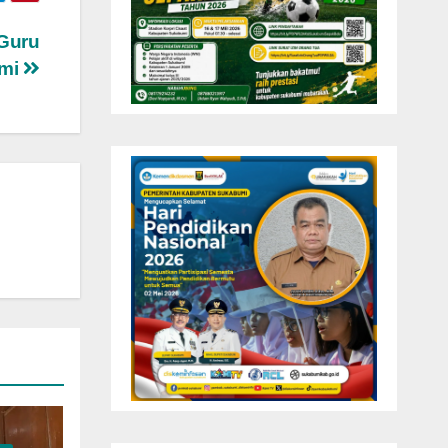
 Guru
umi