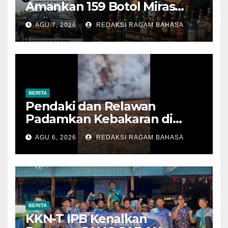
Amankan 159 Botol Miras
Ilegal dari Tiga Lokasi dalam
AGU 7, 2026
REDAKSI RAGAM BAHASA
Operasi Penyakit Masyarakat
BERITA
Pendaki dan Relawan
Padamkan Kebakaran di
Alun-alun Suryakencana
AGU 6, 2026
REDAKSI RAGAM BAHASA
Sebelum Meluas
BERITA
KKN-T IPB Kenalkan