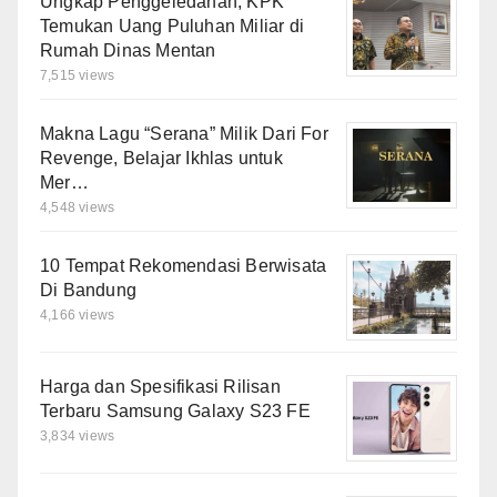
Ungkap Penggeledahan, KPK
Temukan Uang Puluhan Miliar di
Rumah Dinas Mentan
7,515 views
Makna Lagu “Serana” Milik Dari For
Revenge, Belajar Ikhlas untuk
Mer…
4,548 views
10 Tempat Rekomendasi Berwisata
Di Bandung
4,166 views
Harga dan Spesifikasi Rilisan
Terbaru Samsung Galaxy S23 FE
3,834 views