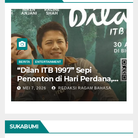
BERITA
ENTERTAINMENT
B
“Dilan ITB 1997” Sepi
A
Penonton di Hari Perdana,
M
Pengamat Nilai Cerita
T
MEI 7, 2026
REDAKSI RAGAM BAHASA
Kurang Kuat
SUKABUMI