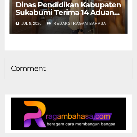
Dinas Pendidikan Kabupaten
Sukabumi Terima 14 Aduan
Selama SPMB 2026,
JUL 8, 2026
REDAKSI RAGAM BAHASA
Mayoritas Terkait
Mekanisme Pendaftaran
Comment