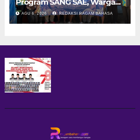
Program SANG SAE, Warga
Desa Sangrawayang Diajak
AGU 6, 2026
REDAKSI RAGAM BAHASA
Ubah Sampah Jadi Bernilai
Ekonomi