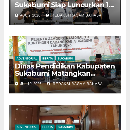
Sukabumi Siap Luncurkan 13
Pengelola Parkir Pilot
AGU 2, 2026
REDAKSI RAGAM BAHASA
Project di Kawasan Wisata
Palabuhanratu
ADVENTORIAL
BERITA
SUKABUMI
Dinas Pendidikan Kabupaten
Sukabumi Matangkan
Kontingen Pramuka Menuju
JUL 10, 2026
REDAKSI RAGAM BAHASA
Jambore Nasional 2026
ADVENTORIAL
BERITA
SUKABUMI