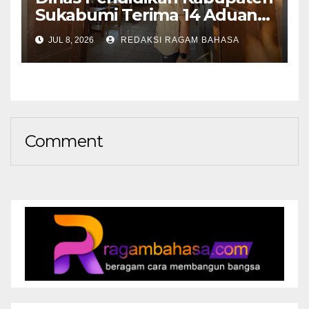
Sukabumi Terima 14 Aduan
Selama SPMB 2026,
JUL 8, 2026
REDAKSI RAGAM BAHASA
Mayoritas Terkait
Mekanisme Pendaftaran
Comment