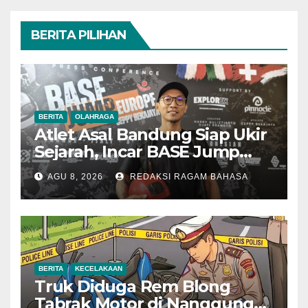
BERITA PILIHAN
BERITA
OLAHRAGA
Atlet Asal Bandung Siap Ukir
Sejarah, Incar BASE Jump
dari Eiger Mushroom Swiss
AGU 8, 2026
REDAKSI RAGAM BAHASA
BERITA
KECELAKAAN
Truk Diduga Rem Blong
Tabrak Motor di Nanggung