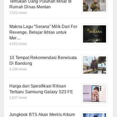
Temukan Uang Puluhan Miliar di
Rumah Dinas Mentan
7,521 views
Makna Lagu “Serana” Milik Dari For
Revenge, Belajar Ikhlas untuk
Mer…
4,553 views
10 Tempat Rekomendasi Berwisata
Di Bandung
4,168 views
Harga dan Spesifikasi Rilisan
Terbaru Samsung Galaxy S23 FE
3,837 views
Jungkook BTS Akan Merilis Album