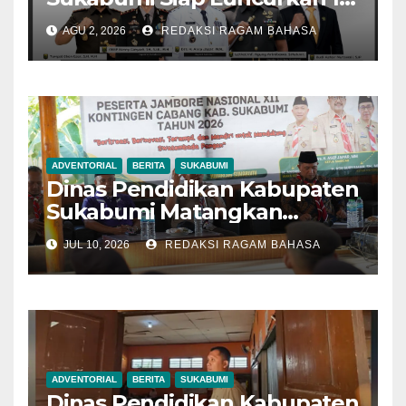
Pengelola Parkir Pilot
AGU 2, 2026
REDAKSI RAGAM BAHASA
Project di Kawasan Wisata
Palabuhanratu
ADVENTORIAL
BERITA
SUKABUMI
Dinas Pendidikan Kabupaten
Sukabumi Matangkan
Kontingen Pramuka Menuju
JUL 10, 2026
REDAKSI RAGAM BAHASA
Jambore Nasional 2026
ADVENTORIAL
BERITA
SUKABUMI
Dinas Pendidikan Kabupaten