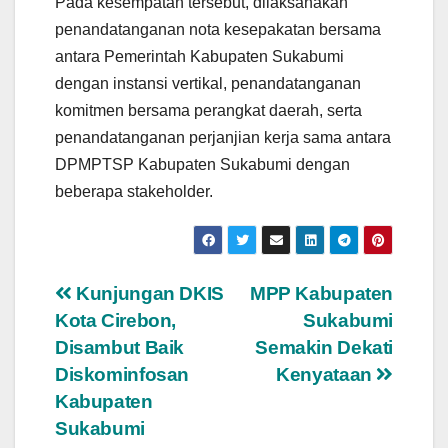
Pada kesempatan tersebut, dilaksanakan
penandatanganan nota kesepakatan bersama
antara Pemerintah Kabupaten Sukabumi
dengan instansi vertikal, penandatanganan
komitmen bersama perangkat daerah, serta
penandatanganan perjanjian kerja sama antara
DPMPTSP Kabupaten Sukabumi dengan
beberapa stakeholder.
Navigasi
Kunjungan DKIS
MPP Kabupaten
Kota Cirebon,
Sukabumi
pos
Disambut Baik
Semakin Dekati
Diskominfosan
Kenyataan
Kabupaten
Sukabumi