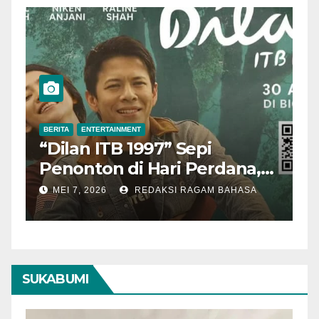
BERITA
ENTERTAINMENT
BERITA
ENT
Dilan ITB 1997” Sepi
Aktor 
Penonton di Hari Perdana,
Mening
Pengamat Nilai Cerita
Tahun
MEI 7, 2026
REDAKSI RAGAM BAHASA
MEI 3, 20
Kurang Kuat
SUKABUMI