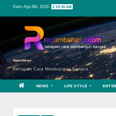
Skip
Kam. Agu 6th, 2026
2:19:28 AM
to
content
Ragam Bahasa
Beragam Cara Membangun Bangsa
NEWS
LIFE STYLE
ENTE