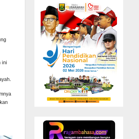
ung
 ini
ayah.
umnya
ikan