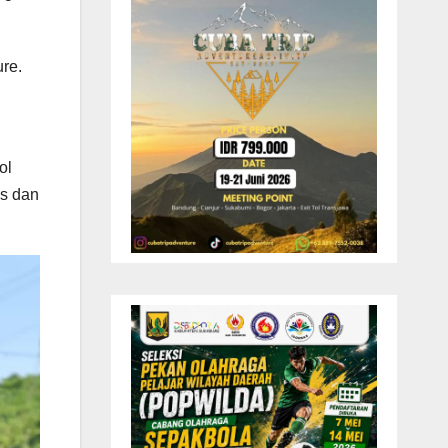
ure.
ol
us dan