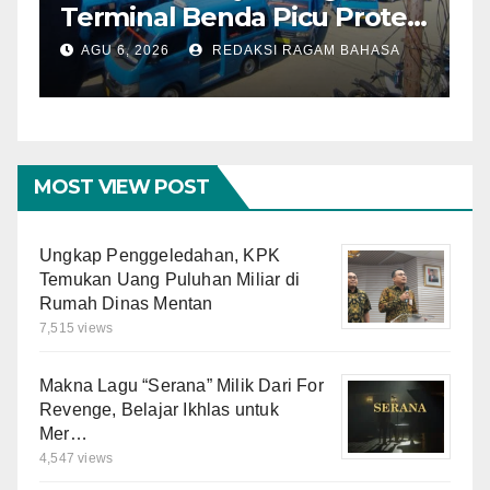
Terminal Benda Picu Protes
K
Sopir, Dishub: Belum Ada
W
AGU 6, 2026
REDAKSI RAGAM BAHASA
Keputusan Final
L
MOST VIEW POST
Ungkap Penggeledahan, KPK
Temukan Uang Puluhan Miliar di
Rumah Dinas Mentan
7,515 views
Makna Lagu “Serana” Milik Dari For
Revenge, Belajar Ikhlas untuk
Mer…
4,547 views