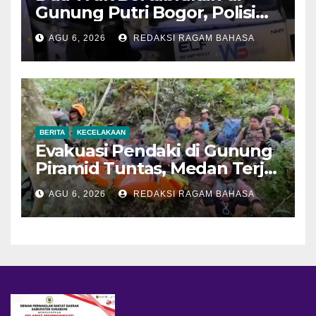
Gunung Putri Bogor, Polisi
Imbau Pengemudi
AGU 6, 2026
REDAKSI RAGAM BAHASA
Tingkatkan Kewaspadaan
BERITA
KECELAKAAN
Evakuasi Pendaki di Gunung
Piramid Tuntas, Medan Terjal
Jadi Tantangan Utama
AGU 6, 2026
REDAKSI RAGAM BAHASA