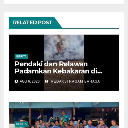
RELATED POST
BERITA
Pendaki dan Relawan
Padamkan Kebakaran di
Alun-alun Suryakencana
AGU 6, 2026
REDAKSI RAGAM BAHASA
Sebelum Meluas
BERITA