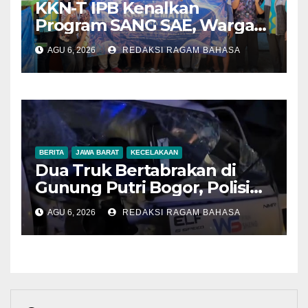
KKN-T IPB Kenalkan
Program SANG SAE, Warga
Desa Sangrawayang Diajak
AGU 6, 2026
REDAKSI RAGAM BAHASA
Ubah Sampah Jadi Bernilai
Ekonomi
BERITA
JAWA BARAT
KECELAKAAN
Dua Truk Bertabrakan di
Gunung Putri Bogor, Polisi
Imbau Pengemudi
AGU 6, 2026
REDAKSI RAGAM BAHASA
Tingkatkan Kewaspadaan