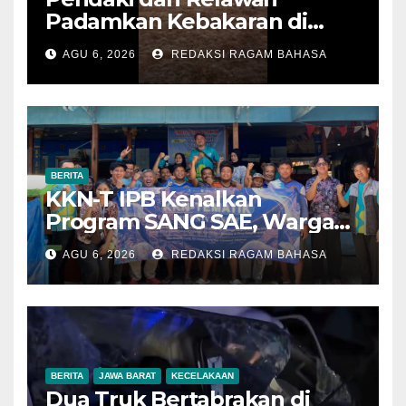
Padamkan Kebakaran di
Alun-alun Suryakencana
AGU 6, 2026
REDAKSI RAGAM BAHASA
Sebelum Meluas
BERITA
KKN-T IPB Kenalkan
Program SANG SAE, Warga
Desa Sangrawayang Diajak
AGU 6, 2026
REDAKSI RAGAM BAHASA
Ubah Sampah Jadi Bernilai
Ekonomi
BERITA
JAWA BARAT
KECELAKAAN
Dua Truk Bertabrakan di