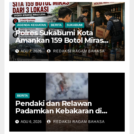
AGENDA KEGIATAN
BERITA
SUKABUMI
Polres Sukabumi Kota
Amankan 159 Botol Miras
Ilegal dari Tiga Lokasi dalam
AGU 7, 2026
REDAKSI RAGAM BAHASA
Operasi Penyakit Masyarakat
BERITA
Pendaki dan Relawan
Padamkan Kebakaran di
Alun-alun Suryakencana
AGU 6, 2026
REDAKSI RAGAM BAHASA
Sebelum Meluas