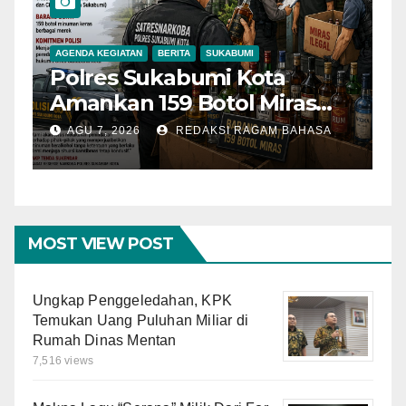
AGENDA KEGIATAN
BERITA
SUKABUMI
BER
Polres Sukabumi Kota
Pe
Amankan 159 Botol Miras
Te
Ilegal dari Tiga Lokasi dalam
So
AGU 7, 2026
REDAKSI RAGAM BAHASA
A
Operasi Penyakit
Ke
Masyarakat
MOST VIEW POST
Ungkap Penggeledahan, KPK
Temukan Uang Puluhan Miliar di
Rumah Dinas Mentan
7,516 views