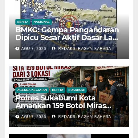
BERITA
NASIONAL
BMKG: Gempa Pangandaran
Dipicu Sesar Aktif Dasar Laut,
Getarannya Terasa hingga
AGU 7, 2026
REDAKSI RAGAM BAHASA
Sukabumi
AGENDA KEGIATAN
BERITA
SUKABUMI
Polres Sukabumi Kota
Amankan 159 Botol Miras
Ilegal dari Tiga Lokasi dalam
AGU 7, 2026
REDAKSI RAGAM BAHASA
Operasi Penyakit Masyarakat