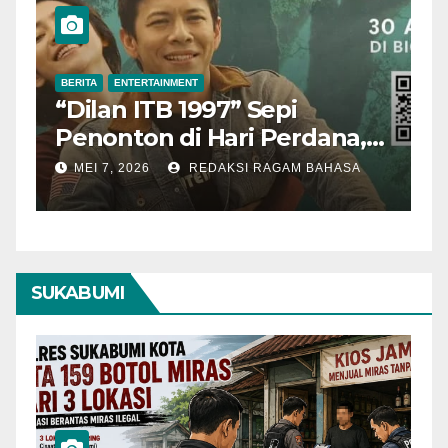
BERITA
ENTERTAINMENT
BERITA
“Dilan ITB 1997” Sepi
Akt
Penonton di Hari Perdana,
Men
Pengamat Nilai Cerita
Ta
MEI 7, 2026
REDAKSI RAGAM BAHASA
MEI
Kurang Kuat
SUKABUMI