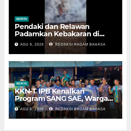
BERITA
Pendaki dan Relawan
Padamkan Kebakaran di
Alun-alun Suryakencana
AGU 6, 2026
REDAKSI RAGAM BAHASA
Sebelum Meluas
BERITA
KKN-T IPB Kenalkan
Program SANG SAE, Warga
Desa Sangrawayang Diajak
AGU 6, 2026
REDAKSI RAGAM BAHASA
Ubah Sampah Jadi Bernilai
Ekonomi