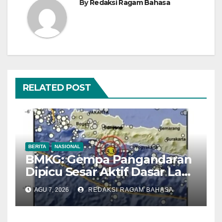
By
Redaksi Ragam Bahasa
RELATED POST
BERITA
NASIONAL
BMKG: Gempa Pangandaran
Dipicu Sesar Aktif Dasar Laut,
Getarannya Terasa hingga
AGU 7, 2026
REDAKSI RAGAM BAHASA
Sukabumi