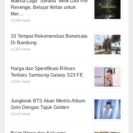
Makna Lagu “Serana” Milik Dari For
Revenge, Belajar Ikhlas untuk
Mer…
4,548 views
10 Tempat Rekomendasi Berwisata
Di Bandung
4,166 views
Harga dan Spesifikasi Rilisan
Terbaru Samsung Galaxy S23 FE
3,835 views
Jungkook BTS Akan Merilis Album
Solo Dengan Tajuk Golden
3,643 views