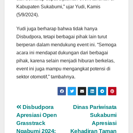
Kabupaten Sukabumi,” ujar Yudi, Kamis
(5/9/2024).
Yudi juga berharap bahwa tidak hanya
Disbudpora, tetapi berbagai pihak lain turut
berperan dalam mendukung event ini. “Semoga
acara ini mendapat dukungan dari berbagai
pihak, karena selain menjadi hiburan berkelas,
event ini juga mampu mengangkat potensi di
sektor otomotif,” tambahnya.
Navigasi
Disbudpora
Dinas Pariwisata
Apresiasi Open
Sukabumi
pos
Grasstrack
Apresiasi
Ngabumi 2024:
Kehadiran Taman