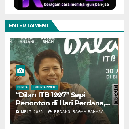
ENTERTAIMENT
BERITA
ENTERTAINMENT
B
“Dilan ITB 1997” Sepi
A
Penonton di Hari Perdana,
M
Pengamat Nilai Cerita
T
MEI 7, 2026
REDAKSI RAGAM BAHASA
Kurang Kuat