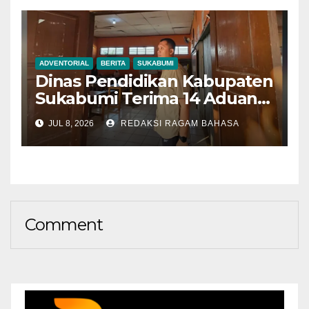
ADVENTORIAL
BERITA
SUKABUMI
Dinas Pendidikan Kabupaten
Sukabumi Terima 14 Aduan
Selama SPMB 2026,
JUL 8, 2026
REDAKSI RAGAM BAHASA
Mayoritas Terkait
Mekanisme Pendaftaran
Comment