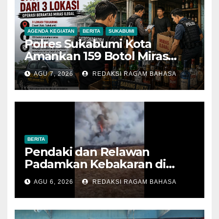
AGENDA KEGIATAN
BERITA
SUKABUMI
Polres Sukabumi Kota
Amankan 159 Botol Miras
Ilegal dari Tiga Lokasi dalam
AGU 7, 2026
REDAKSI RAGAM BAHASA
Operasi Penyakit Masyarakat
BERITA
Pendaki dan Relawan
Padamkan Kebakaran di
Alun-alun Suryakencana
AGU 6, 2026
REDAKSI RAGAM BAHASA
Sebelum Meluas