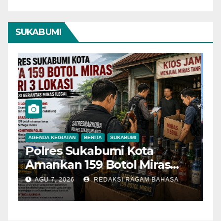
SUKABUMI
AGENDA KEGIATAN
BERITA
SUKABUMI
B
Polres Sukabumi Kota
P
Amankan 159 Botol Miras
T
Ilegal dari Tiga Lokasi dalam
S
AGU 7, 2026
REDAKSI RAGAM BAHASA
Operasi Penyakit
K
Masyarakat