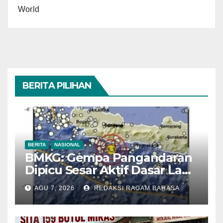
World
BERITA PILIHAN
BERITA
NASIONAL
BMKG: Gempa Pangandaran
Dipicu Sesar Aktif Dasar Laut,
Getarannya Terasa hingga
AGU 7, 2026
REDAKSI RAGAM BAHASA
Sukabumi