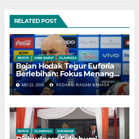
RELATED POST
BERITA
JAWA BARAT
OLAHRAGA
Bojan Hodak Tegur Euforia
Berlebihan: Fokus Menang
Dulu, Bukan Konvoi
MEI 22, 2026
REDAKSI RAGAM BAHASA
BERITA
OLAHRAGA
SUKABUMI