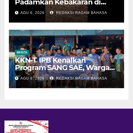
Padamkan Kebakaran di
Alun-alun Suryakencana
AGU 6, 2026
REDAKSI RAGAM BAHASA
Sebelum Meluas
BERITA
KKN-T IPB Kenalkan
Program SANG SAE, Warga
Desa Sangrawayang Diajak
AGU 6, 2026
REDAKSI RAGAM BAHASA
Ubah Sampah Jadi Bernilai
Ekonomi