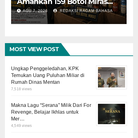
Amankan 159 Botol Miras
T
Ilegal dari Tiga Lokasi dalam
S
AGU 7, 2026
REDAKSI RAGAM BAHASA
Operasi Penyakit
K
Masyarakat
MOST VIEW POST
Ungkap Penggeledahan, KPK
Temukan Uang Puluhan Miliar di
Rumah Dinas Mentan
7,518 views
Makna Lagu “Serana” Milik Dari For
Revenge, Belajar Ikhlas untuk
Mer…
4,549 views