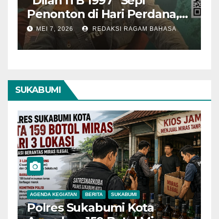
“Dilan ITB 1997” Sepi
A
Penonton di Hari Perdana,
M
Pengamat Nilai Cerita
T
MEI 7, 2026
REDAKSI RAGAM BAHASA
Kurang Kuat
SUKABUMI
AGENDA KEGIATAN
BERITA
SUKABUMI
B
Polres Sukabumi Kota
P