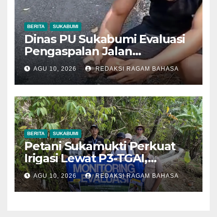
BERITA
SUKABUMI
Dinas PU Sukabumi Evaluasi
Pengaspalan Jalan
Leuwiliang–Bojongtipar yang
AGU 10, 2026
REDAKSI RAGAM BAHASA
Dikeluhkan Mudah
Mengelupas
BERITA
SUKABUMI
Petani Sukamukti Perkuat
Irigasi Lewat P3-TGAI,
Jaringan Air Kini Menjangkau
AGU 10, 2026
REDAKSI RAGAM BAHASA
30 Hektare Sawah