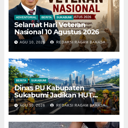
ADVENTORIAL
BERITA
SUKABUMI
Selamat Hari Veteran
Nasional 10 Agustus 2026
AGU 10, 2026
REDAKSI RAGAM BAHASA
BERITA
SUKABUMI
Dinas PU Kabupaten
Sukabumi Jadikan HUT
ASEAN ke-59 sebagai
AGU 10, 2026
REDAKSI RAGAM BAHASA
Momentum Perkuat
Kolaborasi Pembangunan