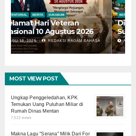
ADVENTORIAL
BERITA
SUKABUMI
B
Selamat Hari Veteran
D
Nasional 10 Agustus 2026
S
A
AGU 10, 2026
REDAKSI RAGAM BAHASA
M
K
MOST VIEW POST
Ungkap Penggeledahan, KPK
Temukan Uang Puluhan Miliar di
Rumah Dinas Mentan
7,522 views
Makna Lagu “Serana” Milik Dari For