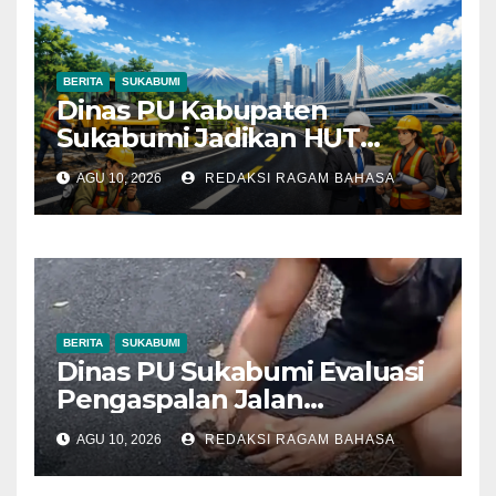
BERITA
SUKABUMI
Dinas PU Kabupaten
Sukabumi Jadikan HUT
ASEAN ke-59 sebagai
AGU 10, 2026
REDAKSI RAGAM BAHASA
Momentum Perkuat
Kolaborasi Pembangunan
BERITA
SUKABUMI
Dinas PU Sukabumi Evaluasi
Pengaspalan Jalan
Leuwiliang–Bojongtipar yang
AGU 10, 2026
REDAKSI RAGAM BAHASA
Dikeluhkan Mudah
Mengelupas