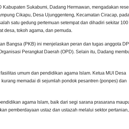
PRD Kabupaten Sukabumi, Dadang Hermawan, mengadakan rese
ampung Cikapu, Desa Ujunggenteng, Kecamatan Ciracap, pad
salah satu gedung pertemuan setempat dan dihadiri sekitar 100
kat desa, tokoh agama, dan pemuda.
gkitan Bangsa (PKB) ini menjelaskan peran dan tugas anggota 
 Organisasi Perangkat Daerah (OPD). Selain itu, Dadang memb
fasilitas umum dan pendidikan agama Islam. Ketua MUI Desa
 kurang memadai di sejumlah pondok pesantren (ponpes) dan
endidikan agama Islam, baik dari segi sarana prasarana maup
kan pemberdayaan ustaz dan ustazah melalui sektor pertanian,