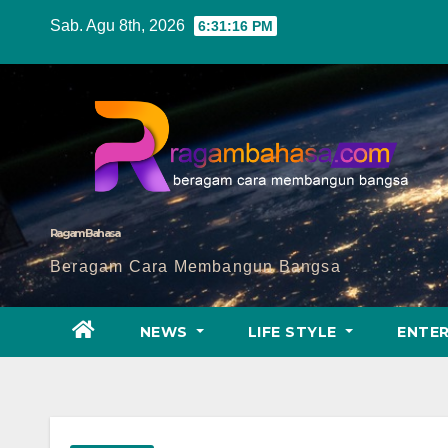
Skip
Sab. Agu 8th, 2026
6:31:18 PM
to
content
Ragam Bahasa
Beragam Cara Membangun Bangsa
NEWS
LIFE STYLE
ENTE