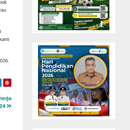
upuk
rau
i
 kami
2026.
nerja
024