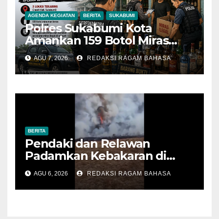
AGENDA KEGIATAN
BERITA
SUKABUMI
Polres Sukabumi Kota
Amankan 159 Botol Miras
Ilegal dari Tiga Lokasi dalam
AGU 7, 2026
REDAKSI RAGAM BAHASA
Operasi Penyakit Masyarakat
BERITA
Pendaki dan Relawan
Padamkan Kebakaran di
Alun-alun Suryakencana
AGU 6, 2026
REDAKSI RAGAM BAHASA
Sebelum Meluas