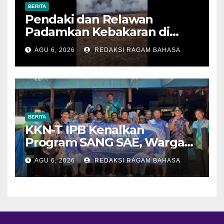
BERITA
Pendaki dan Relawan
Padamkan Kebakaran di
Alun-alun Suryakencana
AGU 6, 2026
REDAKSI RAGAM BAHASA
Sebelum Meluas
BERITA
KKN-T IPB Kenalkan
Program SANG SAE, Warga
Desa Sangrawayang Diajak
AGU 6, 2026
REDAKSI RAGAM BAHASA
Ubah Sampah Jadi Bernilai
Ekonomi