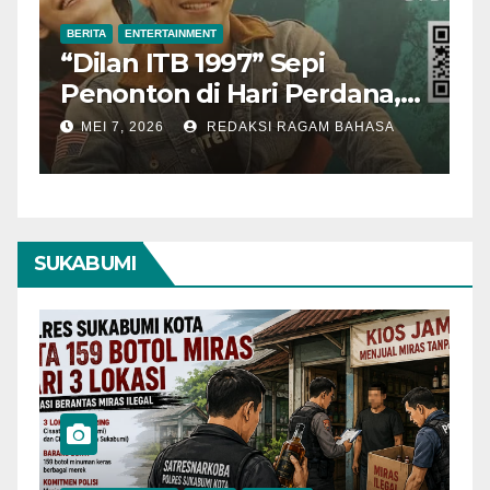
BERITA
ENTERTAINMENT
B
“Dilan ITB 1997” Sepi
A
Penonton di Hari Perdana,
M
Pengamat Nilai Cerita
T
MEI 7, 2026
REDAKSI RAGAM BAHASA
Kurang Kuat
SUKABUMI