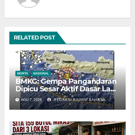
RELATED POST
BERITA
NASIONAL
BMKG: Gempa Pangandaran
Dipicu Sesar Aktif Dasar Laut,
Getarannya Terasa hingga
AGU 7, 2026
REDAKSI RAGAM BAHASA
Sukabumi