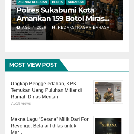
AGENDA KEGIATAN
BERITA
SUKABUMI
B
Polres Sukabumi Kota
P
Amankan 159 Botol Miras
T
Ilegal dari Tiga Lokasi dalam
S
AGU 7, 2026
REDAKSI RAGAM BAHASA
Operasi Penyakit
K
Masyarakat
MOST VIEW POST
Ungkap Penggeledahan, KPK
Temukan Uang Puluhan Miliar di
Rumah Dinas Mentan
7,519 views
Makna Lagu “Serana” Milik Dari For
Revenge, Belajar Ikhlas untuk
Mer…