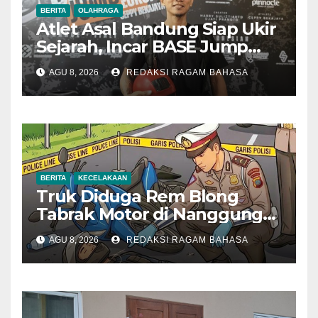
BERITA
OLAHRAGA
Atlet Asal Bandung Siap Ukir
Sejarah, Incar BASE Jump
dari Eiger Mushroom Swiss
AGU 8, 2026
REDAKSI RAGAM BAHASA
BERITA
KECELAKAAN
Truk Diduga Rem Blong
Tabrak Motor di Nanggung
Bogor, Dua Orang Tewas
AGU 8, 2026
REDAKSI RAGAM BAHASA