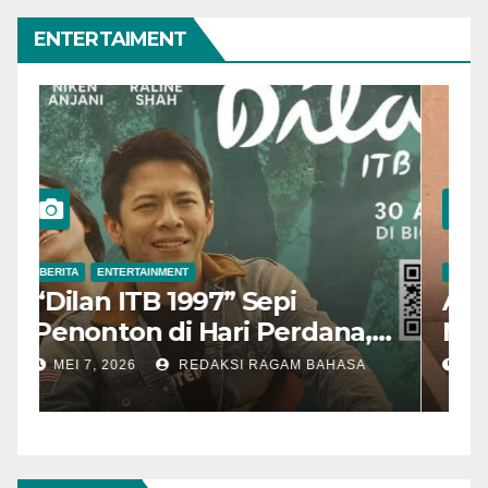
ENTERTAIMENT
BERITA
ENTERTAINMENT
B
“Dilan ITB 1997” Sepi
A
Penonton di Hari Perdana,
M
Pengamat Nilai Cerita
T
MEI 7, 2026
REDAKSI RAGAM BAHASA
Kurang Kuat