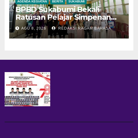
AGENDA KEGIATAN
BERITA
SUKABUMI
BPBD Sukabumi Bekali
Ratusan Pelajar Simpenan
dengan Mitigasi Bencana
AGU 8, 2026
REDAKSI RAGAM BAHASA
dan PFA