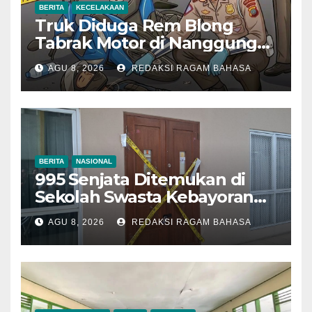
BERITA
KECELAKAAN
Truk Diduga Rem Blong
Tabrak Motor di Nanggung
Bogor, Dua Orang Tewas
AGU 8, 2026
REDAKSI RAGAM BAHASA
BERITA
NASIONAL
995 Senjata Ditemukan di
Sekolah Swasta Kebayoran
Lama, Ada Bunker hingga
AGU 8, 2026
REDAKSI RAGAM BAHASA
Barang Terlarang