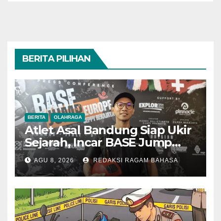
BERITA PILIHAN
BERITA
OLAHRAGA
Atlet Asal Bandung Siap Ukir
Sejarah, Incar BASE Jump
dari Eiger Mushroom Swiss
AGU 8, 2026
REDAKSI RAGAM BAHASA