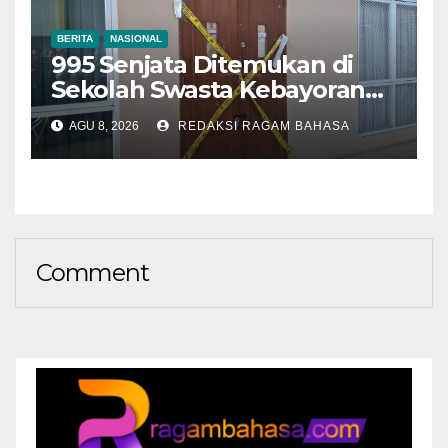
BERITA
NASIONAL
995 Senjata Ditemukan di
Sekolah Swasta Kebayoran
Lama, Ada Bunker hingga
AGU 8, 2026
REDAKSI RAGAM BAHASA
Barang Terlarang
Comment