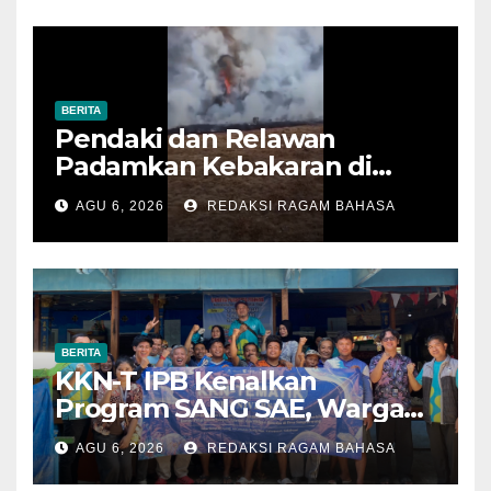
BERITA
Pendaki dan Relawan
Padamkan Kebakaran di
Alun-alun Suryakencana
AGU 6, 2026
REDAKSI RAGAM BAHASA
Sebelum Meluas
BERITA
KKN-T IPB Kenalkan
Program SANG SAE, Warga
Desa Sangrawayang Diajak
AGU 6, 2026
REDAKSI RAGAM BAHASA
Ubah Sampah Jadi Bernilai
Ekonomi