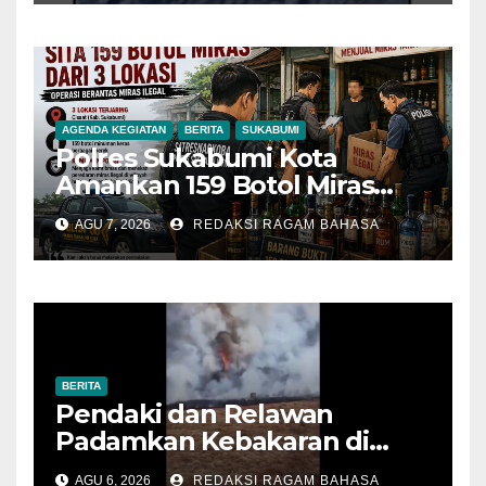
AGENDA KEGIATAN
BERITA
SUKABUMI
Polres Sukabumi Kota
Amankan 159 Botol Miras
Ilegal dari Tiga Lokasi dalam
AGU 7, 2026
REDAKSI RAGAM BAHASA
Operasi Penyakit Masyarakat
BERITA
Pendaki dan Relawan
Padamkan Kebakaran di
Alun-alun Suryakencana
AGU 6, 2026
REDAKSI RAGAM BAHASA