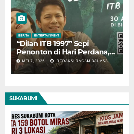
BERITA
ENTERTAINMENT
B
“Dilan ITB 1997” Sepi
A
Penonton di Hari Perdana,
M
Pengamat Nilai Cerita
T
MEI 7, 2026
REDAKSI RAGAM BAHASA
Kurang Kuat
SUKABUMI