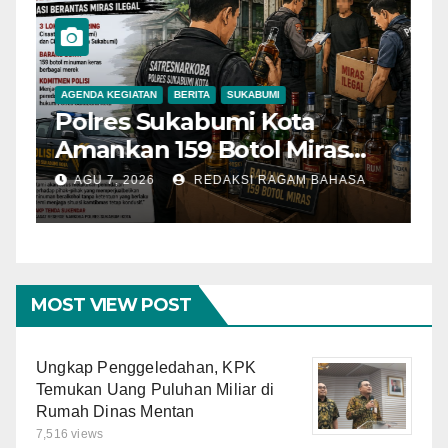
AGENDA KEGIATAN
BERITA
SUKABUMI
B
Polres Sukabumi Kota
P
Amankan 159 Botol Miras
T
Ilegal dari Tiga Lokasi dalam
S
AGU 7, 2026
REDAKSI RAGAM BAHASA
Operasi Penyakit
K
Masyarakat
MOST VIEW POST
Ungkap Penggeledahan, KPK
Temukan Uang Puluhan Miliar di
Rumah Dinas Mentan
7,516 views