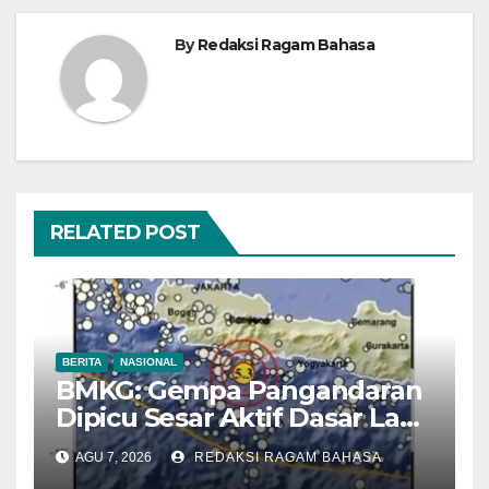
By
Redaksi Ragam Bahasa
RELATED POST
BERITA
NASIONAL
BMKG: Gempa Pangandaran
Dipicu Sesar Aktif Dasar Laut,
Getarannya Terasa hingga
AGU 7, 2026
REDAKSI RAGAM BAHASA
Sukabumi