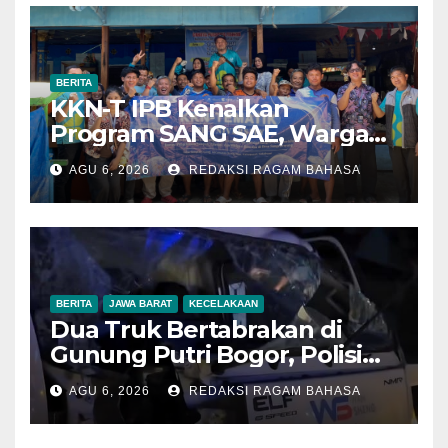
BERITA
KKN-T IPB Kenalkan
Program SANG SAE, Warga
Desa Sangrawayang Diajak
AGU 6, 2026
REDAKSI RAGAM BAHASA
Ubah Sampah Jadi Bernilai
Ekonomi
BERITA
JAWA BARAT
KECELAKAAN
Dua Truk Bertabrakan di
Gunung Putri Bogor, Polisi
Imbau Pengemudi
AGU 6, 2026
REDAKSI RAGAM BAHASA
Tingkatkan Kewaspadaan