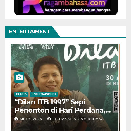
ENTERTAIMENT
BERITA
ENTERTAINMENT
B
“Dilan ITB 1997” Sepi
A
Penonton di Hari Perdana,
M
Pengamat Nilai Cerita
T
MEI 7, 2026
REDAKSI RAGAM BAHASA
Kurang Kuat