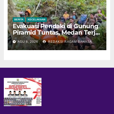
BERITA
KECELAKAAN
Evakuasi Pendaki di Gunung
Piramid Tuntas, Medan Terjal
Jadi Tantangan Utama
AGU 6, 2026
REDAKSI RAGAM BAHASA