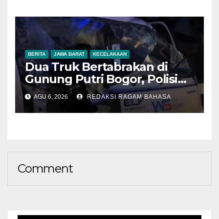
Ekonomi
BERITA
JAWA BARAT
KECELAKAAN
Dua Truk Bertabrakan di
Gunung Putri Bogor, Polisi
Imbau Pengemudi
AGU 6, 2026
REDAKSI RAGAM BAHASA
Tingkatkan Kewaspadaan
Comment