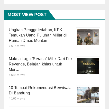
MOST VIEW POST
Ungkap Penggeledahan, KPK
Temukan Uang Puluhan Miliar di
Rumah Dinas Mentan
7,515 views
Makna Lagu “Serana” Milik Dari For
Revenge, Belajar Ikhlas untuk
Mer…
4,548 views
10 Tempat Rekomendasi Berwisata
Di Bandung
4,166 views