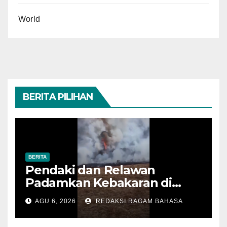
World
BERITA PILIHAN
BERITA
Pendaki dan Relawan
Padamkan Kebakaran di
Alun-alun Suryakencana
AGU 6, 2026
REDAKSI RAGAM BAHASA
Sebelum Meluas