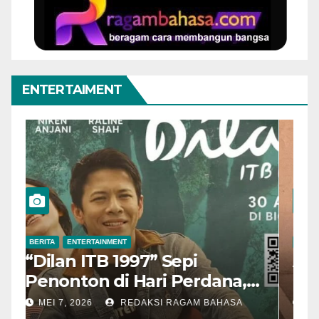
ENTERTAIMENT
BERITA
ENTERTAINMENT
B
“Dilan ITB 1997” Sepi
A
Penonton di Hari Perdana,
M
Pengamat Nilai Cerita
T
MEI 7, 2026
REDAKSI RAGAM BAHASA