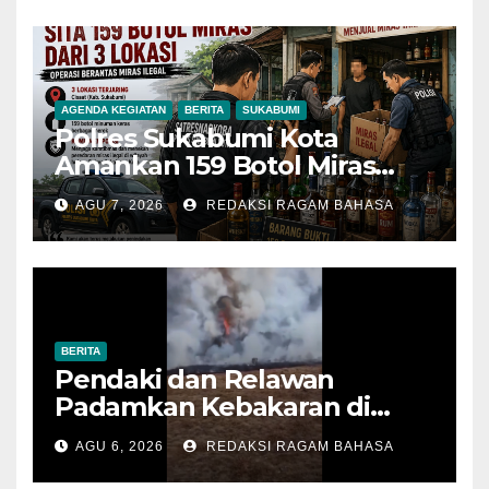
AGENDA KEGIATAN
BERITA
SUKABUMI
Polres Sukabumi Kota
Amankan 159 Botol Miras
Ilegal dari Tiga Lokasi dalam
AGU 7, 2026
REDAKSI RAGAM BAHASA
Operasi Penyakit Masyarakat
BERITA
Pendaki dan Relawan
Padamkan Kebakaran di
Alun-alun Suryakencana
AGU 6, 2026
REDAKSI RAGAM BAHASA
Sebelum Meluas