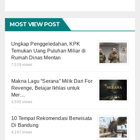
Masyarakat
MOST VIEW POST
Ungkap Penggeledahan, KPK
Temukan Uang Puluhan Miliar di
Rumah Dinas Mentan
7,519 views
Makna Lagu “Serana” Milik Dari For
Revenge, Belajar Ikhlas untuk
Mer…
4,550 views
10 Tempat Rekomendasi Berwisata
Di Bandung
4,167 views