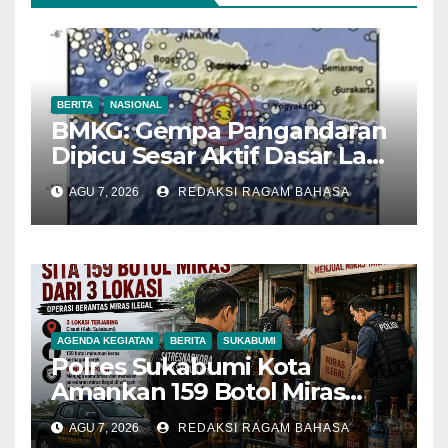
BERITA
NASIONAL
BMKG: Gempa Pangandaran
Dipicu Sesar Aktif Dasar Laut,
Getarannya Terasa hingga
AGU 7, 2026
REDAKSI RAGAM BAHASA
Sukabumi
AGENDA KEGIATAN
BERITA
SUKABUMI
Polres Sukabumi Kota
Amankan 159 Botol Miras
Ilegal dari Tiga Lokasi dalam
AGU 7, 2026
REDAKSI RAGAM BAHASA
Operasi Penyakit Masyarakat