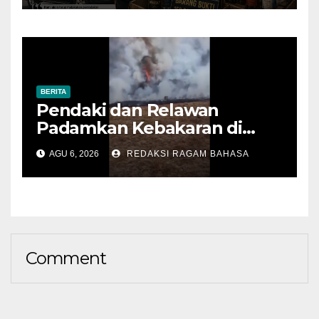
BERITA
Pendaki dan Relawan
Padamkan Kebakaran di
Alun-alun Suryakencana
AGU 6, 2026
REDAKSI RAGAM BAHASA
Sebelum Meluas
Comment