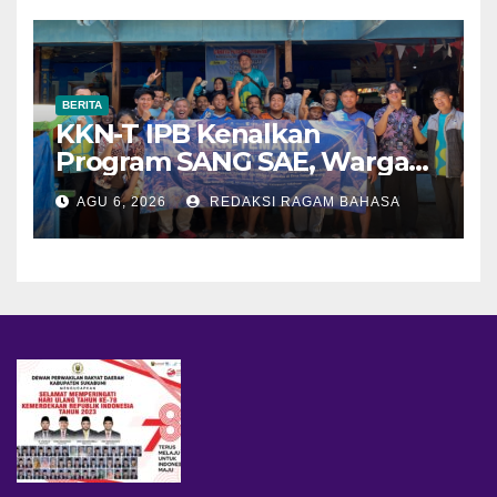
BERITA
KKN-T IPB Kenalkan
Program SANG SAE, Warga
Desa Sangrawayang Diajak
AGU 6, 2026
REDAKSI RAGAM BAHASA
Ubah Sampah Jadi Bernilai
Ekonomi