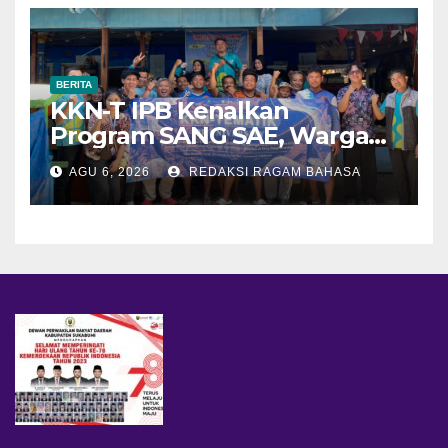
BERITA
KKN-T IPB Kenalkan
Program SANG SAE, Warga
Desa Sangrawayang Diajak
AGU 6, 2026
REDAKSI RAGAM BAHASA
Ubah Sampah Jadi Bernilai
Ekonomi