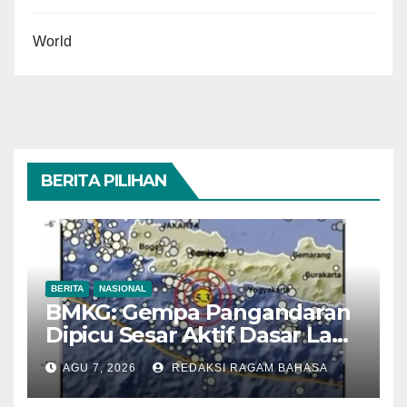
World
BERITA PILIHAN
BERITA
NASIONAL
BMKG: Gempa Pangandaran
Dipicu Sesar Aktif Dasar Laut,
Getarannya Terasa hingga
AGU 7, 2026
REDAKSI RAGAM BAHASA
Sukabumi