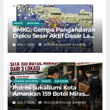
BERITA
NASIONAL
BMKG: Gempa Pangandaran
Dipicu Sesar Aktif Dasar Laut,
Getarannya Terasa hingga
AGU 7, 2026
REDAKSI RAGAM BAHASA
Sukabumi
AGENDA KEGIATAN
BERITA
SUKABUMI
Polres Sukabumi Kota
Amankan 159 Botol Miras
Ilegal dari Tiga Lokasi dalam
AGU 7, 2026
REDAKSI RAGAM BAHASA
Operasi Penyakit Masyarakat