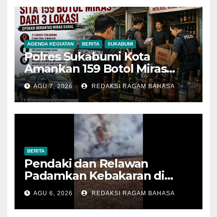
AGENDA KEGIATAN
BERITA
SUKABUMI
Polres Sukabumi Kota
Amankan 159 Botol Miras
Ilegal dari Tiga Lokasi dalam
AGU 7, 2026
REDAKSI RAGAM BAHASA
Operasi Penyakit Masyarakat
BERITA
Pendaki dan Relawan
Padamkan Kebakaran di
Alun-alun Suryakencana
AGU 6, 2026
REDAKSI RAGAM BAHASA
Sebelum Meluas