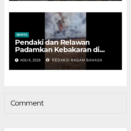
BERITA
Pendaki dan Relawan
Padamkan Kebakaran di
Alun-alun Suryakencana
AGU 6, 2026
REDAKSI RAGAM BAHASA
Sebelum Meluas
Comment