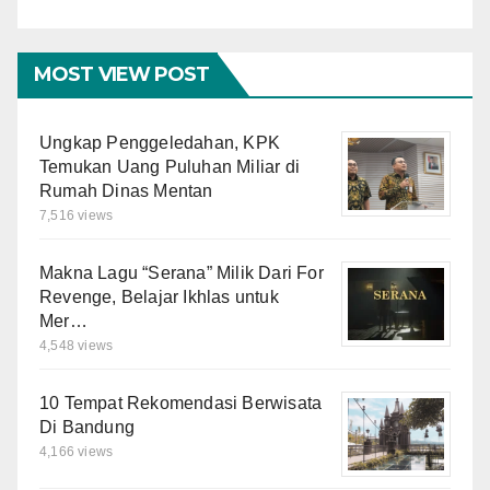
MOST VIEW POST
Ungkap Penggeledahan, KPK
Temukan Uang Puluhan Miliar di
Rumah Dinas Mentan
7,516 views
Makna Lagu “Serana” Milik Dari For
Revenge, Belajar Ikhlas untuk
Mer…
4,548 views
10 Tempat Rekomendasi Berwisata
Di Bandung
4,166 views