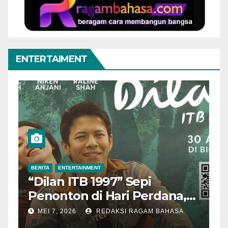
ENTERTAIMENT
BERITA
ENTERTAINMENT
B
“Dilan ITB 1997” Sepi
A
Penonton di Hari Perdana,
M
Pengamat Nilai Cerita
T
MEI 7, 2026
REDAKSI RAGAM BAHASA
Kurang Kuat