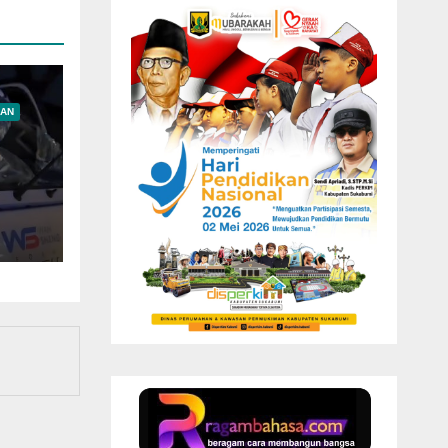
AN
bau