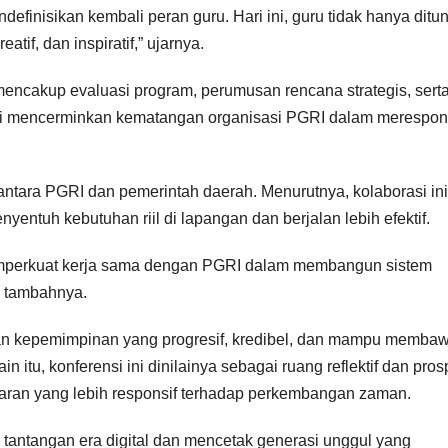
efinisikan kembali peran guru. Hari ini, guru tidak hanya ditun
atif, dan inspiratif,” ujarnya.
mencakup evaluasi program, perumusan rencana strategis, sert
ini mencerminkan kematangan organisasi PGRI dalam merespo
antara PGRI dan pemerintah daerah. Menurutnya, kolaborasi ini
yentuh kebutuhan riil di lapangan dan berjalan lebih efektif.
mperkuat kerja sama dengan PGRI dalam membangun sistem
” tambahnya.
kan kepemimpinan yang progresif, kredibel, dan mampu memba
 itu, konferensi ini dinilainya sebagai ruang reflektif dan prosp
jaran yang lebih responsif terhadap perkembangan zaman.
 tantangan era digital dan mencetak generasi unggul yang