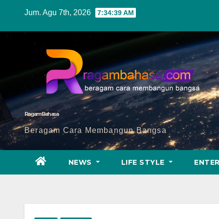
Skip
Jum. Agu 7th, 2026
7:34:41 AM
to
content
Ragam Bahasa
Beragam Cara Membangun Bangsa
NEWS
LIFE STYLE
ENTE