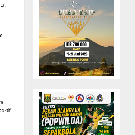
tut
a
ns
wa
ektif