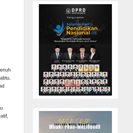
penuh
abtu,
bad
ru
tif,