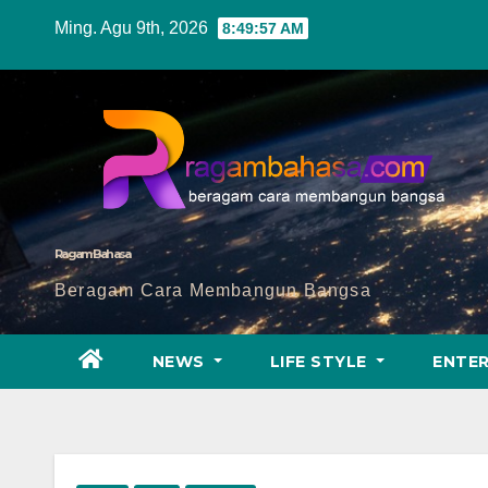
Skip
Ming. Agu 9th, 2026
8:49:59 AM
to
content
Ragam Bahasa
Beragam Cara Membangun Bangsa
NEWS
LIFE STYLE
ENTE