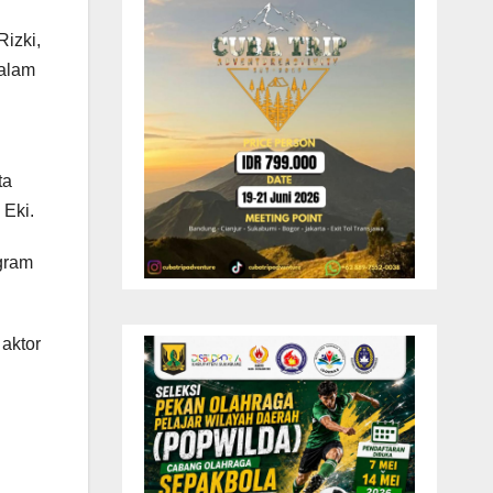
izki,
dalam
ta
 Eki.
gram
aktor