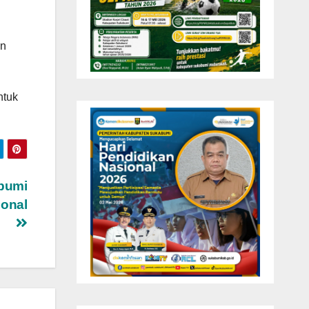
en
ntuk
bumi
onal