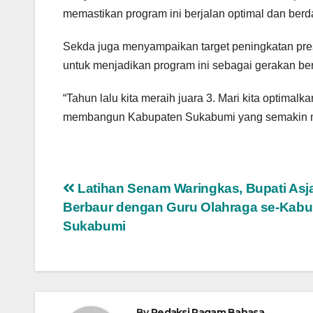
memastikan program ini berjalan optimal dan ber
Sekda juga menyampaikan target peningkatan pr
untuk menjadikan program ini sebagai gerakan ber
“Tahun lalu kita meraih juara 3. Mari kita optimal
membangun Kabupaten Sukabumi yang semakin m
Navigasi
Latihan Senam Waringkas, Bupati Asj
Berbaur dengan Guru Olahraga se-Kabu
pos
Sukabumi
By
Redaksi Ragam Bahasa