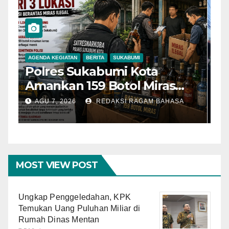
AGENDA KEGIATAN
BERITA
SUKABUMI
B
Polres Sukabumi Kota
P
Amankan 159 Botol Miras
T
Ilegal dari Tiga Lokasi dalam
S
AGU 7, 2026
REDAKSI RAGAM BAHASA
Operasi Penyakit
K
Masyarakat
MOST VIEW POST
Ungkap Penggeledahan, KPK
Temukan Uang Puluhan Miliar di
Rumah Dinas Mentan