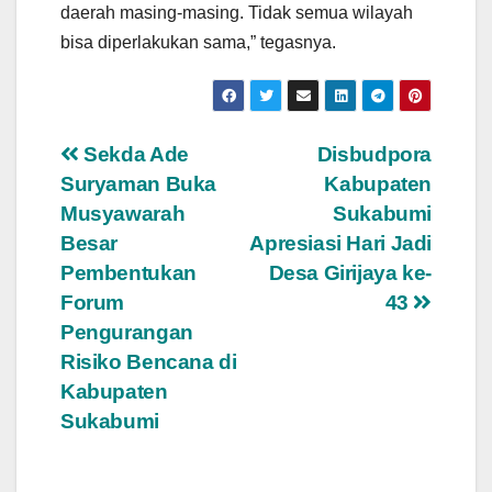
daerah masing-masing. Tidak semua wilayah
bisa diperlakukan sama,” tegasnya.
Navigasi
Sekda Ade
Disbudpora
Suryaman Buka
Kabupaten
pos
Musyawarah
Sukabumi
Besar
Apresiasi Hari Jadi
Pembentukan
Desa Girijaya ke-
Forum
43
Pengurangan
Risiko Bencana di
Kabupaten
Sukabumi