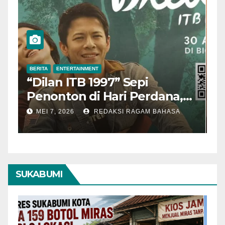
BERITA
ENTERTAINMENT
B
“Dilan ITB 1997” Sepi
A
Penonton di Hari Perdana,
M
Pengamat Nilai Cerita
T
MEI 7, 2026
REDAKSI RAGAM BAHASA
Kurang Kuat
SUKABUMI