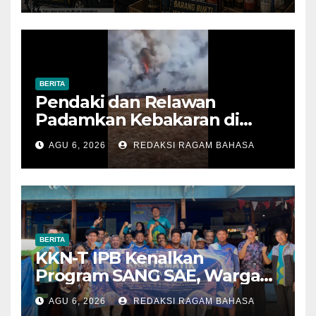
BERITA
Pendaki dan Relawan
Padamkan Kebakaran di
Alun-alun Suryakencana
AGU 6, 2026
REDAKSI RAGAM BAHASA
Sebelum Meluas
BERITA
KKN-T IPB Kenalkan
Program SANG SAE, Warga
Desa Sangrawayang Diajak
AGU 6, 2026
REDAKSI RAGAM BAHASA
Ubah Sampah Jadi Bernilai