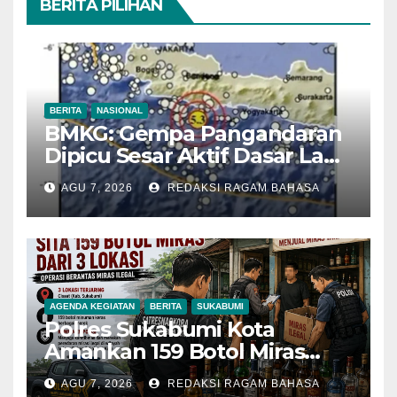
BERITA PILIHAN
BERITA
NASIONAL
BMKG: Gempa Pangandaran
Dipicu Sesar Aktif Dasar Laut,
Getarannya Terasa hingga
AGU 7, 2026
REDAKSI RAGAM BAHASA
Sukabumi
AGENDA KEGIATAN
BERITA
SUKABUMI
Polres Sukabumi Kota
Amankan 159 Botol Miras
Ilegal dari Tiga Lokasi dalam
AGU 7, 2026
REDAKSI RAGAM BAHASA
Operasi Penyakit Masyarakat