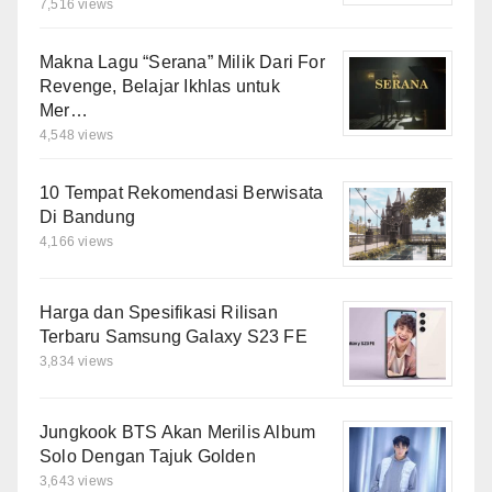
7,516 views
Makna Lagu “Serana” Milik Dari For
Revenge, Belajar Ikhlas untuk
Mer…
4,548 views
10 Tempat Rekomendasi Berwisata
Di Bandung
4,166 views
Harga dan Spesifikasi Rilisan
Terbaru Samsung Galaxy S23 FE
3,834 views
Jungkook BTS Akan Merilis Album
Solo Dengan Tajuk Golden
3,643 views