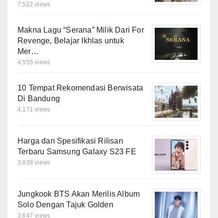
7,522 views
Makna Lagu “Serana” Milik Dari For
Revenge, Belajar Ikhlas untuk
Mer…
4,555 views
10 Tempat Rekomendasi Berwisata
Di Bandung
4,171 views
Harga dan Spesifikasi Rilisan
Terbaru Samsung Galaxy S23 FE
3,838 views
Jungkook BTS Akan Merilis Album
Solo Dengan Tajuk Golden
3,647 views