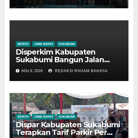
Kekuatan Promosi Wisata
Daerah
BERITA
JAWA BARAT
SUKABUMI
Disperkim Kabupaten
Sukabumi Bangun Jalan
Lingkungan di Desa Cisaat,
AGU 9, 2026
REDAKSI RAGAM BAHASA
Sendi Apriadi: Infrastruktur
Berkualitas untuk
Kenyamanan Warga
BERITA
JAWA BARAT
SUKABUMI
Dispar Kabupaten Sukabumi
Terapkan Tarif Parkir Per