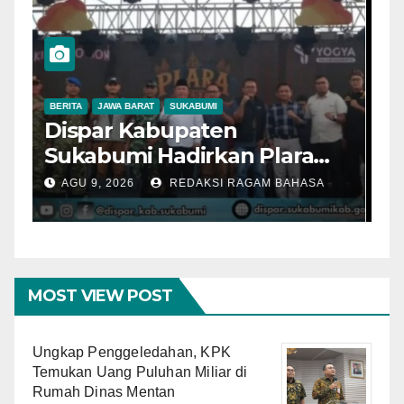
BERITA
JAWA BARAT
SUKABUMI
B
Dispar Kabupaten
D
Sukabumi Hadirkan Plara
S
Fest 2026, Ali Iskandar:
L
AGU 9, 2026
REDAKSI RAGAM BAHASA
Budaya Jadi Kekuatan
S
Promosi Wisata Daerah
B
K
MOST VIEW POST
Ungkap Penggeledahan, KPK
Temukan Uang Puluhan Miliar di
Rumah Dinas Mentan