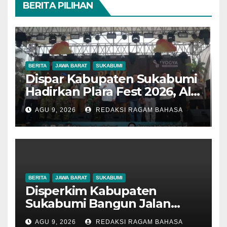
BERITA PILIHAN
BERITA
JAWA BARAT
SUKABUMI
Dispar Kabupaten Sukabumi
Hadirkan Plara Fest 2026, Ali
Iskandar: Budaya Jadi
AGU 9, 2026
REDAKSI RAGAM BAHASA
Kekuatan Promosi Wisata
Daerah
BERITA
JAWA BARAT
SUKABUMI
Disperkim Kabupaten
Sukabumi Bangun Jalan
Lingkungan di Desa Cisaat,
AGU 9, 2026
REDAKSI RAGAM BAHASA