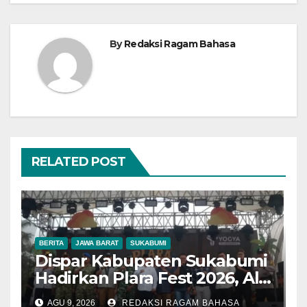
By
Redaksi Ragam Bahasa
RELATED POST
BERITA
JAWA BARAT
SUKABUMI
Dispar Kabupaten Sukabumi
Hadirkan Plara Fest 2026, Ali
Iskandar: Budaya Jadi
AGU 9, 2026
REDAKSI RAGAM BAHASA