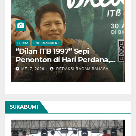
BERITA
ENTERTAINMENT
B
“Dilan ITB 1997” Sepi
A
Penonton di Hari Perdana,
M
Pengamat Nilai Cerita
T
MEI 7, 2026
REDAKSI RAGAM BAHASA
Kurang Kuat
SUKABUMI