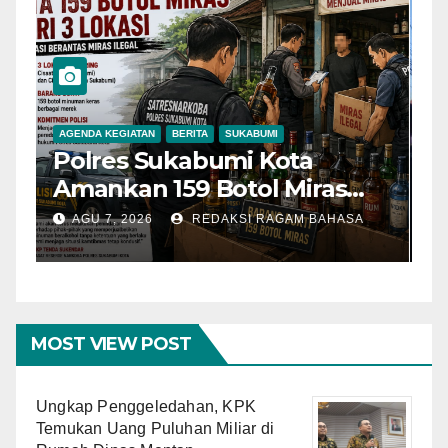
AGENDA KEGIATAN
BERITA
SUKABUMI
B
Polres Sukabumi Kota
P
Amankan 159 Botol Miras
T
Ilegal dari Tiga Lokasi dalam
S
AGU 7, 2026
REDAKSI RAGAM BAHASA
Operasi Penyakit
K
Masyarakat
MOST VIEW POST
Ungkap Penggeledahan, KPK
Temukan Uang Puluhan Miliar di