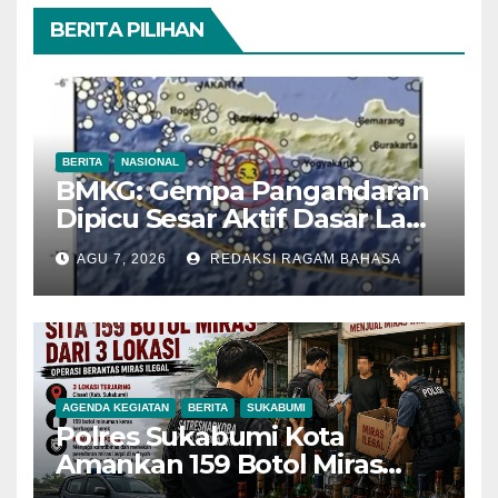
BERITA PILIHAN
BERITA
NASIONAL
BMKG: Gempa Pangandaran
Dipicu Sesar Aktif Dasar Laut,
Getarannya Terasa hingga
AGU 7, 2026
REDAKSI RAGAM BAHASA
Sukabumi
AGENDA KEGIATAN
BERITA
SUKABUMI
Polres Sukabumi Kota
Amankan 159 Botol Miras
Ilegal dari Tiga Lokasi dalam