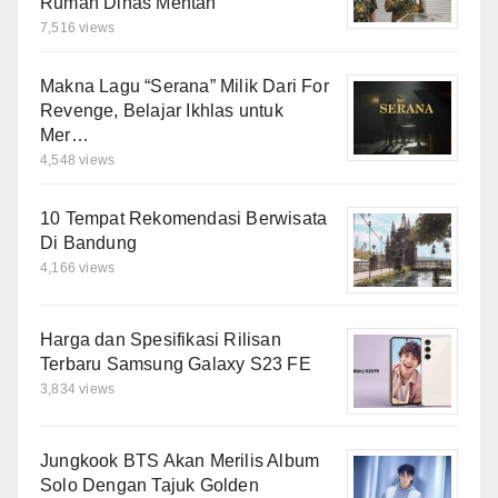
Rumah Dinas Mentan
7,516 views
Makna Lagu “Serana” Milik Dari For
Revenge, Belajar Ikhlas untuk
Mer…
4,548 views
10 Tempat Rekomendasi Berwisata
Di Bandung
4,166 views
Harga dan Spesifikasi Rilisan
Terbaru Samsung Galaxy S23 FE
3,834 views
Jungkook BTS Akan Merilis Album
Solo Dengan Tajuk Golden