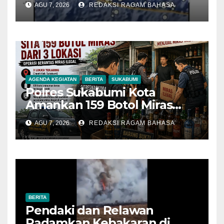
AGU 7, 2026
REDAKSI RAGAM BAHASA
Sukabumi
AGENDA KEGIATAN
BERITA
SUKABUMI
Polres Sukabumi Kota
Amankan 159 Botol Miras
Ilegal dari Tiga Lokasi dalam
AGU 7, 2026
REDAKSI RAGAM BAHASA
Operasi Penyakit Masyarakat
BERITA
Pendaki dan Relawan
Padamkan Kebakaran di