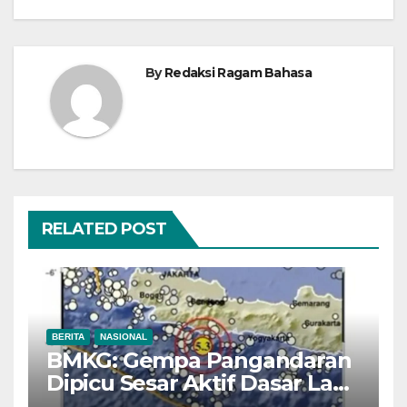
By
Redaksi Ragam Bahasa
RELATED POST
BERITA
NASIONAL
BMKG: Gempa Pangandaran
Dipicu Sesar Aktif Dasar Laut,
Getarannya Terasa hingga