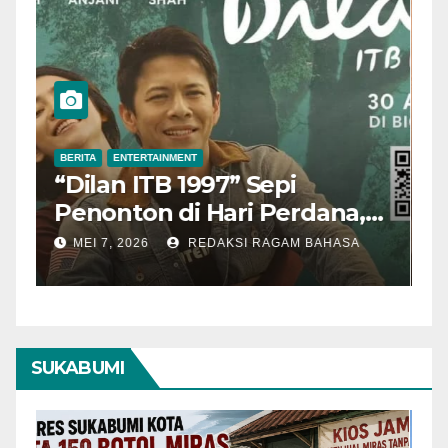
BERITA
ENTERTAINMENT
B
“Dilan ITB 1997” Sepi
A
Penonton di Hari Perdana,
M
Pengamat Nilai Cerita
T
MEI 7, 2026
REDAKSI RAGAM BAHASA
Kurang Kuat
SUKABUMI