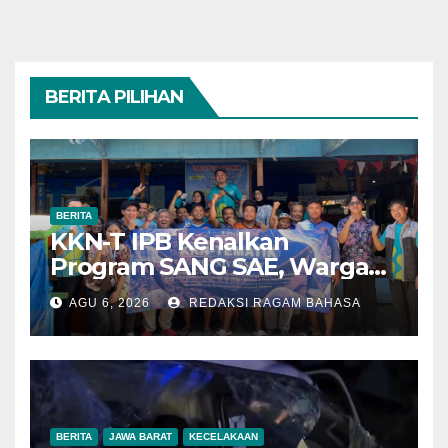
BERITA PILIHAN
BERITA
KKN-T IPB Kenalkan
Program SANG SAE, Warga
Desa Sangrawayang Diajak
AGU 6, 2026
REDAKSI RAGAM BAHASA
Ubah Sampah Jadi Bernilai
Ekonomi
BERITA
JAWA BARAT
KECELAKAAN