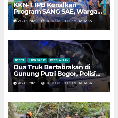
KKN-T IPB Kenalkan
Program SANG SAE, Warga
Desa Sangrawayang Diajak
AGU 6, 2026
REDAKSI RAGAM BAHASA
Ubah Sampah Jadi Bernilai
Ekonomi
BERITA
JAWA BARAT
KECELAKAAN
Dua Truk Bertabrakan di
Gunung Putri Bogor, Polisi
Imbau Pengemudi
AGU 6, 2026
REDAKSI RAGAM BAHASA
Tingkatkan Kewaspadaan