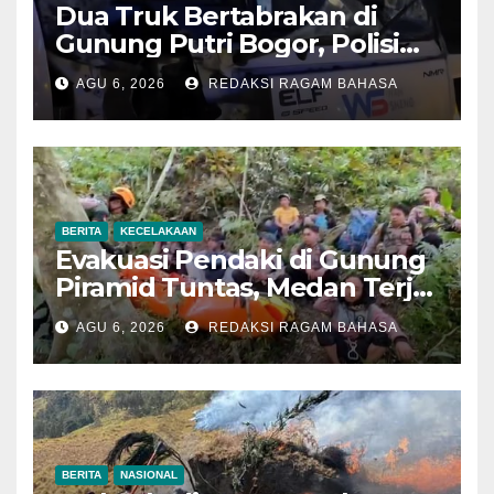
Dua Truk Bertabrakan di
Gunung Putri Bogor, Polisi
Imbau Pengemudi
AGU 6, 2026
REDAKSI RAGAM BAHASA
Tingkatkan Kewaspadaan
BERITA
KECELAKAAN
Evakuasi Pendaki di Gunung
Piramid Tuntas, Medan Terjal
Jadi Tantangan Utama
AGU 6, 2026
REDAKSI RAGAM BAHASA
BERITA
NASIONAL