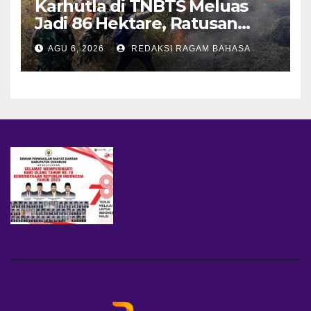
Karhutla di TNBTS Meluas
Jadi 86 Hektare, Ratusan
Personel Berjibaku Cegah
AGU 6, 2026
REDAKSI RAGAM BAHASA
Api Merembet