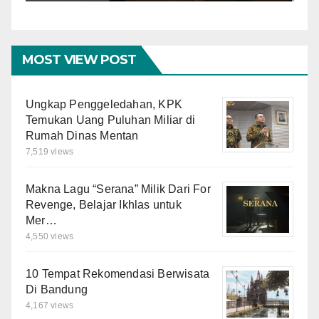
Masyarakat
MOST VIEW POST
Ungkap Penggeledahan, KPK
Temukan Uang Puluhan Miliar di
Rumah Dinas Mentan
7,519 views
Makna Lagu “Serana” Milik Dari For
Revenge, Belajar Ikhlas untuk
Mer…
4,550 views
10 Tempat Rekomendasi Berwisata
Di Bandung
4,167 views