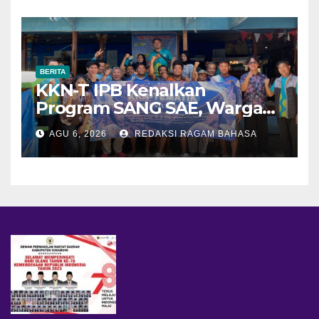
BERITA
KKN-T IPB Kenalkan
Program SANG SAE, Warga
Desa Sangrawayang Diajak
AGU 6, 2026
REDAKSI RAGAM BAHASA
Ubah Sampah Jadi Bernilai
Ekonomi