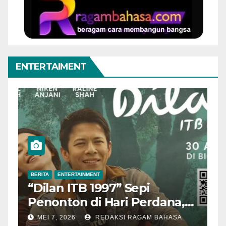
ENTERTAIMENT
BERITA
ENTERTAINMENT
B
“Dilan ITB 1997” Sepi
A
Penonton di Hari Perdana,
M
Pengamat Nilai Cerita
T
MEI 7, 2026
REDAKSI RAGAM BAHASA