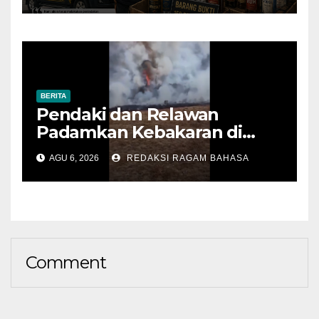
BERITA
Pendaki dan Relawan
Padamkan Kebakaran di
Alun-alun Suryakencana
AGU 6, 2026
REDAKSI RAGAM BAHASA
Sebelum Meluas
Comment