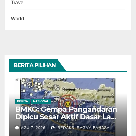
Travel
World
BERITA PILIHAN
BERITA
NASIONAL
BMKG: Gempa Pangandaran
Dipicu Sesar Aktif Dasar Laut,
Getarannya Terasa hingga
AGU 7, 2026
REDAKSI RAGAM BAHASA
Sukabumi