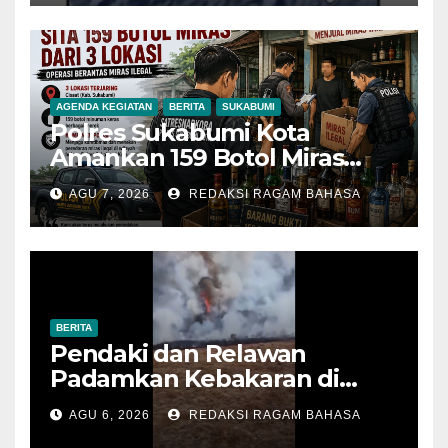
AGENDA KEGIATAN
BERITA
SUKABUMI
Polres Sukabumi Kota
Amankan 159 Botol Miras
Ilegal dari Tiga Lokasi dalam
AGU 7, 2026
REDAKSI RAGAM BAHASA
Operasi Penyakit Masyarakat
BERITA
Pendaki dan Relawan
Padamkan Kebakaran di
Alun-alun Suryakencana
AGU 6, 2026
REDAKSI RAGAM BAHASA
Sebelum Meluas