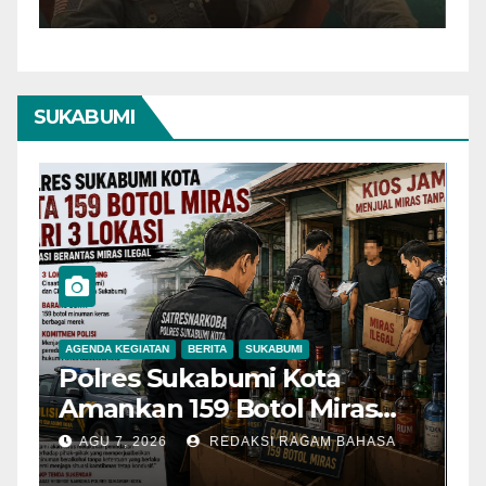
Kurang Kuat
SUKABUMI
AGENDA KEGIATAN
BERITA
SUKABUMI
B
Polres Sukabumi Kota
P
Amankan 159 Botol Miras
T
Ilegal dari Tiga Lokasi dalam
S
AGU 7, 2026
REDAKSI RAGAM BAHASA
Operasi Penyakit
K