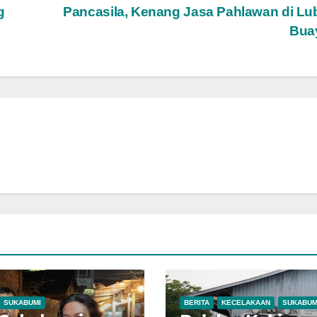
g
Pancasila, Kenang Jasa Pahlawan di L
Bua
SUKABUMI
BERITA
KECELAKAAN
SUKABUM