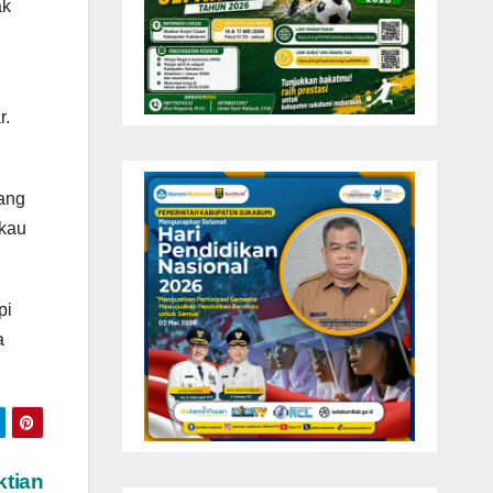
ak
r.
ang
gkau
pi
a
ktian