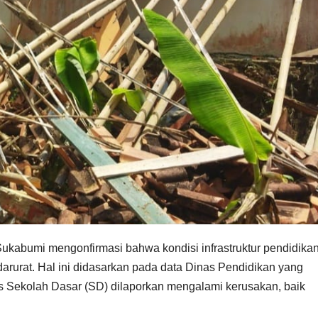
bumi mengonfirmasi bahwa kondisi infrastruktur pendidika
 darurat. Hal ini didasarkan pada data Dinas Pendidikan yang
as Sekolah Dasar (SD) dilaporkan mengalami kerusakan, baik