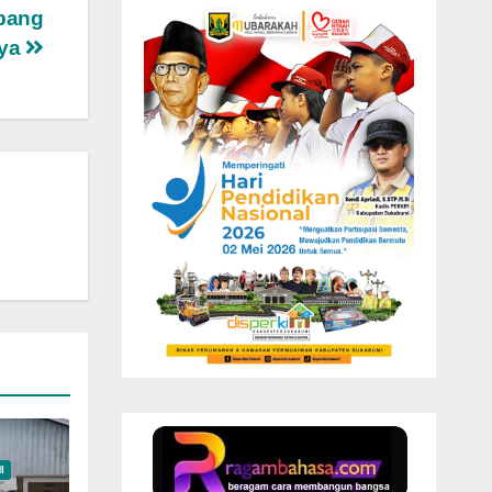
ubang
ya
I