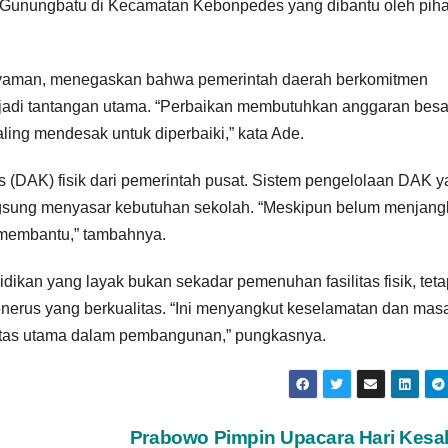
Gunungbatu di Kecamatan Kebonpedes yang dibantu oleh pih
ryaman, menegaskan bahwa pemerintah daerah berkomitmen
jadi tantangan utama. “Perbaikan membutuhkan anggaran besa
aling mendesak untuk diperbaiki,” kata Ade.
(DAK) fisik dari pemerintah pusat. Sistem pengelolaan DAK y
n langsung menyasar kebutuhan sekolah. “Meskipun belum menjan
t membantu,” tambahnya.
an yang layak bukan sekadar pemenuhan fasilitas fisik, teta
nerus yang berkualitas. “Ini menyangkut keselamatan dan mas
oritas utama dalam pembangunan,” pungkasnya.
Prabowo Pimpin Upacara Hari Kesa