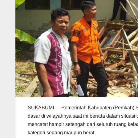
SUKABUMI — Pemerintah Kabupaten (Pemkab) Suka
dasar di wilayahnya saat ini berada dalam situasi
mencatat hampir setengah dari seluruh ruang kel
kategori sedang maupun berat.