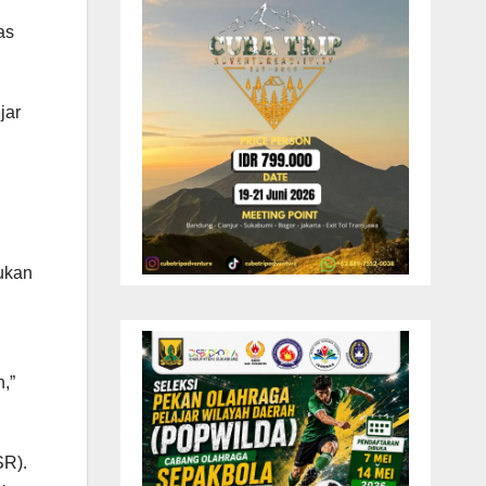
as
jar
kukan
,”
R).