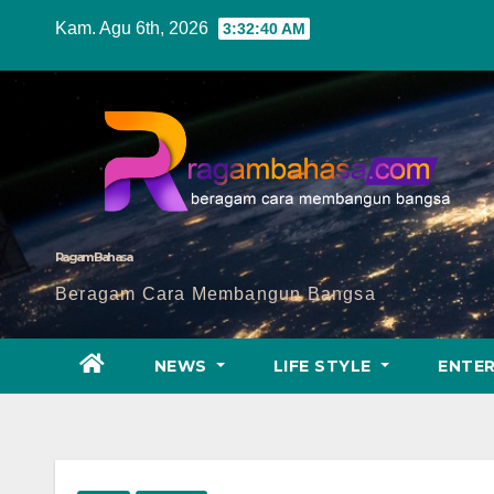
Skip
Kam. Agu 6th, 2026
3:32:41 AM
to
content
Ragam Bahasa
Beragam Cara Membangun Bangsa
NEWS
LIFE STYLE
ENTE