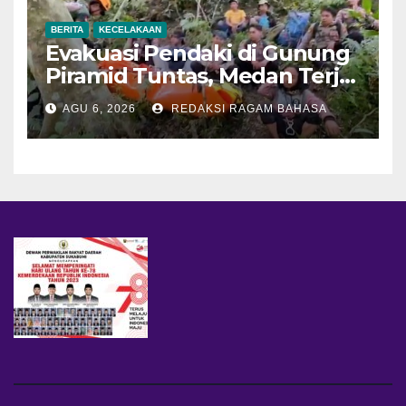
BERITA
KECELAKAAN
Evakuasi Pendaki di Gunung
Piramid Tuntas, Medan Terjal
Jadi Tantangan Utama
AGU 6, 2026
REDAKSI RAGAM BAHASA