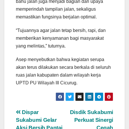
bahu jalan juga menjadi bagian dari upaya
memperindah tampilan jalan, sekaligus
memastikan fungsinya berjalan optimal.
“Tujuannya agar jalan tetap bersih, rapi, dan
memberikan kenyamanan bagi masyarakat
yang melintas,” tuturnya.
Asep menyebutkan bahwa kegiatan serupa
akan terus dilakukan secara berkala di seluruh
ruas jalan kabupaten dalam wilayah kerja
UPTD PU Wilayah III Cicurug.
Navigasi
Dispar
Disdik Sukabumi
Sukabumi Gelar
Perkuat Sinergi
pos
Aksi Bersih Pantai
Cegah