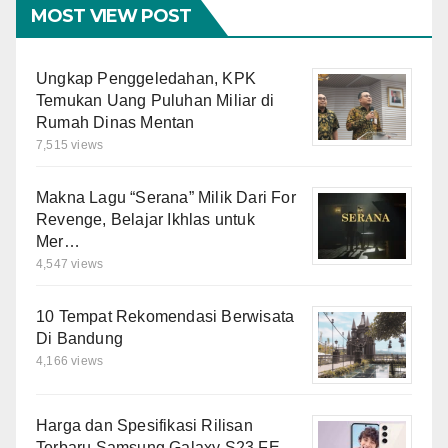
MOST VIEW POST
Ungkap Penggeledahan, KPK
Temukan Uang Puluhan Miliar di
Rumah Dinas Mentan
7,515 views
Makna Lagu “Serana” Milik Dari For
Revenge, Belajar Ikhlas untuk
Mer…
4,547 views
10 Tempat Rekomendasi Berwisata
Di Bandung
4,166 views
Harga dan Spesifikasi Rilisan
Terbaru Samsung Galaxy S23 FE