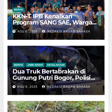
BERITA
KKN-T IPB Kenalkan
Program SANG SAE, Warga
Desa Sangrawayang Diajak
AGU 6, 2026
REDAKSI RAGAM BAHASA
Ubah Sampah Jadi Bernilai
Ekonomi
BERITA
JAWA BARAT
KECELAKAAN
Dua Truk Bertabrakan di
Gunung Putri Bogor, Polisi
Imbau Pengemudi
AGU 6, 2026
REDAKSI RAGAM BAHASA
Tingkatkan Kewaspadaan