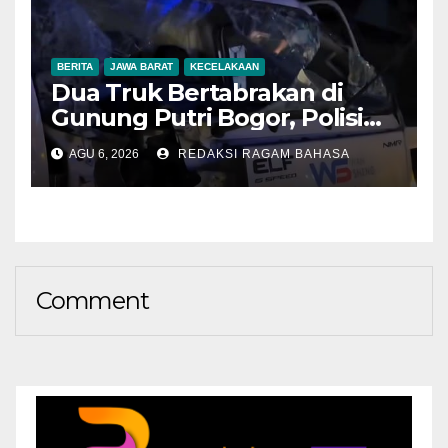
BERITA
JAWA BARAT
KECELAKAAN
Dua Truk Bertabrakan di
Gunung Putri Bogor, Polisi
Imbau Pengemudi
AGU 6, 2026
REDAKSI RAGAM BAHASA
Tingkatkan Kewaspadaan
Comment