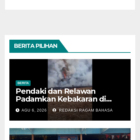
BERITA PILIHAN
BERITA
Pendaki dan Relawan
Padamkan Kebakaran di
Alun-alun Suryakencana
AGU 6, 2026
REDAKSI RAGAM BAHASA
Sebelum Meluas