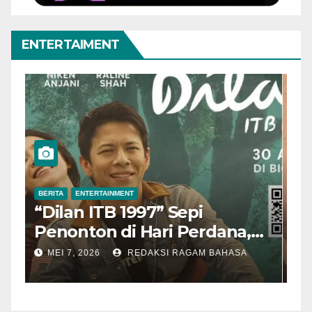
ENTERTAIMENT
BERITA
ENTERTAINMENT
B
“Dilan ITB 1997” Sepi
A
Penonton di Hari Perdana,
M
Pengamat Nilai Cerita
T
MEI 7, 2026
REDAKSI RAGAM BAHASA
Kurang Kuat