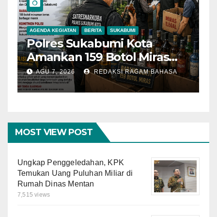
AGENDA KEGIATAN
BERITA
SUKABUMI
B
Polres Sukabumi Kota
P
Amankan 159 Botol Miras
T
Ilegal dari Tiga Lokasi dalam
S
AGU 7, 2026
REDAKSI RAGAM BAHASA
Operasi Penyakit
K
Masyarakat
MOST VIEW POST
Ungkap Penggeledahan, KPK
Temukan Uang Puluhan Miliar di
Rumah Dinas Mentan
7,515 views