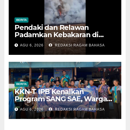
BERITA
Pendaki dan Relawan
Padamkan Kebakaran di
Alun-alun Suryakencana
AGU 6, 2026
REDAKSI RAGAM BAHASA
Sebelum Meluas
BERITA
KKN-T IPB Kenalkan
Program SANG SAE, Warga
Desa Sangrawayang Diajak
AGU 6, 2026
REDAKSI RAGAM BAHASA
Ubah Sampah Jadi Bernilai
Ekonomi