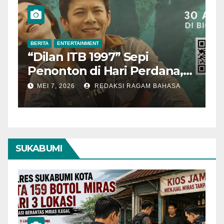
BERITA
ENTERTAINMENT
B
“Dilan ITB 1997” Sepi
A
Penonton di Hari Perdana,
M
Pengamat Nilai Cerita
T
MEI 7, 2026
REDAKSI RAGAM BAHASA
Kurang Kuat
SUKABUMI