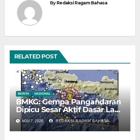
By
Redaksi Ragam Bahasa
RELATED POST
BERITA
NASIONAL
BMKG: Gempa Pangandaran
Dipicu Sesar Aktif Dasar Laut,
Getarannya Terasa hingga
AGU 7, 2026
REDAKSI RAGAM BAHASA
Sukabumi