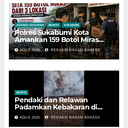
AGENDA KEGIATAN
BERITA
SUKABUMI
Polres Sukabumi Kota
Amankan 159 Botol Miras
Ilegal dari Tiga Lokasi dalam
AGU 7, 2026
REDAKSI RAGAM BAHASA
Operasi Penyakit Masyarakat
BERITA
Pendaki dan Relawan
Padamkan Kebakaran di
Alun-alun Suryakencana
AGU 6, 2026
REDAKSI RAGAM BAHASA
Sebelum Meluas