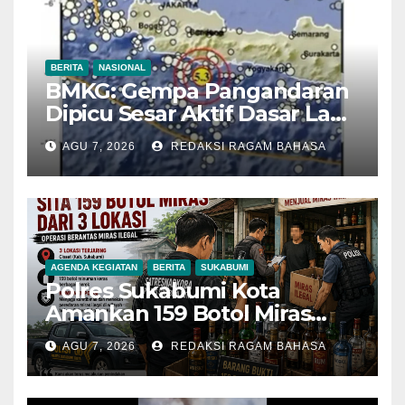
BERITA
NASIONAL
BMKG: Gempa Pangandaran
Dipicu Sesar Aktif Dasar Laut,
Getarannya Terasa hingga
AGU 7, 2026
REDAKSI RAGAM BAHASA
Sukabumi
AGENDA KEGIATAN
BERITA
SUKABUMI
Polres Sukabumi Kota
Amankan 159 Botol Miras
Ilegal dari Tiga Lokasi dalam
AGU 7, 2026
REDAKSI RAGAM BAHASA
Operasi Penyakit Masyarakat