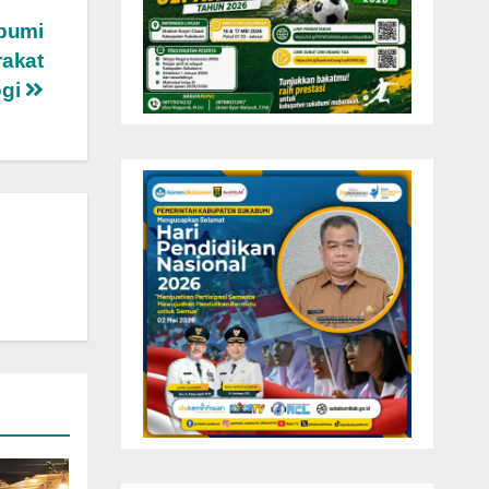
abumi
rakat
ogi