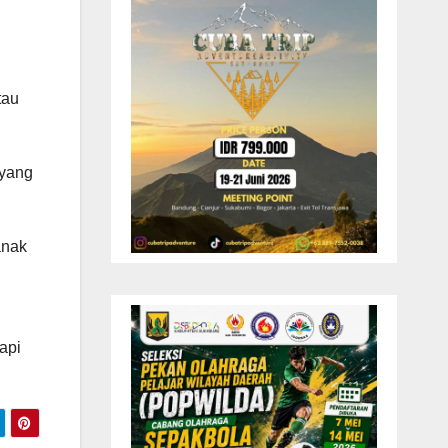
tau
 yang
anak
api