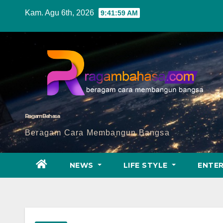
Skip
Kam. Agu 6th, 2026
9:42:01 AM
to
content
Ragam Bahasa
Beragam Cara Membangun Bangsa
NEWS
LIFE STYLE
ENTE